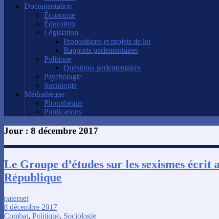
Documentation
Économie
Éducation
Législation
Propositions et projets de loi
Rapports parlementaires
Politique
Questions parlementaires
Psychologie
Sociologie
Médiathèque
Photothèque
Publications
Jour :
8 décembre 2017
Le Groupe d’études sur les sexismes écrit a
République
paternet
8 décembre 2017
Combat
,
Politique
,
Sociologie