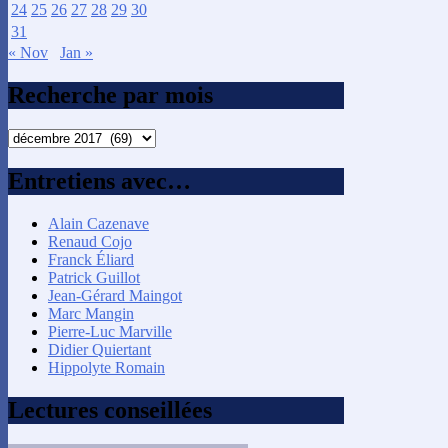
24
25
26
27
28
29
30
31
« Nov
Jan »
Recherche par mois
Recherche
par
mois
Entretiens avec…
Alain Cazenave
Renaud Cojo
Franck Éliard
Patrick Guillot
Jean-Gérard Maingot
Marc Mangin
Pierre-Luc Marville
Didier Quiertant
Hippolyte Romain
Lectures conseillées