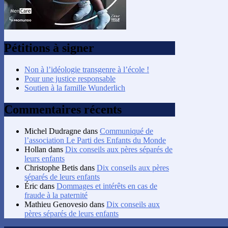
Pétitions à signer
Non à l’idéologie transgenre à l’école !
Pour une justice responsable
Soutien à la famille Wunderlich
Commentaires récents
Michel Dudragne
dans
Communiqué de
l’association Le Parti des Enfants du Monde
Hollan
dans
Dix conseils aux pères séparés de
leurs enfants
Christophe Betis
dans
Dix conseils aux pères
séparés de leurs enfants
Éric
dans
Dommages et intérêts en cas de
fraude à la paternité
Mathieu Genovesio
dans
Dix conseils aux
pères séparés de leurs enfants