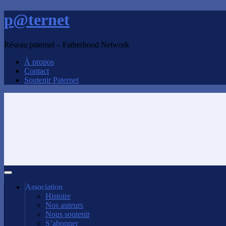
p@ternet
Réseau paternel – Fatherhood Network
À propos
Contact
Soutenir Paternet
Association
Histoire
Nos auteurs
Nous soutenir
S’abonner