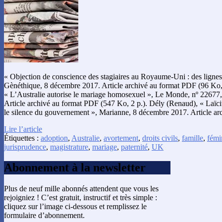
« Objection de conscience des stagiaires au Royaume-Uni : des lignes d
Gènéthique, 8 décembre 2017. Article archivé au format PDF (96 Ko, 1
« L’Australie autorise le mariage homosexuel », Le Monde, nº 22677,
Article archivé au format PDF (547 Ko, 2 p.). Dély (Renaud), « Laïci
le silence du gouvernement », Marianne, 8 décembre 2017. Article ar
Lire l’article
Étiquettes :
adoption
,
Australie
,
avortement
,
droits civils
,
famille
,
fémi
jurisprudence
,
magistrature
,
mariage
,
paternité
,
UK
Abonnement à la newsletter
Plus de neuf mille abonnés attendent que vous les
rejoigniez ! C’est gratuit, instructif et très simple :
cliquez sur l’image ci-dessous et remplissez le
formulaire d’abonnement.