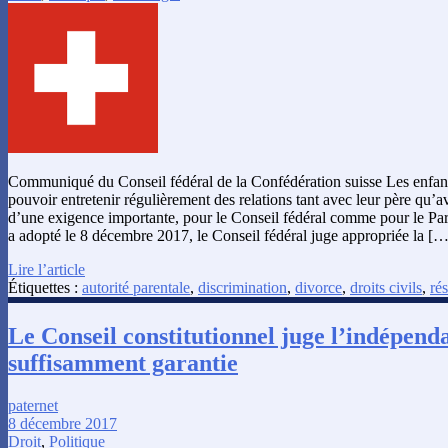
Communiqué du Conseil fédéral de la Confédération suisse Les enfant
pouvoir entretenir régulièrement des relations tant avec leur père qu’ave
d’une exigence importante, pour le Conseil fédéral comme pour le Par
a adopté le 8 décembre 2017, le Conseil fédéral juge appropriée la […
Lire l’article
Étiquettes :
autorité parentale
,
discrimination
,
divorce
,
droits civils
,
ré
Le Conseil constitutionnel juge l’indépen
suffisamment garantie
paternet
8 décembre 2017
Droit
,
Politique