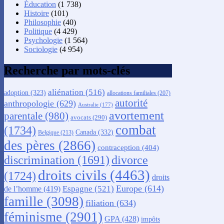
Éducation
(1 738)
Histoire
(101)
Philosophie
(40)
Politique
(4 429)
Psychologie
(1 564)
Sociologie
(4 954)
Recherche par mots-clés
aliénation
(516)
adoption
(323)
allocations familiales
(207)
autorité
anthropologie
(629)
Australie
(177)
avortement
parentale
(980)
avocats
(290)
combat
(1734)
Canada
(332)
Belgique
(213)
des pères
(2866)
contraception
(404)
discrimination
(1691)
divorce
droits civils
(4463)
(1724)
droits
Europe
(614)
Espagne
(521)
de l’homme
(419)
famille
(3098)
filiation
(634)
féminisme
(2901)
GPA
(428)
impôts