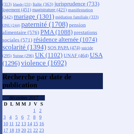
jurisprudence
(733)
Italie
(363)
(313)
Irlande
(231)
logement
(451)
magistrature
(421)
manifestation
mariage
(1301)
(342)
médiation familiale
(333)
paternité
(1708)
pension
ONU
(244)
PMA
(1088)
alimentaire
(576)
prestations
résidence alternée
(1074)
sociales
(571)
scolarité
(1394)
SOS PAPA
(474)
suicide
USA
UK
(1102)
UNAF
(464)
(295)
Suisse
(296)
violence
(1692)
(1296)
Recherche par date de
publication
décembre 2017
D
L
M
M
J
V
S
1
2
3
4
5
6
7
8
9
10
11
12
13
14
15
16
17
18
19
20
21
22
23