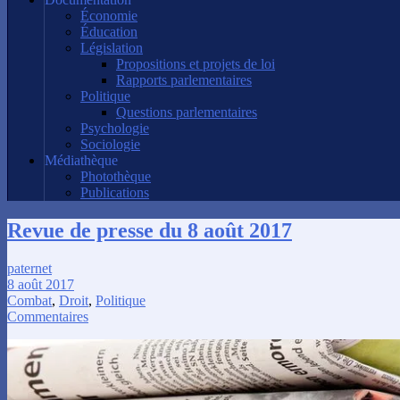
Économie
Éducation
Législation
Propositions et projets de loi
Rapports parlementaires
Politique
Questions parlementaires
Psychologie
Sociologie
Médiathèque
Photothèque
Publications
Revue de presse du 8 août 2017
paternet
8 août 2017
Combat
,
Droit
,
Politique
Commentaires