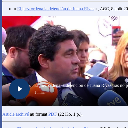
«
El juez ordena la detención de Juana Rivas
»,
ABC
, 8 août 2
Article archivé
au format
PDF
(22 Ko, 1 p.).