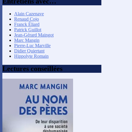
Entretiens avec…
Alain Cazenave
Renaud Cojo
Franck Éliard
Patrick Guillot
Jean-Gérard Maingot
Marc Mangin
Pierre-Luc Marville
Didier Quiertant
Hippolyte Romain
Lectures conseillées