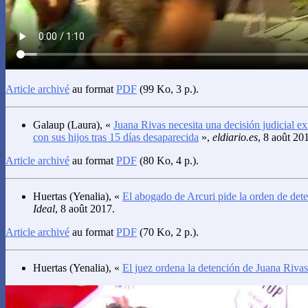
Article archivé
au format
PDF
(99 Ko, 3 p.).
Galaup
(Laura), «
Juana Rivas necesita una decisión judicial ex
con sus hijos tras 15 días desaparecida
»,
eldiario.es
, 8 août 20
Article archivé
au format
PDF
(80 Ko, 4 p.).
Huertas
(Yenalia), «
El abogado de Arcuri pide la orden de det
Ideal
, 8 août 2017.
Article archivé
au format
PDF
(70 Ko, 2 p.).
Huertas
(Yenalia), «
El juez ordena la detención de Juana Rivas