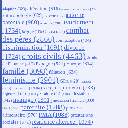
aliénation
(516)
adoption
(323)
allocations familiales
(207)
autorité
anthropologie
(629)
Australie
(177)
avortement
parentale
(980)
avocats
(290)
combat
(1734)
Canada
(332)
Belgique
(213)
des pères
(2866)
contraception
(404)
discrimination
(1691)
divorce
droits civils
(4463)
(1724)
droits
Europe
(614)
Espagne
(521)
de l’homme
(419)
famille
(3098)
filiation
(634)
féminisme
(2901)
GPA
(428)
impôts
jurisprudence
(733)
Italie
(363)
(313)
Irlande
(231)
logement
(451)
magistrature
(421)
manifestation
mariage
(1301)
(342)
médiation familiale
(333)
paternité
(1708)
pension
ONU
(244)
PMA
(1088)
alimentaire
(576)
prestations
résidence alternée
(1074)
sociales
(571)