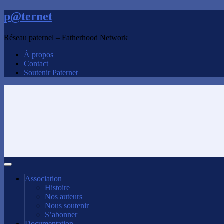
p@ternet
Réseau paternel – Fatherhood Network
À propos
Contact
Soutenir Paternet
Association
Histoire
Nos auteurs
Nous soutenir
S’abonner
Documentation