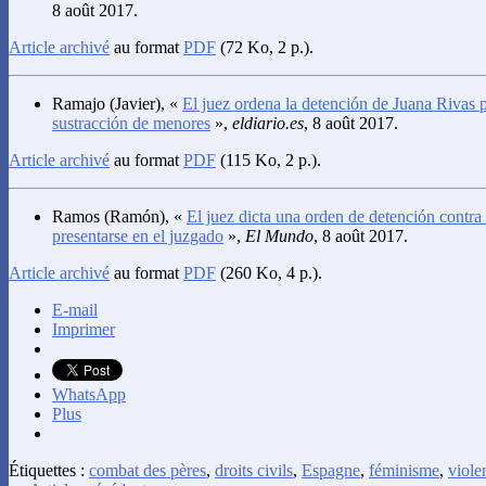
8 août 2017.
Article archivé
au format
PDF
(72 Ko, 2 p.).
Ramajo
(Javier), «
El juez ordena la detención de Juana Rivas p
sustracción de menores
»,
eldiario.es
, 8 août 2017.
Article archivé
au format
PDF
(115 Ko, 2 p.).
Ramos
(Ramón), «
El juez dicta una orden de detención contra
presentarse en el juzgado
»,
El Mundo
, 8 août 2017.
Article archivé
au format
PDF
(260 Ko, 4 p.).
E-mail
Imprimer
WhatsApp
Plus
Étiquettes :
combat des pères
,
droits civils
,
Espagne
,
féminisme
,
viole