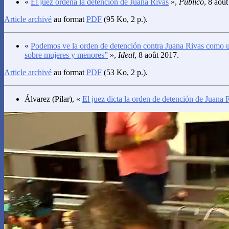
«
El juez ordena la detención de Juana Rivas
»,
Público
, 8 aoû
Article archivé
au format
PDF
(95 Ko, 2 p.).
«
Podemos ve la orden de detención contra Juana Rivas como u
sobre mujeres y menores”
»,
Ideal
, 8 août 2017.
Article archivé
au format
PDF
(53 Ko, 2 p.).
Álvarez
(Pilar), «
El juez dicta la orden de detención de Juana 