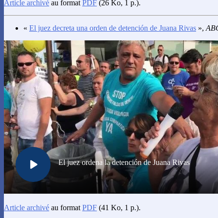
Article archivé
au format
PDF
(26 Ko, 1 p.).
«
El juez decreta una orden de detención de Juana Rivas
»,
AB
Article archivé
au format
PDF
(41 Ko, 1 p.).