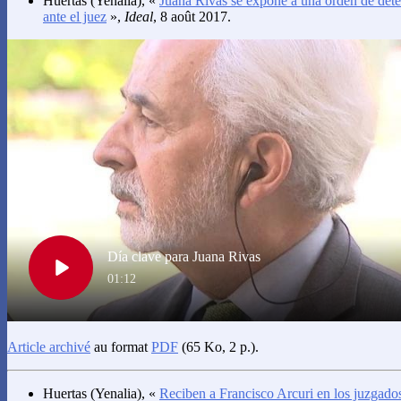
Huertas
(Yenalia), «
Juana Rivas se expone a una orden de det
ante el juez
»,
Ideal
, 8 août 2017.
Article archivé
au format
PDF
(65 Ko, 2 p.).
Huertas
(Yenalia), «
Reciben a Francisco Arcuri en los juzgados