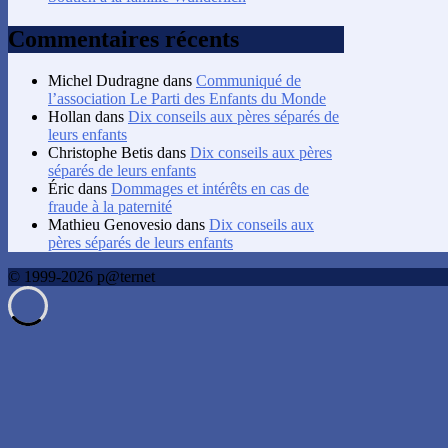
Commentaires récents
Michel Dudragne
dans
Communiqué de
l’association Le Parti des Enfants du Monde
Hollan
dans
Dix conseils aux pères séparés de
leurs enfants
Christophe Betis
dans
Dix conseils aux pères
séparés de leurs enfants
Éric
dans
Dommages et intérêts en cas de
fraude à la paternité
Mathieu Genovesio
dans
Dix conseils aux
pères séparés de leurs enfants
© 1999-2026 p@ternet