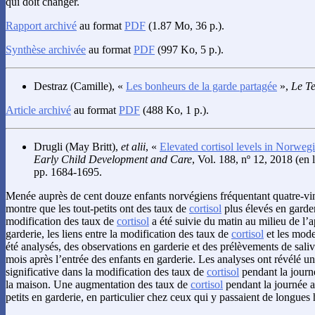
qui doit changer.
Rapport archivé
au format
PDF
(1.87 Mo, 36 p.).
Synthèse archivée
au format
PDF
(997 Ko, 5 p.).
Destraz
(Camille), «
Les bonheurs de la garde partagée
»,
Le T
Article archivé
au format
PDF
(488 Ko, 1 p.).
Drugli
(May Britt),
et alii
, «
Elevated cortisol levels in Norwegi
Early Child Development and Care
, Vol. 188, nº 12, 2018 (en 
pp. 1684-1695.
Menée auprès de cent douze enfants norvégiens fréquentant quatre-ving
montre que les tout-petits ont des taux de
cortisol
plus élevés en garde
modification des taux de
cortisol
a été suivie du matin au milieu de l’a
garderie, les liens entre la modification des taux de
cortisol
et les mode
été analysés, des observations en garderie et des prélèvements de salive
mois après l’entrée des enfants en garderie. Les analyses ont révélé un
significative dans la modification des taux de
cortisol
pendant la journé
la maison. Une augmentation des taux de
cortisol
pendant la journée a
petits en garderie, en particulier chez ceux qui y passaient de longues