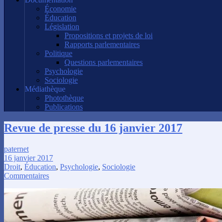
Économie
Éducation
Législation
Propositions et projets de loi
Rapports parlementaires
Politique
Questions parlementaires
Psychologie
Sociologie
Médiathèque
Photothèque
Publications
Revue de presse du 16 janvier 2017
paternet
16 janvier 2017
Droit
,
Éducation
,
Psychologie
,
Sociologie
Commentaires