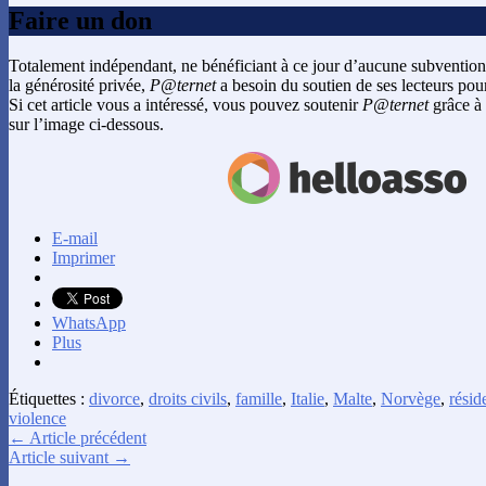
Faire un don
Totalement indépendant, ne bénéficiant à ce jour d’aucune subvention
la générosité privée,
P@ternet
a besoin du soutien de ses lecteurs pour
Si cet article vous a intéressé, vous pouvez soutenir
P@ternet
grâce à 
sur l’image ci-dessous.
E-mail
Imprimer
WhatsApp
Plus
Étiquettes :
divorce
,
droits civils
,
famille
,
Italie
,
Malte
,
Norvège
,
résid
violence
← Article précédent
Article suivant →