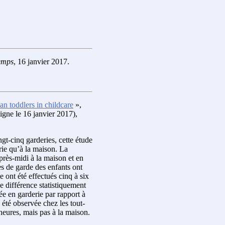
emps
, 16 janvier 2017.
an toddlers in childcare
»,
ligne le 16 janvier 2017),
t-cinq garderies, cette étude
rie qu’à la maison. La
près-midi à la maison et en
s de garde des enfants ont
 ont été effectués cinq à six
e différence statistiquement
e en garderie par rapport à
 été observée chez les tout-
 heures, mais pas à la maison.