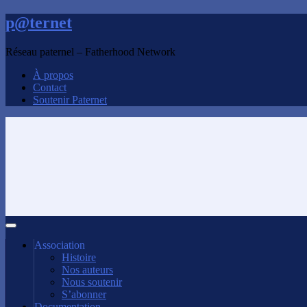
p@ternet
Réseau paternel – Fatherhood Network
À propos
Contact
Soutenir Paternet
Association
Histoire
Nos auteurs
Nous soutenir
S’abonner
Documentation