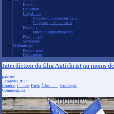
Économie
Éducation
Législation
Propositions et projets de loi
Rapports parlementaires
Politique
Questions parlementaires
Psychologie
Sociologie
Médiathèque
Photothèque
Publications
Interdiction du film Antichrist au moins de
paternet
13 janvier 2017
Combat
,
Culture
,
Droit
,
Éducation
,
Sociologie
Commentaires