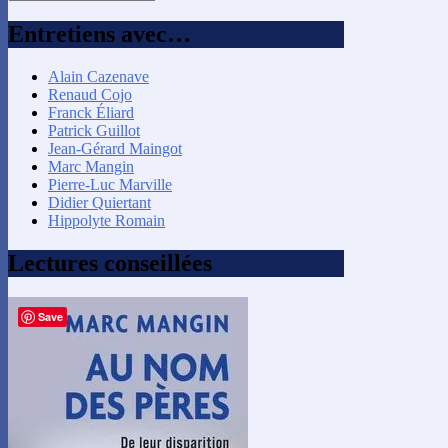
par
mois
Entretiens avec…
Alain Cazenave
Renaud Cojo
Franck Éliard
Patrick Guillot
Jean-Gérard Maingot
Marc Mangin
Pierre-Luc Marville
Didier Quiertant
Hippolyte Romain
Lectures conseillées
Save