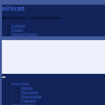
p@ternet
Réseau paternel – Fatherhood Network
À propos
Contact
Soutenir Paternet
Association
Histoire
Nos auteurs
Nous soutenir
S’abonner
Documentation