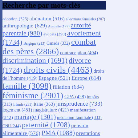
Recherche par mots-clés
aliénation
(516)
adoption
(323)
allocations familiales
(207)
autorité
anthropologie
(629)
Australie
(177)
avortement
parentale
(980)
avocats
(290)
combat
(1734)
Canada
(332)
Belgique
(213)
des pères
(2866)
contraception
(404)
discrimination
(1691)
divorce
droits civils
(4463)
(1724)
droits
Europe
(614)
Espagne
(521)
de l’homme
(419)
famille
(3098)
filiation
(634)
féminisme
(2901)
GPA
(428)
impôts
jurisprudence
(733)
Italie
(363)
(313)
Irlande
(231)
logement
(451)
magistrature
(421)
manifestation
mariage
(1301)
(342)
médiation familiale
(333)
paternité
(1708)
pension
ONU
(244)
PMA
(1088)
alimentaire
(576)
prestations