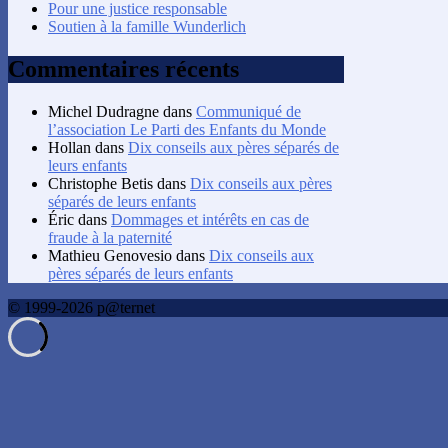
Pour une justice responsable
Soutien à la famille Wunderlich
Commentaires récents
Michel Dudragne
dans
Communiqué de
l’association Le Parti des Enfants du Monde
Hollan
dans
Dix conseils aux pères séparés de
leurs enfants
Christophe Betis
dans
Dix conseils aux pères
séparés de leurs enfants
Éric
dans
Dommages et intérêts en cas de
fraude à la paternité
Mathieu Genovesio
dans
Dix conseils aux
pères séparés de leurs enfants
© 1999-2026 p@ternet