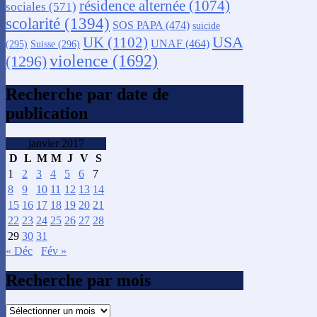
résidence alternée
(1074)
sociales
(571)
scolarité
(1394)
SOS PAPA
(474)
suicide
USA
UK
(1102)
UNAF
(464)
(295)
Suisse
(296)
violence
(1692)
(1296)
Recherche par date de
publication
janvier 2017
D
L
M
M
J
V
S
1
2
3
4
5
6
7
8
9
10
11
12
13
14
15
16
17
18
19
20
21
22
23
24
25
26
27
28
29
30
31
« Déc
Fév »
Recherche par mois
Recherche