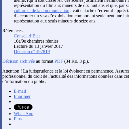
thème, [qu’il soit classé X], ces scènes justifiaient néanmoins l’
représentation du film aux mineurs de dix-huit ans et que, par su
culture et de la communication
avait entaché d’erreur d’apprécia
d’accorder un visa d’exploitation comportant seulement une int
représentation aux seuls mineurs de seize ans.
Références
Conseil d’État
10e/9e chambres réunies
Lecture du 13 janvier 2017
Décision nº 397819
Décision archivée
au format
PDF
(34 Ko, 3 p.).
Attention ! La jurisprudence et la loi évoluent en permanence. Assur
professionnel du droit de l’actualité des informations données dans cet 
d’information du public.
E-mail
Imprimer
WhatsApp
Plus