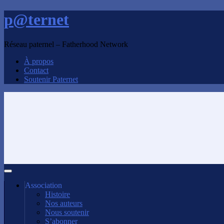
p@ternet
Réseau paternel – Fatherhood Network
À propos
Contact
Soutenir Paternet
Association
Histoire
Nos auteurs
Nous soutenir
S’abonner