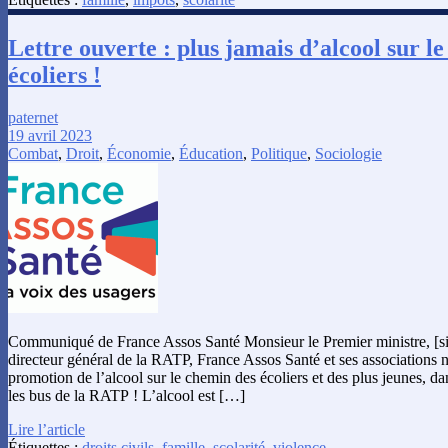
Lettre ouverte : plus jamais d’alcool sur l
écoliers !
paternet
19 avril 2023
Combat
,
Droit
,
Économie
,
Éducation
,
Politique
,
Sociologie
Communiqué de France Assos Santé Monsieur le Premier ministre, [si
directeur général de la RATP, France Assos Santé et ses associations n
promotion de l’alcool sur le chemin des écoliers et des plus jeunes, dan
les bus de la RATP ! L’alcool est […]
Lire l’article
Étiquettes :
droits civils
,
famille
,
scolarité
,
violence