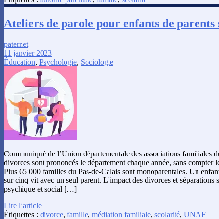
Ateliers de parole pour enfants de parents
paternet
11 janvier 2023
Éducation
,
Psychologie
,
Sociologie
Communiqué de l’Union départementale des associations familiales d
divorces sont prononcés le département chaque année, sans compter les
Plus 65 000 familles du Pas-de-Calais sont monoparentales. Un enfan
sur cinq vit avec un seul parent. L’impact des divorces et séparations
psychique et social […]
Lire l’article
Étiquettes :
divorce
,
famille
,
médiation familiale
,
scolarité
,
UNAF