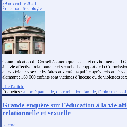
29 novembre 2023
Éducation
,
Sociologie
Communication du Conseil économique, social et environnemental Gr
à la vie affective, relationnelle et sexuelle Le rapport de la Commissi
et les violences sexuelles faites aux enfants publié après trois années d
alarmant : 160 000 enfants sont victimes d’inceste ou de violences sexu
Lire l’article
Étiquettes :
autorité parentale
,
discrimination
,
famille
,
féminisme
,
scola
Grande enquête sur l’éducation à la vie aff
relationnelle et sexuelle
paternet