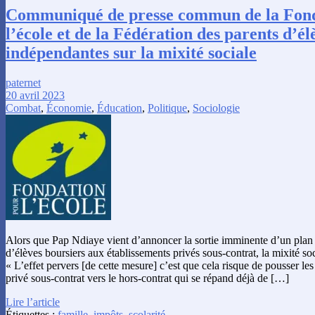
Communiqué de presse commun de la Fond
l’école et de la Fédération des parents d’él
indépendantes sur la mixité sociale
paternet
20 avril 2023
Combat
,
Économie
,
Éducation
,
Politique
,
Sociologie
Alors que Pap Ndiaye vient d’annoncer la sortie imminente d’un plan
d’élèves boursiers aux établissements privés sous-contrat, la mixité soci
« L’effet pervers [de cette mesure] c’est que cela risque de pousser les
privé sous-contrat vers le hors-contrat qui se répand déjà de […]
Lire l’article
Étiquettes :
famille
,
impôts
,
scolarité