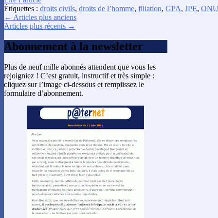
Étiquettes :
droits civils
,
droits de l’homme
,
filiation
,
GPA
,
JPE
,
ON
← Articles plus anciens
Articles plus récents →
Abonnement à la newsletter
Plus de neuf mille abonnés attendent que vous les
rejoigniez ! C’est gratuit, instructif et très simple :
cliquez sur l’image ci-dessous et remplissez le
formulaire d’abonnement.