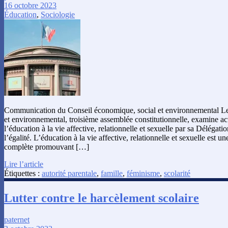
16 octobre 2023
Éducation
,
Sociologie
Communication du Conseil économique, social et environnemental Le
et environnemental, troisième assemblée constitutionnelle, examine ac
l’éducation à la vie affective, relationnelle et sexuelle par sa Délégat
l’égalité. L’éducation à la vie affective, relationnelle et sexuelle est 
complète promouvant […]
Lire l’article
Étiquettes :
autorité parentale
,
famille
,
féminisme
,
scolarité
Lutter contre le harcèlement scolaire
paternet