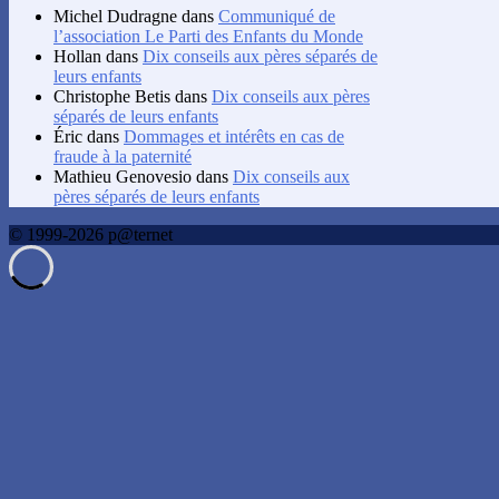
Michel Dudragne
dans
Communiqué de
l’association Le Parti des Enfants du Monde
Hollan
dans
Dix conseils aux pères séparés de
leurs enfants
Christophe Betis
dans
Dix conseils aux pères
séparés de leurs enfants
Éric
dans
Dommages et intérêts en cas de
fraude à la paternité
Mathieu Genovesio
dans
Dix conseils aux
pères séparés de leurs enfants
© 1999-2026 p@ternet