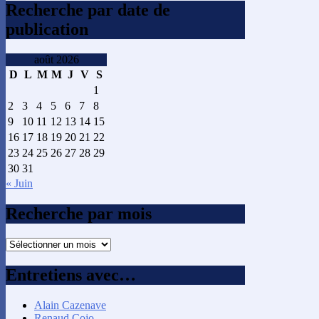
Recherche par date de
publication
août 2026
D
L
M
M
J
V
S
1
2
3
4
5
6
7
8
9
10
11
12
13
14
15
16
17
18
19
20
21
22
23
24
25
26
27
28
29
30
31
« Juin
Recherche par mois
Recherche
par
mois
Entretiens avec…
Alain Cazenave
Renaud Cojo