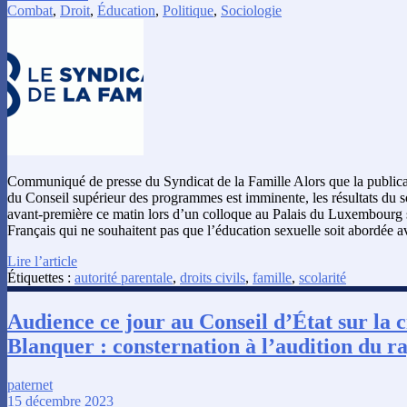
Combat
,
Droit
,
Éducation
,
Politique
,
Sociologie
Communiqué de presse du Syndicat de la Famille Alors que la public
du Conseil supérieur des programmes est imminente, les résultats du 
avant-première ce matin lors d’un colloque au Palais du Luxembourg 
Français qui ne souhaitent pas que l’éducation sexuelle soit abordée 
Lire l’article
Étiquettes :
autorité parentale
,
droits civils
,
famille
,
scolarité
Audience ce jour au Conseil d’État sur la c
Blanquer : consternation à l’audition du r
paternet
15 décembre 2023