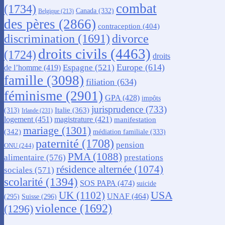
combat
(1734)
Canada
(332)
Belgique
(213)
des pères
(2866)
contraception
(404)
discrimination
(1691)
divorce
droits civils
(4463)
(1724)
droits
Europe
(614)
Espagne
(521)
de l’homme
(419)
famille
(3098)
filiation
(634)
féminisme
(2901)
GPA
(428)
impôts
jurisprudence
(733)
Italie
(363)
(313)
Irlande
(231)
logement
(451)
magistrature
(421)
manifestation
mariage
(1301)
(342)
médiation familiale
(333)
paternité
(1708)
pension
ONU
(244)
PMA
(1088)
alimentaire
(576)
prestations
résidence alternée
(1074)
sociales
(571)
scolarité
(1394)
SOS PAPA
(474)
suicide
USA
UK
(1102)
UNAF
(464)
(295)
Suisse
(296)
violence
(1692)
(1296)