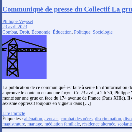
Communiqué de presse du Collectif La gru
Philippe Veysset
23 avril 2023
Combat
,
Droit
,
Économie
,
Éducation
,
Politique
,
Sociologie
La publication de ce communiqué est faite à seule fin d’information d
approuve le contenu en aucune façon. Ce 23 avril, à 2 h 30, Philippe V
monté sur une grue en face du 174 avenue de France (Paris XIIIe). Il e
sexisme oppressif toujours en vigueur dans […]
Lire l’article
Étiquettes :
aliénation
,
avocats
,
combat des pères
,
discrimination
,
divo
magistrature
,
mariage
,
médiation familiale
,
résidence alternée
,
scolarit