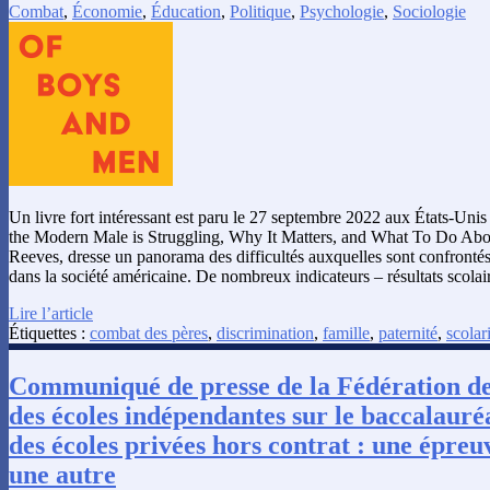
Combat
,
Économie
,
Éducation
,
Politique
,
Psychologie
,
Sociologie
Un livre fort intéressant est paru le 27 septembre 2022 aux États-U
the Modern Male is Struggling, Why It Matters, and What To Do About
Reeves, dresse un panorama des difficultés auxquelles sont confronté
dans la société américaine. De nombreux indicateurs – résultats scolai
Lire l’article
Étiquettes :
combat des pères
,
discrimination
,
famille
,
paternité
,
scolar
Communiqué de presse de la Fédération de
des écoles indépendantes sur le baccalauré
des écoles privées hors contrat : une épreu
une autre