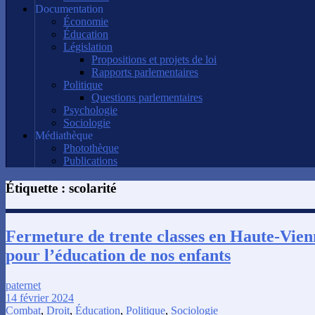
Documentation
Économie
Éducation
Législation
Propositions et projets de loi
Rapports parlementaires
Politique
Questions parlementaires
Psychologie
Sociologie
Médiathèque
Photothèque
Publications
Étiquette :
scolarité
Fermeture de trente classes en Haute-Vie
pour l’éducation de nos enfants
paternet
14 février 2024
Combat
,
Droit
,
Éducation
,
Politique
,
Sociologie