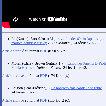
Ito
(Nanae),
Sato
(Ko), «
Majority of under 40s in Japan suppor
married couples: survey
»,
The Mainichi
, 24 février 2022.
Article archivé
au format
PDF
(83 Ko, 2 p.).
Morell
(Clare),
Brown
(Patrick T.), «
Empower Parents to Prote
Media Harms
»,
National Review
, 24 février 2022.
Article archivé
au format
PDF
(174 Ko, 4 p.).
Poisson
(Jean-Frédéric), «
Le progressisme continue sa route
»
24 février 2022.
Article archivé
au format
PDF
(115 Ko, 2 p.).