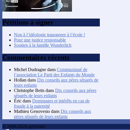
Pétitions à signer
Non à l’idéologie transgenre à l’école !
Pour une justice responsable
Soutien à la famille Wunderlich
Commentaires récents
Michel Dudragne
dans
Communiqué de
l’association Le Parti des Enfants du Monde
Hollan
dans
Dix conseils aux pères séparés de
leurs enfants
Christophe Betis
dans
Dix conseils aux pères
séparés de leurs enfants
Éric
dans
Dommages et intérêts en cas de
fraude à la paternité
Mathieu Genovesio
dans
Dix conseils aux
pères séparés de leurs enfants
© 1999-2026 p@ternet