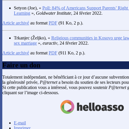
Setyon
(Joe), «
Poll: 84% of Americans Support Parents’ Right
Learning
»,
Goldwater Institute
, 24 février 2022.
Article archivé
au format
PDF
(91 Ko, 2 p.).
Trkanjec
(Željko), «
Religious communities in Kosovo urge law
sex marriage
»,
euractiv
, 24 février 2022.
Article archivé
au format
PDF
(911 Ko, 2 p.).
Faire un don
Totalement indépendant, ne bénéficiant à ce jour d’aucune subvention
la générosité privée,
P@ternet
a besoin du soutien de ses lecteurs pour
Si cette publication vous a intéressé, vous pouvez soutenir
P@ternet
g
cliquant sur l’image ci-dessous.
E-mail
Imprimer