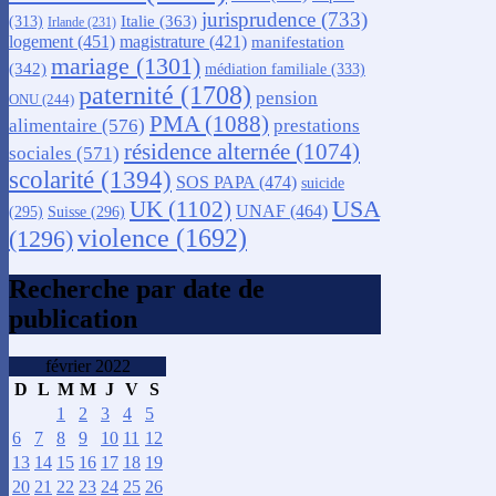
jurisprudence
(733)
Italie
(363)
(313)
Irlande
(231)
logement
(451)
magistrature
(421)
manifestation
mariage
(1301)
(342)
médiation familiale
(333)
paternité
(1708)
pension
ONU
(244)
PMA
(1088)
alimentaire
(576)
prestations
résidence alternée
(1074)
sociales
(571)
scolarité
(1394)
SOS PAPA
(474)
suicide
USA
UK
(1102)
UNAF
(464)
(295)
Suisse
(296)
violence
(1692)
(1296)
Recherche par date de
publication
février 2022
D
L
M
M
J
V
S
1
2
3
4
5
6
7
8
9
10
11
12
13
14
15
16
17
18
19
20
21
22
23
24
25
26