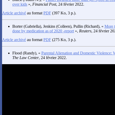
over kids
»,
Financial Post
, 24 février 2022.
Article archivé
au format
PDF
(397 Ko, 3 p.).
Borter
(Gabriella),
Jenkins
(Colleen),
Pullin
(Richard), «
More t
done by medication as of 2020 -report
»,
Reuters
, 24 février 20
Article archivé
au format
PDF
(275 Ko, 3 p.).
Flood
(Randy), «
Parental Alienation and Domestic Violence: 
The Law Center
, 24 février 2022.