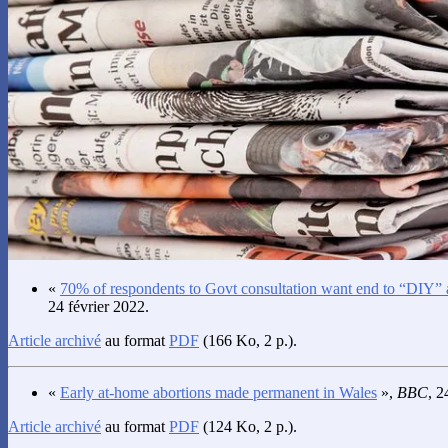
«
70% of respondents to Govt consultation want end to “DIY” 
24 février 2022.
Article archivé
au format
PDF
(166 Ko, 2 p.).
«
Early at-home abortions made permanent in Wales
»,
BBC
, 2
Article archivé
au format
PDF
(124 Ko, 2 p.).