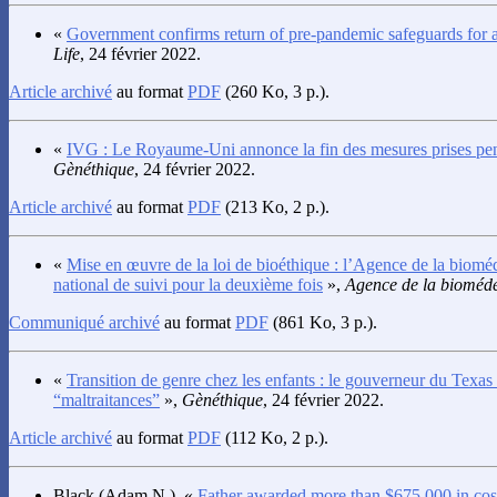
«
Government confirms return of pre-pandemic safeguards for a
Life
, 24 février 2022.
Article archivé
au format
PDF
(260 Ko, 3 p.).
«
IVG : Le Royaume-Uni annonce la fin des mesures prises pen
Gènéthique
, 24 février 2022.
Article archivé
au format
PDF
(213 Ko, 2 p.).
«
Mise en œuvre de la loi de bioéthique : l’Agence de la bioméd
national de suivi pour la deuxième fois
»,
Agence de la bioméd
Communiqué archivé
au format
PDF
(861 Ko, 3 p.).
«
Transition de genre chez les enfants : le gouverneur du Texa
“maltraitances”
»,
Gènéthique
, 24 février 2022.
Article archivé
au format
PDF
(112 Ko, 2 p.).
Black
(Adam N.), «
Father awarded more than $675,000 in costs