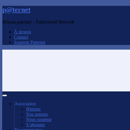
p@ternet
Réseau paternel – Fatherhood Network
À propos
Contact
Soutenir Paternet
Association
Histoire
Nos auteurs
Nous soutenir
S’abonner
Documentation