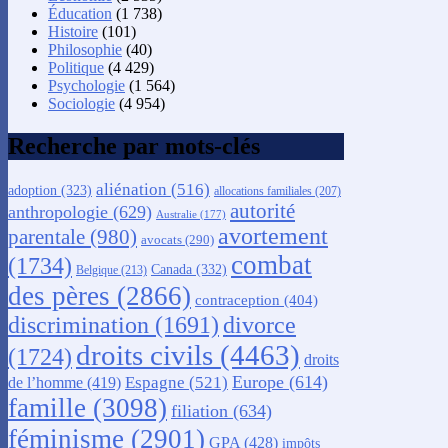
Éducation
(1 738)
Histoire
(101)
Philosophie
(40)
Politique
(4 429)
Psychologie
(1 564)
Sociologie
(4 954)
Recherche par mots-clés
aliénation
(516)
adoption
(323)
allocations familiales
(207)
autorité
anthropologie
(629)
Australie
(177)
avortement
parentale
(980)
avocats
(290)
combat
(1734)
Canada
(332)
Belgique
(213)
des pères
(2866)
contraception
(404)
discrimination
(1691)
divorce
droits civils
(4463)
(1724)
droits
Europe
(614)
Espagne
(521)
de l’homme
(419)
famille
(3098)
filiation
(634)
féminisme
(2901)
GPA
(428)
impôts