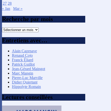
27
28
« Jan
Mar »
Recherche par mois
Recherche
par
mois
Entretiens avec…
Alain Cazenave
Renaud Cojo
Franck Éliard
Patrick Guillot
Jean-Gérard Maingot
Marc Mangin
Pierre-Luc Marville
Didier Quiertant
Hippolyte Romain
Lectures conseillées