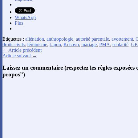
WhatsApp
Plus
Étiquettes :
aliénation
,
anthropologie
,
autorité parentale
,
avortement
,
C
droits civils
,
féminisme
,
Japon
,
Kosovo
,
mariage
,
PMA
,
scolarité
,
U
← Article précédent
Article suivant →
Laissez un commentaire (respectez les règles exposées
propos”)