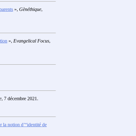
parents
»,
Gènéthique
,
tion
»,
Evangelical Focus
,
e
, 7 décembre 2021.
r la notion d’“identité de