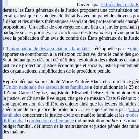
Ouverts par
le Président de la 
dernier, les États généraux de la Justice proposent une consultation ouv
terrain, ainsi que des ateliers délibératifs avec un panel de citoyens po
à débat et des ateliers thématiques associant des professionnels charg
propositions. Un atelier de convergence aura lieu en janvier prochain 
partagée sur les priorités. La conclusion des travaux est prévue pour l
avec la publication d’un avis du comité des États généraux de la Justic
L’
Union nationale des associations familiales
a été appelée par le
mini
apporter sa contribution à la réflexion collective, dans le cadre des gr
Sept thématiques clés ont été définies : évolution des missions et statuts
justice de protection, justice économique et sociale, justice pénitentiair
des organisations, simplification de la procédure pénale.
Représentée par sa présidente Marie-Andrée Blanc et sa directrice gé
l’
Union nationale des associations familiales
a été auditionnée le 25 
d’Anne Caron Déglise, magistrate, Elisabeth Pelsez et Dominique Si
la justice, et Christelle Evelinger, chargée de mission États Généraux de
son appréhension des différents enjeux ainsi que les leviers identifiés
spécifique de la « justice de protection ». Les sujets retenus par l’
Unio
familiales
concernent la justice civile en matière familiale et les
modes 
différends
, la
protection de l’enfance
(administration
ad hoc
des mineur
budget familial, définition de la maltraitance et justice pénale des mine
des majeurs.