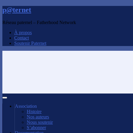
p@ternet
Réseau paternel – Fatherhood Network
À propos
Contact
Soutenir Paternet
Association
Histoire
Nos auteurs
Nous soutenir
S’abonner
Documentation