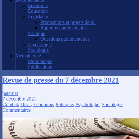
Économie
Éducation
Législation
Propositions et projets de loi
Rapports parlementaires
Politique
Questions parlementaires
Psychologie
Sociologie
Médiathèque
Photothèque
Publications
Revue de presse du 7 décembre 2021
paternet
7 décembre 2021
Combat
,
Droit
,
Économie
,
Politique
,
Psychologie
,
Sociologie
Commentaires