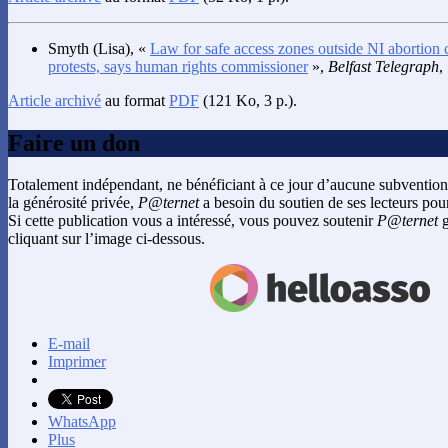
Smyth
(Lisa), «
Law for safe access zones outside NI abortion 
protests, says human rights commissioner
»,
Belfast Telegraph
,
Article archivé
au format
PDF
(121 Ko, 3 p.).
Faire un don
Totalement indépendant, ne bénéficiant à ce jour d’aucune subvention
la générosité privée,
P@ternet
a besoin du soutien de ses lecteurs pour
Si cette publication vous a intéressé, vous pouvez soutenir
P@ternet
g
cliquant sur l’image ci-dessous.
E-mail
Imprimer
WhatsApp
Plus