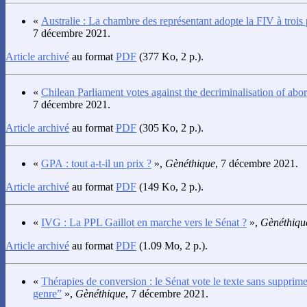
«
Australie : La chambre des représentant adopte la FIV à trois 
7 décembre 2021.
Article archivé
au format
PDF
(377 Ko, 2 p.).
«
Chilean Parliament votes against the decriminalisation of abor
7 décembre 2021.
Article archivé
au format
PDF
(305 Ko, 2 p.).
«
GPA : tout a-t-il un prix ?
»,
Gènéthique
, 7 décembre 2021.
Article archivé
au format
PDF
(149 Ko, 2 p.).
«
IVG : La PPL Gaillot en marche vers le Sénat ?
»,
Gènéthiqu
Article archivé
au format
PDF
(1.09 Mo, 2 p.).
«
Thérapies de conversion : le Sénat vote le texte sans supprime
genre”
»,
Gènéthique
, 7 décembre 2021.