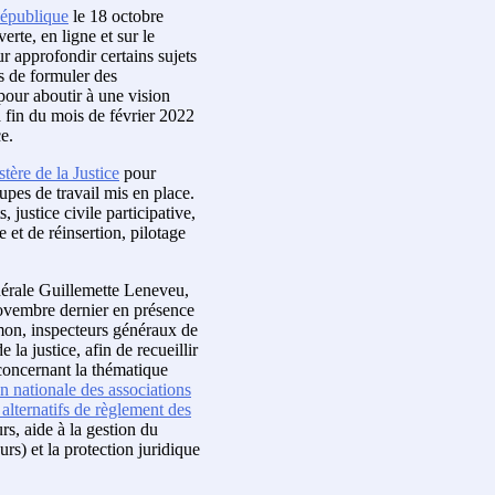
République
le 18 octobre
erte, en ligne et sur le
ur approfondir certains sujets
és de formuler des
pour aboutir à une vision
a fin du mois de février 2022
e.
stère de la Justice
pour
oupes de travail mis en place.
, justice civile participative,
e et de réinsertion, pilotage
nérale Guillemette Leneveu,
novembre dernier en présence
mon, inspecteurs généraux de
 la justice, afin de recueillir
 concernant la thématique
n nationale des associations
alternatifs de règlement des
s, aide à la gestion du
urs) et la protection juridique