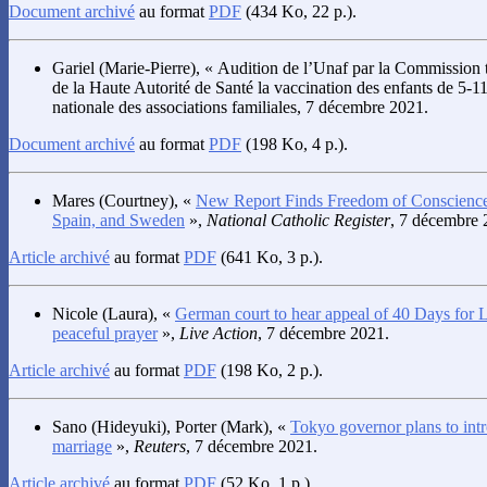
Document archivé
au format
PDF
(434 Ko, 22 p.).
Gariel
(Marie-Pierre), « Audition de l’Unaf par la Commission 
de la Haute Autorité de Santé la vaccination des enfants de 5-11
nationale des associations familiales, 7 décembre 2021.
Document archivé
au format
PDF
(198 Ko, 4 p.).
Mares
(Courtney), «
New Report Finds Freedom of Conscience
Spain, and Sweden
»,
National Catholic Register
, 7 décembre 
Article archivé
au format
PDF
(641 Ko, 3 p.).
Nicole
(Laura), «
German court to hear appeal of 40 Days for L
peaceful prayer
»,
Live Action
, 7 décembre 2021.
Article archivé
au format
PDF
(198 Ko, 2 p.).
Sano
(Hideyuki),
Porter
(Mark), «
Tokyo governor plans to int
marriage
»,
Reuters
, 7 décembre 2021.
Article archivé
au format
PDF
(52 Ko, 1 p.).