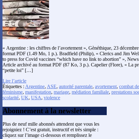
« Argentine : les chiffres de l’avortement », Gènéthique, 23 décembre
format PDF (1.49 Mo, 1 p.). Bradfield (Philip), « Clerics and Jim We
to press for Covid vaccines “which have no link to abortion” », News
Article archivé au format PDF (87 Ko, 3 p.). Capelier (Flore), « La pr
“petite loi” […]
Lire l’article
Étiquettes :
Argentine
,
ASE
,
autorité parentale
,
avortement
,
combat de
féminisme
,
manifestation
,
mariage
,
médiation familiale
,
prestations so
scolarité
,
UK
,
USA
,
violence
Abonnement à la newsletter
Plus de neuf mille abonnés attendent que vous les
rejoigniez ! C’est gratuit, instructif et très simple :
cliquez sur l’image ci-dessous et remplissez le