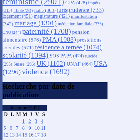
féminisme
(2901)
GPA
(428)
impôts
jurisprudence
(733)
Italie
(363)
(313)
Irlande
(231)
logement
(451)
magistrature
(421)
manifestation
mariage
(1301)
(342)
médiation familiale
(333)
paternité
(1708)
pension
ONU
(244)
PMA
(1088)
alimentaire
(576)
prestations
résidence alternée
(1074)
sociales
(571)
scolarité
(1394)
SOS PAPA
(474)
suicide
USA
UK
(1102)
UNAF
(464)
(295)
Suisse
(296)
violence
(1692)
(1296)
Recherche par date de
publication
décembre 2021
D
L
M
M
J
V
S
1
2
3
4
5
6
7
8
9
10
11
12
13
14
15
16
17
18