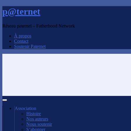
p@ternet
Réseau paternel – Fatherhood Network
À propos
Contact
Soutenir Paternet
Association
Histoire
Nos auteurs
Nous soutenir
S’abonner