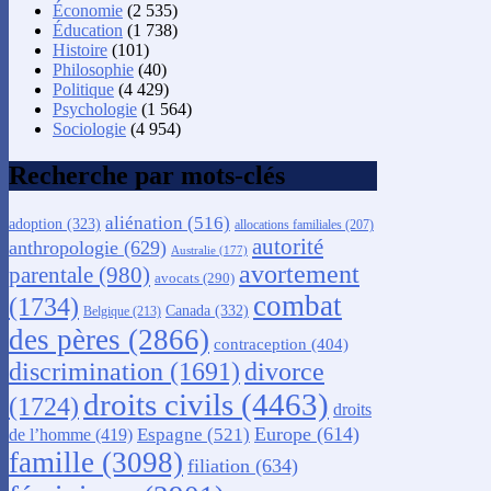
Économie
(2 535)
Éducation
(1 738)
Histoire
(101)
Philosophie
(40)
Politique
(4 429)
Psychologie
(1 564)
Sociologie
(4 954)
Recherche par mots-clés
aliénation
(516)
adoption
(323)
allocations familiales
(207)
autorité
anthropologie
(629)
Australie
(177)
avortement
parentale
(980)
avocats
(290)
combat
(1734)
Canada
(332)
Belgique
(213)
des pères
(2866)
contraception
(404)
discrimination
(1691)
divorce
droits civils
(4463)
(1724)
droits
Europe
(614)
Espagne
(521)
de l’homme
(419)
famille
(3098)
filiation
(634)