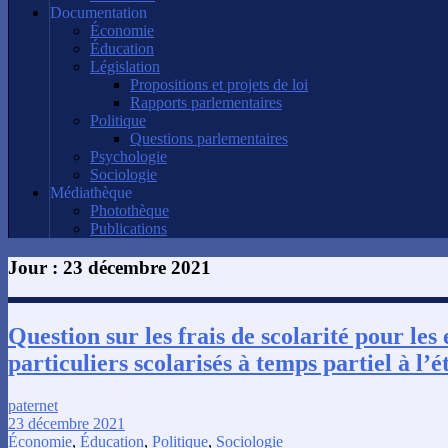
Documentation
Économie
Éducation
Législation
Propositions et projets de loi
Rapports parlementaires
Politique
Questions parlementaires
Psychologie
Sociologie
Médiathèque
Photothèque
Publications
Jour :
23 décembre 2021
Question sur les frais de scolarité pour les
particuliers scolarisés à temps partiel à l’
paternet
23 décembre 2021
Économie
,
Éducation
,
Politique
,
Sociologie