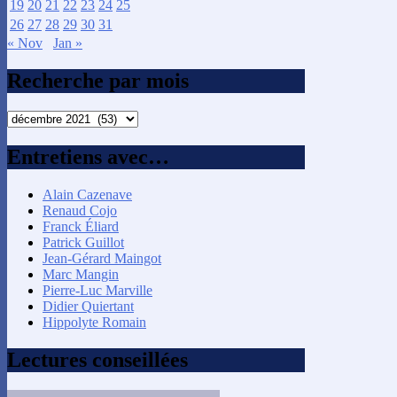
19
20
21
22
23
24
25
26
27
28
29
30
31
« Nov
Jan »
Recherche par mois
Recherche
par
mois
Entretiens avec…
Alain Cazenave
Renaud Cojo
Franck Éliard
Patrick Guillot
Jean-Gérard Maingot
Marc Mangin
Pierre-Luc Marville
Didier Quiertant
Hippolyte Romain
Lectures conseillées