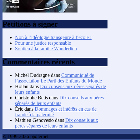
Pétitions à signer
Non à l’idéologie transgenre à l’école !
Pour une justice responsable
Soutien à la famille Wunderlich
Commentaires récents
Michel Dudragne
dans
Communiqué de
l’association Le Parti des Enfants du Monde
Hollan
dans
Dix conseils aux pères séparés de
leurs enfants
Christophe Betis
dans
Dix conseils aux pères
séparés de leurs enfants
Éric
dans
Dommages et intérêts en cas de
fraude à la paternité
Mathieu Genovesio
dans
Dix conseils aux
pères séparés de leurs enfants
© 1999-2026 p@ternet