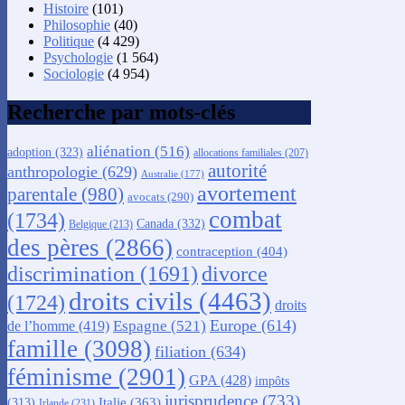
Histoire
(101)
Philosophie
(40)
Politique
(4 429)
Psychologie
(1 564)
Sociologie
(4 954)
Recherche par mots-clés
aliénation
(516)
adoption
(323)
allocations familiales
(207)
autorité
anthropologie
(629)
Australie
(177)
avortement
parentale
(980)
avocats
(290)
combat
(1734)
Canada
(332)
Belgique
(213)
des pères
(2866)
contraception
(404)
discrimination
(1691)
divorce
droits civils
(4463)
(1724)
droits
Europe
(614)
Espagne
(521)
de l’homme
(419)
famille
(3098)
filiation
(634)
féminisme
(2901)
GPA
(428)
impôts
jurisprudence
(733)
Italie
(363)
(313)
Irlande
(231)