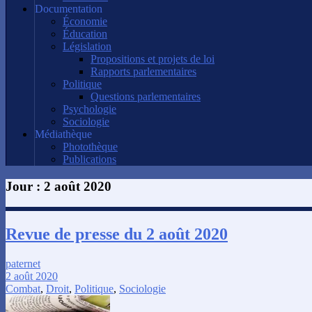
Documentation
Économie
Éducation
Législation
Propositions et projets de loi
Rapports parlementaires
Politique
Questions parlementaires
Psychologie
Sociologie
Médiathèque
Photothèque
Publications
Jour :
2 août 2020
Revue de presse du 2 août 2020
paternet
2 août 2020
Combat
,
Droit
,
Politique
,
Sociologie