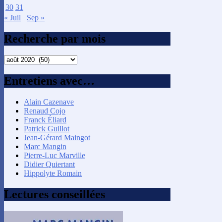
30
31
« Juil
Sep »
Recherche par mois
Recherche
par
mois
Entretiens avec…
Alain Cazenave
Renaud Cojo
Franck Éliard
Patrick Guillot
Jean-Gérard Maingot
Marc Mangin
Pierre-Luc Marville
Didier Quiertant
Hippolyte Romain
Lectures conseillées