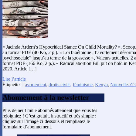
« Jacinda Ardern’s Hypocritical Stance On Child Mortality? », Scoop,
au format PDF (40 Ko, 2 p.). « Loi bioéthique : l’avortement désormai
psychosociale” jusqu’au terme de la grossesse », Valeurs actuelles, 2 
format PDF (166 Ko, 2 p.). « Radical abortion Bill put on hold in Ken
2020. Article […]
Lire l’article
Étiquettes :
avortement
,
droits civils
,
féminisme
,
Kenya
,
Nouvelle-Zé
Abonnement à la newsletter
Plus de neuf mille abonnés attendent que vous les
rejoigniez ! C’est gratuit, instructif et très simple :
cliquez sur l’image ci-dessous et remplissez le
formulaire d’abonnement.