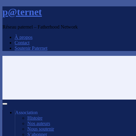
p@ternet
Réseau paternel – Fatherhood Network
À propos
Contact
Soutenir Paternet
Association
Histoire
Nos auteurs
Nous soutenir
S’abonner