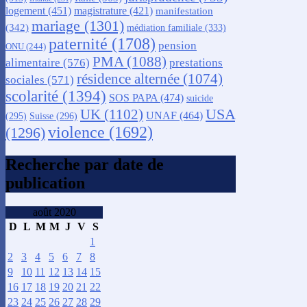
logement
(451)
magistrature
(421)
manifestation
mariage
(1301)
(342)
médiation familiale
(333)
paternité
(1708)
pension
ONU
(244)
PMA
(1088)
alimentaire
(576)
prestations
résidence alternée
(1074)
sociales
(571)
scolarité
(1394)
SOS PAPA
(474)
suicide
USA
UK
(1102)
UNAF
(464)
(295)
Suisse
(296)
violence
(1692)
(1296)
Recherche par date de
publication
août 2020
D
L
M
M
J
V
S
1
2
3
4
5
6
7
8
9
10
11
12
13
14
15
16
17
18
19
20
21
22
23
24
25
26
27
28
29