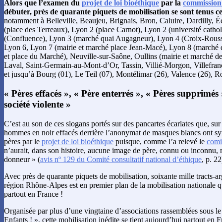
Alors que l’examen du
projet de loi bioéthique
par la
commission 
débuter, près de quarante piquets de mobilisation se sont tenus 
notamment à Belleville, Beaujeu, Brignais, Bron, Caluire, Dardilly, É
(place des Terreaux), Lyon 2 (place Carnot), Lyon 2 (université cath
(Confluence), Lyon 3 (marché quai Augagneur), Lyon 4 (Croix-Rouss
Lyon 6, Lyon 7 (mairie et marché place Jean-Macé), Lyon 8 (marché d
et place du Marché), Neuville-sur-Saône, Oullins (mairie et marché de
Laval, Saint-Germain-au-Mont-d’Or, Tassin, Villié-Morgon, Villefran
et jusqu’à Bourg (01), Le Teil (07), Montélimar (26), Valence (26), 
« Pères effacés », « Père enterrés », « Pères supprimés 
société violente »
C’est au son de ces slogans portés sur des pancartes écarlates que, sur
hommes en noir effacés derrière l’anonymat de masques blancs ont sy
pères par le
projet de loi bioéthique
puisque, comme l’a relevé le
comi
n’aurait, dans son histoire, aucune image de père, connu ou inconnu, 
donneur » (
avis nº 129 du Comité consultatif national d’éthique
, p. 22
Avec près de quarante piquets de mobilisation, soixante mille tracts-ar
région Rhône-Alpes est en premier plan de la mobilisation nationale q
partout en France !
Organisée par plus d’une vingtaine d’associations rassemblées sous l
Enfants ! », cette mobilisation inédite se tient aujourd’hui partout en 