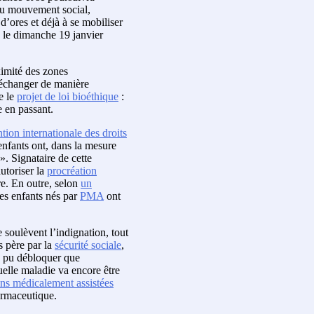
du mouvement social,
 d’ores et déjà à se mobiliser
is le dimanche 19 janvier
ximité des zones
’échanger de manière
re le
projet de loi bioéthique
:
e en passant.
ion internationale des droits
 enfants ont, dans la mesure
 ». Signataire de cette
utoriser la
procréation
e. En outre, selon
un
les enfants nés par
PMA
ont
e soulèvent l’indignation, tout
 père par la
sécurité sociale
,
a pu débloquer que
uelle maladie va encore être
ons médicalement assistées
harmaceutique.