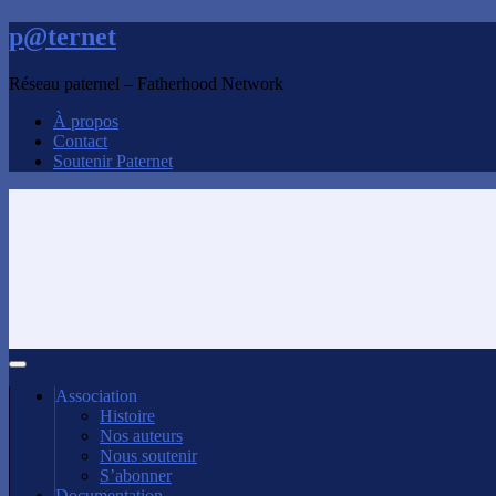
p@ternet
Réseau paternel – Fatherhood Network
À propos
Contact
Soutenir Paternet
Association
Histoire
Nos auteurs
Nous soutenir
S’abonner
Documentation