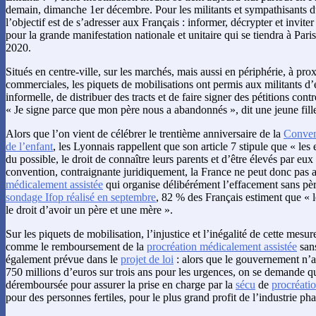
demain, dimanche 1er décembre. Pour les militants et sympathisants 
l’objectif est de s’adresser aux Français : informer, décrypter et inviter
pour la grande manifestation nationale et unitaire qui se tiendra à Par
2020.
Situés en centre-ville, sur les marchés, mais aussi en périphérie, à pro
commerciales, les piquets de mobilisations ont permis aux militants d
informelle, de distribuer des tracts et de faire signer des pétitions cont
« Je signe parce que mon père nous a abandonnés », dit une jeune fill
Alors que l’on vient de célébrer le trentième anniversaire de la
Convent
de l’enfant
, les Lyonnais rappellent que son article 7 stipule que « les
du possible, le droit de connaître leurs parents et d’être élevés par eux
convention, contraignante juridiquement, la France ne peut donc pas a
médicalement assistée
qui organise délibérément l’effacement sans pèr
sondage Ifop réalisé en septembre
, 82 % des Français estiment que « 
le droit d’avoir un père et une mère ».
Sur les piquets de mobilisation, l’injustice et l’inégalité de cette mesur
comme le remboursement de la
procréation médicalement assistée
sans
également prévue dans le
projet de loi
: alors que le gouvernement n’
750 millions d’euros sur trois ans pour les urgences, on se demande q
déremboursée pour assurer la prise en charge par la
sécu
de
procréati
pour des personnes fertiles, pour le plus grand profit de l’industrie p