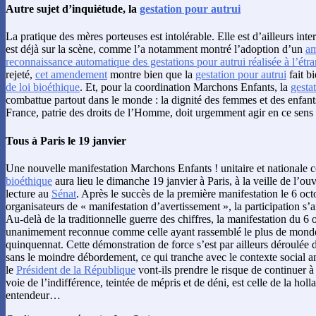
Autre sujet d’inquiétude, la
gestation pour autrui
La pratique des mères porteuses est intolérable. Elle est d’ailleurs int
est déjà sur la scène, comme l’a notamment montré l’adoption d’un
am
reconnaissance automatique des gestations pour autrui réalisée à l’étr
rejeté,
cet amendement
montre bien que la
gestation pour autrui
fait b
de loi bioéthique
. Et, pour la coordination Marchons Enfants, la
gesta
combattue partout dans le monde : la dignité des femmes et des enfants 
France, patrie des droits de l’Homme, doit urgemment agir en ce sens 
Tous à Paris le 19 janvier
Une nouvelle manifestation Marchons Enfants ! unitaire et nationale c
bioéthique
aura lieu le dimanche 19 janvier à Paris, à la veille de l’o
lecture au
Sénat
. Après le succès de la première manifestation le 6 octo
organisateurs de « manifestation d’avertissement », la participation s
Au-delà de la traditionnelle guerre des chiffres, la manifestation du 6 
unanimement reconnue comme celle ayant rassemblé le plus de monde
quinquennat. Cette démonstration de force s’est par ailleurs déroulée 
sans le moindre débordement, ce qui tranche avec le contexte social 
le
Président de la République
vont-ils prendre le risque de continuer à 
voie de l’indifférence, teintée de mépris et de déni, est celle de la hol
entendeur…