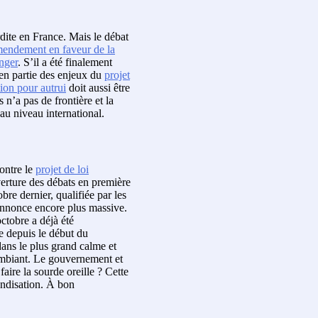
erdite en France. Mais le débat
endement en faveur de la
anger
. S’il a été finalement
ien partie des enjeux du
projet
tion pour autrui
doit aussi être
n’a pas de frontière et la
au niveau international.
ontre le
projet de loi
uverture des débats en première
bre dernier, qualifiée par les
’annonce encore plus massive.
octobre a déjà été
 depuis le début du
dans le plus grand calme et
ambiant. Le gouvernement et
faire la sourde oreille ? Cette
landisation. À bon