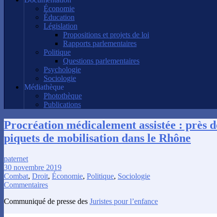
Économie
Éducation
Législation
Propositions et projets de loi
Rapports parlementaires
Politique
Questions parlementaires
Psychologie
Sociologie
Médiathèque
Photothèque
Publications
Procréation médicalement assistée : près 
piquets de mobilisation dans le Rhône
paternet
30 novembre 2019
Combat
,
Droit
,
Économie
,
Politique
,
Sociologie
Commentaires
Communiqué de presse des
Juristes pour l’enfance