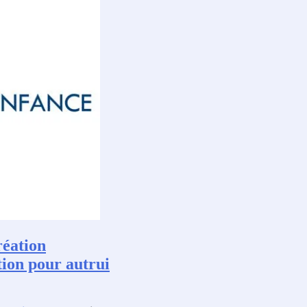
réation
tion pour autrui