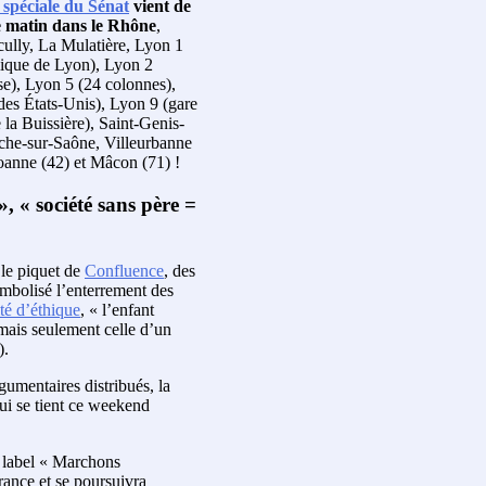
spéciale du Sénat
vient de
ce matin dans le Rhône
,
cully, La Mulatière, Lyon 1
olique de Lyon), Lyon 2
e), Lyon 5 (24 colonnes),
es États-Unis), Lyon 9 (gare
 la Buissière), Saint-Genis-
che-sur-Saône, Villeurbanne
Roanne (42) et Mâcon (71) !
», « société sans père =
 le piquet de
Confluence
, des
mbolisé l’enterrement des
té d’éthique
, « l’enfant
mais seulement celle d’un
).
gumentaires distribués, la
ui se tient ce weekend
e label « Marchons
France et se poursuivra