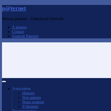
p@ternet
Réseau paternel – Fatherhood Network
À propos
Contact
Soutenir Paternet
Association
Histoire
Nos auteurs
Nous soutenir
S’abonner
Documentation