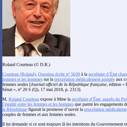
Roland Courteau (© D.R.)
Courteau
(Roland)
,
Question écrite nº 5039
à la
secrétaire d’État charg
femmes et les hommes
sur la
procréation médicalement assistée
aux co
femmes seules [
Journal officiel de la République française
, édition «
Sénat », nº 20 S (Q), 17 mai 2018, p. 2313].
M.
Roland Courteau
expose à Mme la
secrétaire d’État, auprès du Pr
l’égalité entre les femmes et les hommes
que parmi les engagements 
la République
figurait la promesse d’ouvrir la
procréation médicalemen
couples de femmes et aux femmes seules.
Il lui demande si ce sont toujours là les intentions du Gouvernement et