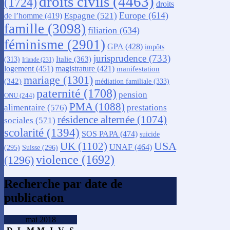
droits civils
(4463)
(1724)
droits
Europe
(614)
Espagne
(521)
de l’homme
(419)
famille
(3098)
filiation
(634)
féminisme
(2901)
GPA
(428)
impôts
jurisprudence
(733)
Italie
(363)
(313)
Irlande
(231)
logement
(451)
magistrature
(421)
manifestation
mariage
(1301)
(342)
médiation familiale
(333)
paternité
(1708)
pension
ONU
(244)
PMA
(1088)
alimentaire
(576)
prestations
résidence alternée
(1074)
sociales
(571)
scolarité
(1394)
SOS PAPA
(474)
suicide
USA
UK
(1102)
UNAF
(464)
(295)
Suisse
(296)
violence
(1692)
(1296)
Recherche par date de
publication
mai 2018