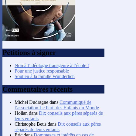
Pétitions à signer
Non à l’idéologie transgenre à l’école !
Pour une justice responsable
Soutien à la famille Wunderlich
Commentaires récents
Michel Dudragne
dans
Communiqué de
l’association Le Parti des Enfants du Monde
Hollan
dans
Dix conseils aux pères séparés de
leurs enfants
Christophe Betis
dans
Dix conseils aux pères
séparés de leurs enfants
Éric
dans
Dommages et intérêts en cas de