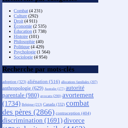
Combat
(4 231)
Culture
(292)
Droit
(4 911)
Économie
(2 535)
Éducation
(1 738)
Histoire
(101)
Philosophie
(40)
Politique
(4 429)
Psychologie
(1 564)
Sociologie
(4 954)
Recherche par mots-clés
aliénation
(516)
adoption
(323)
allocations familiales
(207)
autorité
anthropologie
(629)
Australie
(177)
avortement
parentale
(980)
avocats
(290)
combat
(1734)
Canada
(332)
Belgique
(213)
des pères
(2866)
contraception
(404)
discrimination
(1691)
divorce