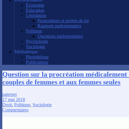
Économie
Éducation
Législation
Propositions et projets de loi
Rapports parlementaires
Politique
Questions parlementaires
Psychologie
Sociologie
Médiathèque
Photothèque
Publications
Question sur la procréation médicalement 
couples de femmes et aux femmes seules
paternet
17 mai 2018
Droit
,
Politique
,
Sociologie
Commentaires