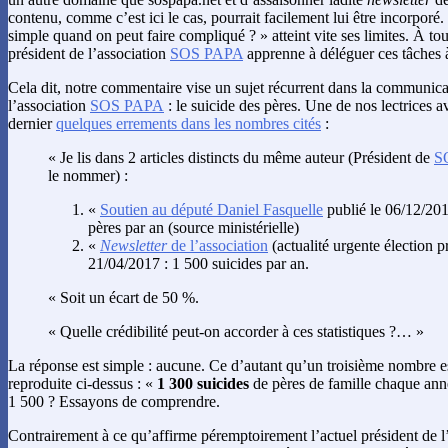
contenu, comme c’est ici le cas, pourrait facilement lui être incorporé
simple quand on peut faire compliqué ? » atteint vite ses limites. À tou
président de l’association
SOS PAPA
apprenne à déléguer ces tâches à
Cela dit, notre commentaire vise un sujet récurrent dans la communicat
l’association
SOS PAPA
: le suicide des pères. Une de nos lectrices a
dernier
quelques errements dans les nombres cités
:
« Je lis dans 2 articles distincts du même auteur (Président de
S
le nommer) :
«
Soutien au député Daniel Fasquelle
publié le 06/12/201
pères par an (source ministérielle)
«
Newsletter
de l’association
(actualité urgente élection pr
21/04/2017 : 1 500 suicides par an.
« Soit un écart de 50 %.
« Quelle crédibilité peut-on accorder à ces statistiques ?… »
La réponse est simple : aucune. Ce d’autant qu’un troisième nombre e
reproduite ci-dessus : «
1 300 suicides
de pères de famille chaque anné
1 500 ? Essayons de comprendre.
Contrairement à ce qu’affirme péremptoirement l’actuel président de l