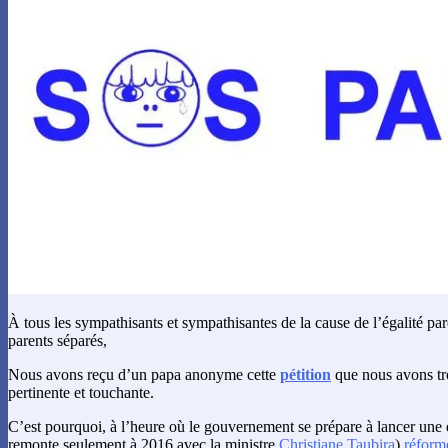
À tous les sympathisants et sympathisantes de la cause de l’égalité par
parents séparés,
Nous avons reçu d’un papa anonyme cette
pétition
que nous avons tr
pertinente et touchante.
C’est pourquoi, à l’heure où le gouvernement se prépare à lancer une
remonte seulement à 2016 avec la ministre
Christiane Taubira
)
réforme