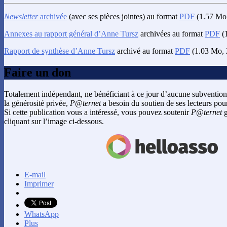
Newsletter
archivée
(avec ses pièces jointes) au format
PDF
(1.57 Mo,
Annexes au rapport général d’Anne Tursz
archivées au format
PDF
(1
Rapport de synthèse d’Anne Tursz
archivé au format
PDF
(1.03 Mo, 
Faire un don
Totalement indépendant, ne bénéficiant à ce jour d’aucune subvention
la générosité privée,
P@ternet
a besoin du soutien de ses lecteurs pour
Si cette publication vous a intéressé, vous pouvez soutenir
P@ternet
g
cliquant sur l’image ci-dessous.
E-mail
Imprimer
WhatsApp
Plus