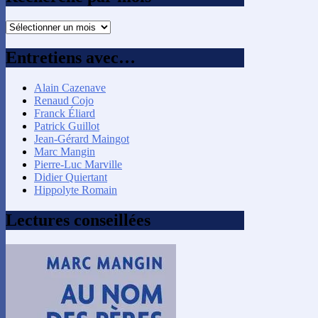
Recherche
par
mois
Entretiens avec…
Alain Cazenave
Renaud Cojo
Franck Éliard
Patrick Guillot
Jean-Gérard Maingot
Marc Mangin
Pierre-Luc Marville
Didier Quiertant
Hippolyte Romain
Lectures conseillées