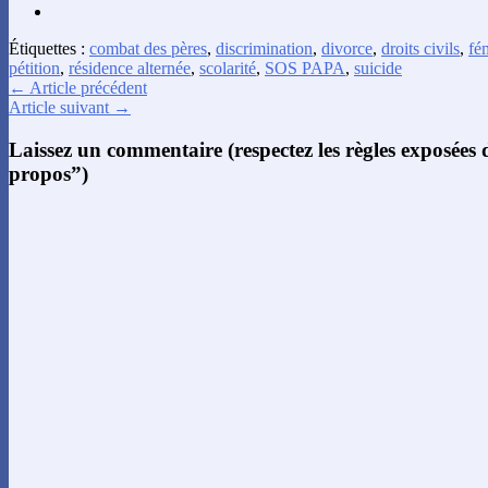
Étiquettes :
combat des pères
,
discrimination
,
divorce
,
droits civils
,
fé
pétition
,
résidence alternée
,
scolarité
,
SOS PAPA
,
suicide
← Article précédent
Article suivant →
Laissez un commentaire (respectez les règles exposées
propos”)