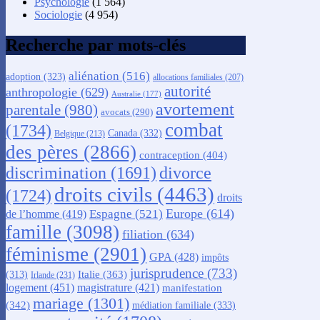
Psychologie
(1 564)
Sociologie
(4 954)
Recherche par mots-clés
aliénation
(516)
adoption
(323)
allocations familiales
(207)
autorité
anthropologie
(629)
Australie
(177)
avortement
parentale
(980)
avocats
(290)
combat
(1734)
Canada
(332)
Belgique
(213)
des pères
(2866)
contraception
(404)
discrimination
(1691)
divorce
droits civils
(4463)
(1724)
droits
Europe
(614)
Espagne
(521)
de l’homme
(419)
famille
(3098)
filiation
(634)
féminisme
(2901)
GPA
(428)
impôts
jurisprudence
(733)
Italie
(363)
(313)
Irlande
(231)
logement
(451)
magistrature
(421)
manifestation
mariage
(1301)
(342)
médiation familiale
(333)