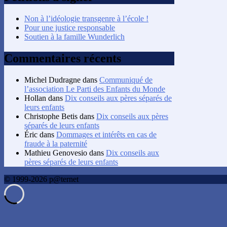
Non à l’idéologie transgenre à l’école !
Pour une justice responsable
Soutien à la famille Wunderlich
Commentaires récents
Michel Dudragne
dans
Communiqué de
l’association Le Parti des Enfants du Monde
Hollan
dans
Dix conseils aux pères séparés de
leurs enfants
Christophe Betis
dans
Dix conseils aux pères
séparés de leurs enfants
Éric
dans
Dommages et intérêts en cas de
fraude à la paternité
Mathieu Genovesio
dans
Dix conseils aux
pères séparés de leurs enfants
© 1999-2026 p@ternet