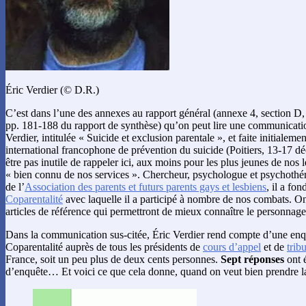
Éric Verdier (© D.R.)
C’est dans l’une des annexes au rapport général (annexe 4, section D,
pp. 181-188 du rapport de synthèse) qu’on peut lire une communicat
Verdier, intitulée « Suicide et exclusion parentale », et faite initialem
international francophone de prévention du suicide (Poitiers, 13-17 dé
être pas inutile de rappeler ici, aux moins pour les plus jeunes de nos l
« bien connu de nos services ». Chercheur, psychologue et psychothér
de l’
Association des parents et futurs parents gays et lesbiens
, il a fon
Coparentalité
avec laquelle il a participé à nombre de nos combats. O
articles de référence qui permettront de mieux connaître le personnage
Dans la communication sus-citée, Éric Verdier rend compte d’une enq
Coparentalité auprès de tous les présidents de
cours d’appel
et de
trib
France, soit un peu plus de deux cents personnes.
Sept réponses
ont é
d’enquête… Et voici ce que cela donne, quand on veut bien prendre la 