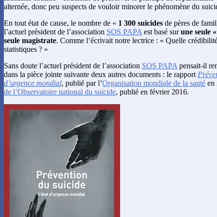
alternée, donc peu suspects de vouloir minorer le phénomène du suic
En tout état de cause, le nombre de «
1 300 suicides
de pères de famil
l’actuel président de l’association
SOS PAPA
est basé sur
une seule «
seule magistrate
. Comme l’écrivait notre lectrice : « Quelle crédibili
statistiques ? »
Sans doute l’actuel président de l’association
SOS PAPA
pensait-il re
dans la pièce jointe suivante deux autres documents : le rapport
Préven
d’urgence mondial
, publié par l’
Organisation mondiale de la santé
en 
de l’Observatoire national du suicide
, publié en février 2016.