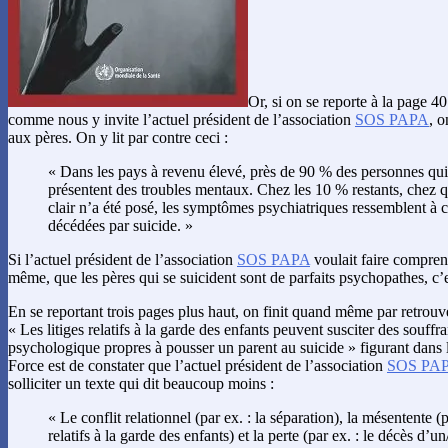
Or, si on se reporte à la page 
comme nous y invite l’actuel président de l’association
SOS PAPA
, o
aux pères. On y lit par contre ceci :
« Dans les pays à revenu élevé, près de 90 % des personnes qui
présentent des troubles mentaux. Chez les 10 % restants, chez 
clair n’a été posé, les symptômes psychiatriques ressemblent à
décédées par suicide. »
Si l’actuel président de l’association
SOS PAPA
voulait faire comprend
même, que les pères qui se suicident sont de parfaits psychopathes, c’
En se reportant trois pages plus haut, on finit quand même par retrouv
« Les litiges relatifs à la garde des enfants peuvent susciter des souffra
psychologique propres à pousser un parent au suicide » figurant dans l
Force est de constater que l’actuel président de l’association
SOS PA
solliciter un texte qui dit beaucoup moins :
« Le conflit relationnel (par ex. : la séparation), la mésentente (pa
relatifs à la garde des enfants) et la perte (par ex. : le décès d’u