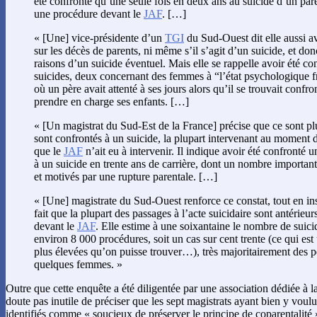
été confronté qu’une seule fois en deux ans au suicide d’un pare
une procédure devant le
JAF
. […]
« [Une] vice-présidente d’un
TGI
du Sud-Ouest dit elle aussi a
sur les décès de parents, ni même s’il s’agit d’un suicide, et do
raisons d’un suicide éventuel. Mais elle se rappelle avoir été con
suicides, deux concernant des femmes à “l’état psychologique fr
où un père avait attenté à ses jours alors qu’il se trouvait confro
prendre en charge ses enfants. […]
« [Un magistrat du Sud-Est de la France] précise que ce sont plu
sont confrontés à un suicide, la plupart intervenant au moment d
que le
JAF
n’ait eu à intervenir. Il indique avoir été confronté 
à un suicide en trente ans de carrière, dont un nombre important
et motivés par une rupture parentale. […]
« [Une] magistrate du Sud-Ouest renforce ce constat, tout en ins
fait que la plupart des passages à l’acte suicidaire sont antérieu
devant le
JAF
. Elle estime à une soixantaine le nombre de suici
environ 8 000 procédures, soit un cas sur cent trente (ce qui est
plus élevées qu’on puisse trouver…), très majoritairement des p
quelques femmes. »
Outre que cette enquête a été diligentée par une association dédiée à la 
doute pas inutile de préciser que les sept magistrats ayant bien y voul
identifiés comme « soucieux de préserver le principe de coparentalité »