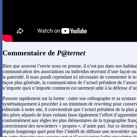
Commentaire de
P@ternet
Bien que souvent l’envie nous en prenne, il n’est pas dans nos habitude
communication des associations ou individus œuvrant d’une façon ou 
la paternité. Il nous paraît cependant ici nécessaire de commenter le te
façon plus générale, la communication de l’actuel président de l’assoc
n’importe quoi n’importe comment est rarement utile à la défense d’une
Passons rapidement sur la forme : outre son orthographe et sa syntaxe
systématiquement à procéder à un minimum de
rewriting
pour conserv
éditoriale à notre site, il conviendrait que l’actuel président de la plu
des pères séparés de leurs enfants fasse également l’effort d’apprendr
conformément aux règles les plus élémentaires de la typographie frança
correctement des
newsletters
« propres », d’autre part. Sur ce dernie
depuis longtemps quel peut être l’intérêt de diffuser une
newsletter
qua
un autre domaine que sospapa.net et d’assaisonner ladite
newsletter
de