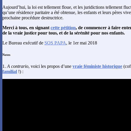
Aujourd’hui, la loi est tellement floue, et les juridictions tellement f
qu’une résidence paritaire a été obtenue, les enfants et leurs pères viv
prochaine procédure destructrice.
Merci à tous, en signant
cette pétition
, de commencer à faire enten
de la vraie justice pour tous, et de la sérénité pour nos enfants.
Le Bureau exécutif de
SOS PAPA
, le 1er mai 2018
Notes
1.
A contrario
, voici les propos d’une
vraie féministe historique
(cof
familial
!) :