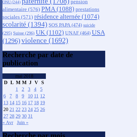
paternité
(1708)
pension
ONU
(244)
PMA
(1088)
alimentaire
(576)
prestations
résidence alternée
(1074)
sociales
(571)
scolarité
(1394)
SOS PAPA
(474)
suicide
USA
UK
(1102)
UNAF
(464)
(295)
Suisse
(296)
violence
(1692)
(1296)
Recherche par date de
publication
mai 2018
D
L
M
M
J
V
S
1
2
3
4
5
6
7
8
9
10
11
12
13
14
15
16
17
18
19
20
21
22
23
24
25
26
27
28
29
30
31
« Avr
Juin »
Recherche par mois