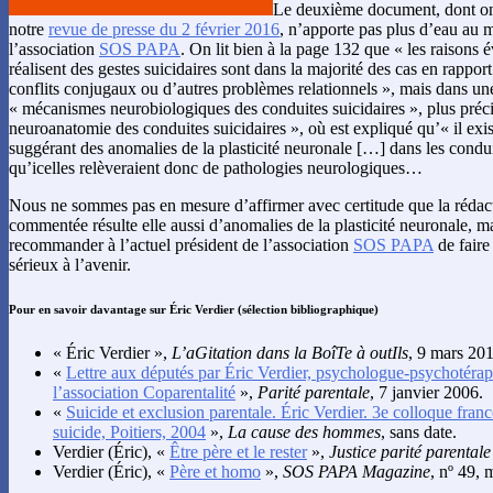
Le deuxième document, dont on 
notre
revue de presse du 2 février 2016
, n’apporte pas plus d’eau au m
l’association
SOS PAPA
. On lit bien à la page 132 que « les raisons 
réalisent des gestes suicidaires sont dans la majorité des cas en rappor
conflits conjugaux ou d’autres problèmes relationnels », mais dans une 
« mécanismes neurobiologiques des conduites suicidaires », plus préc
neuroanatomie des conduites suicidaires », où est expliqué qu’« il ex
suggérant des anomalies de la plasticité neuronale […] dans les conduit
qu’icelles relèveraient donc de pathologies neurologiques…
Nous ne sommes pas en mesure d’affirmer avec certitude que la rédac
commentée résulte elle aussi d’anomalies de la plasticité neuronale, m
recommander à l’actuel président de l’association
SOS PAPA
de faire
sérieux à l’avenir.
Pour en savoir davantage sur Éric Verdier (sélection bibliographique)
« Éric Verdier »,
L’aGitation dans la BoîTe à outIls
, 9 mars 20
«
Lettre aux députés par Éric Verdier, psychologue-psychotérap
l’association Coparentalité
»,
Parité parentale
, 7 janvier 2006.
«
Suicide et exclusion parentale. Éric Verdier. 3e colloque fra
suicide, Poitiers, 2004
»,
La cause des hommes
, sans date.
Verdier
(Éric), «
Être père et le rester
»,
Justice parité parenta
Verdier
(Éric), «
Père et homo
»,
SOS PAPA Magazine
, nº 49, 