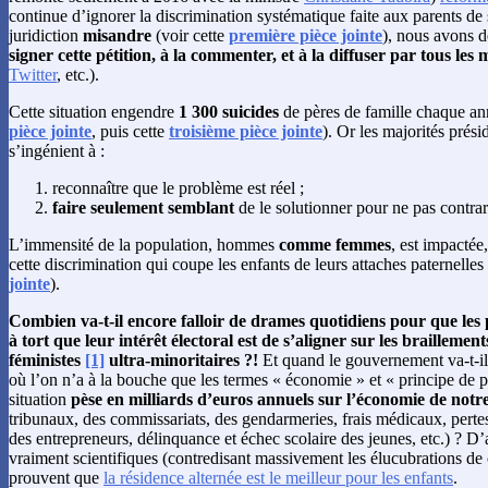
continue d’ignorer la discrimination systématique faite aux parents de
juridiction
misandre
(voir cette
première pièce jointe
), nous avons d
signer cette pétition, à la commenter, et à la diffuser par tous les
Twitter
, etc.).
Cette situation engendre
1 300 suicides
de pères de famille chaque an
pièce jointe
, puis cette
troisième pièce jointe
). Or les majorités prési
s’ingénient à :
reconnaître que le problème est réel ;
faire seulement semblant
de le solutionner pour ne pas contra
L’immensité de la population, hommes
comme femmes
, est impactée
cette discrimination qui coupe les enfants de leurs attaches paternelles
jointe
).
Combien va-t-il encore falloir de drames quotidiens pour que les 
à tort que leur intérêt électoral est de s’aligner sur les brailleme
féministes
[1]
ultra-minoritaires ?!
Et quand le gouvernement va-t-i
où l’on n’a à la bouche que les termes « économie » et « principe de p
situation
pèse en milliards d’euros annuels sur l’économie de notr
tribunaux, des commissariats, des gendarmeries, frais médicaux, pert
des entrepreneurs, délinquance et échec scolaire des jeunes, etc.) ? D’
vraiment scientifiques (contredisant massivement les élucubrations de
prouvent que
la résidence alternée est le meilleur pour les enfants
.