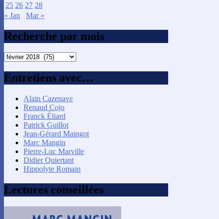
25
26
27
28
« Jan
Mar »
Recherche par mois
Recherche
par
mois
Entretiens avec…
Alain Cazenave
Renaud Cojo
Franck Éliard
Patrick Guillot
Jean-Gérard Maingot
Marc Mangin
Pierre-Luc Marville
Didier Quiertant
Hippolyte Romain
Lectures conseillées