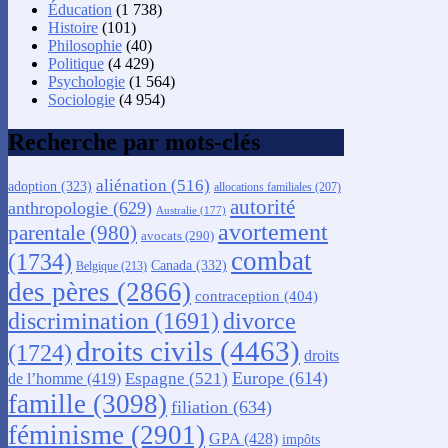
Éducation
(1 738)
Histoire
(101)
Philosophie
(40)
Politique
(4 429)
Psychologie
(1 564)
Sociologie
(4 954)
Recherche par mots-clés
aliénation
(516)
adoption
(323)
allocations familiales
(207)
autorité
anthropologie
(629)
Australie
(177)
avortement
parentale
(980)
avocats
(290)
combat
(1734)
Canada
(332)
Belgique
(213)
des pères
(2866)
contraception
(404)
discrimination
(1691)
divorce
droits civils
(4463)
(1724)
droits
Europe
(614)
Espagne
(521)
de l’homme
(419)
famille
(3098)
filiation
(634)
féminisme
(2901)
GPA
(428)
impôts