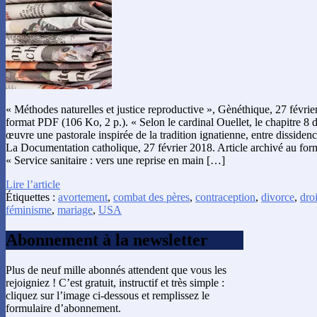
« Méthodes naturelles et justice reproductive », Gènéthique, 27 févrie
format PDF (106 Ko, 2 p.). « Selon le cardinal Ouellet, le chapitre 8 
œuvre une pastorale inspirée de la tradition ignatienne, entre dissidenc
La Documentation catholique, 27 février 2018. Article archivé au for
« Service sanitaire : vers une reprise en main […]
Lire l’article
Étiquettes :
avortement
,
combat des pères
,
contraception
,
divorce
,
droi
féminisme
,
mariage
,
USA
Abonnement à la newsletter
Plus de neuf mille abonnés attendent que vous les
rejoigniez ! C’est gratuit, instructif et très simple :
cliquez sur l’image ci-dessous et remplissez le
formulaire d’abonnement.