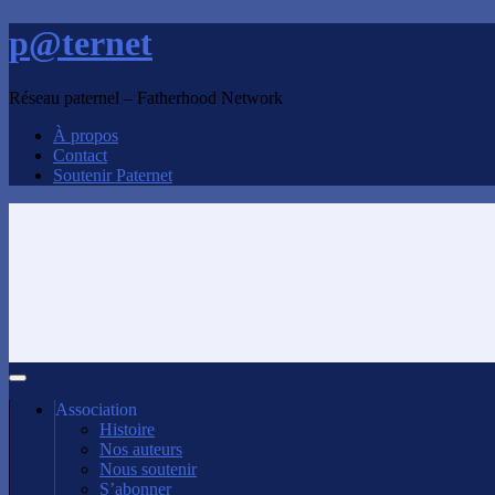
p@ternet
Réseau paternel – Fatherhood Network
À propos
Contact
Soutenir Paternet
Association
Histoire
Nos auteurs
Nous soutenir
S’abonner