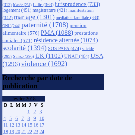
jurisprudence
(733)
Italie
(363)
(313)
Irlande
(231)
logement
(451)
magistrature
(421)
manifestation
mariage
(1301)
(342)
médiation familiale
(333)
paternité
(1708)
pension
ONU
(244)
PMA
(1088)
alimentaire
(576)
prestations
résidence alternée
(1074)
sociales
(571)
scolarité
(1394)
SOS PAPA
(474)
suicide
USA
UK
(1102)
UNAF
(464)
(295)
Suisse
(296)
violence
(1692)
(1296)
Recherche par date de
publication
février 2018
D
L
M
M
J
V
S
1
2
3
4
5
6
7
8
9
10
11
12
13
14
15
16
17
18
19
20
21
22
23
24