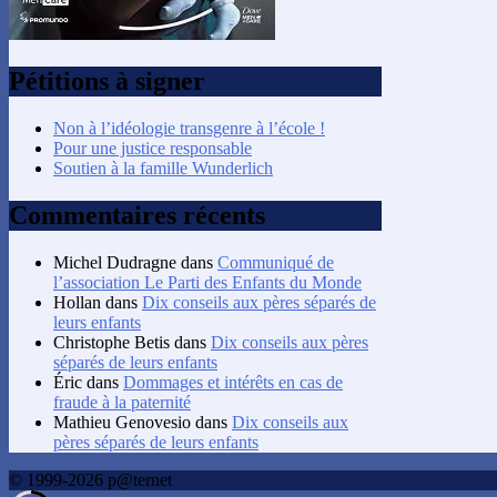
Pétitions à signer
Non à l’idéologie transgenre à l’école !
Pour une justice responsable
Soutien à la famille Wunderlich
Commentaires récents
Michel Dudragne
dans
Communiqué de
l’association Le Parti des Enfants du Monde
Hollan
dans
Dix conseils aux pères séparés de
leurs enfants
Christophe Betis
dans
Dix conseils aux pères
séparés de leurs enfants
Éric
dans
Dommages et intérêts en cas de
fraude à la paternité
Mathieu Genovesio
dans
Dix conseils aux
pères séparés de leurs enfants
© 1999-2026 p@ternet