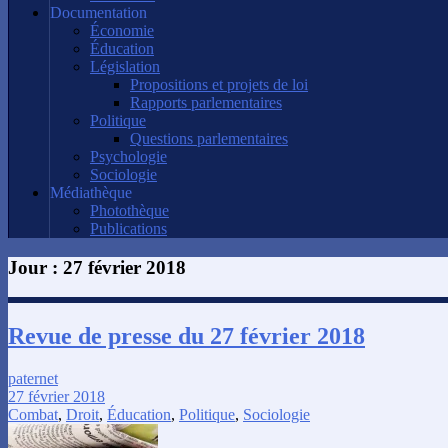
Documentation
Économie
Éducation
Législation
Propositions et projets de loi
Rapports parlementaires
Politique
Questions parlementaires
Psychologie
Sociologie
Médiathèque
Photothèque
Publications
Jour :
27 février 2018
Revue de presse du 27 février 2018
paternet
27 février 2018
Combat
,
Droit
,
Éducation
,
Politique
,
Sociologie