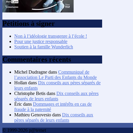
Pétitions à signer
Non à l’idéologie transgenre à l’école !
Pour une justice responsable
Soutien à la famille Wunderlich
Commentaires récents
Michel Dudragne
dans
Communiqué de
l’association Le Parti des Enfants du Monde
Hollan
dans
Dix conseils aux pères séparés de
leurs enfants
Christophe Betis
dans
Dix conseils aux pères
séparés de leurs enfants
Éric
dans
Dommages et intérêts en cas de
fraude à la paternité
Mathieu Genovesio
dans
Dix conseils aux
pères séparés de leurs enfants
© 1999-2026 p@ternet