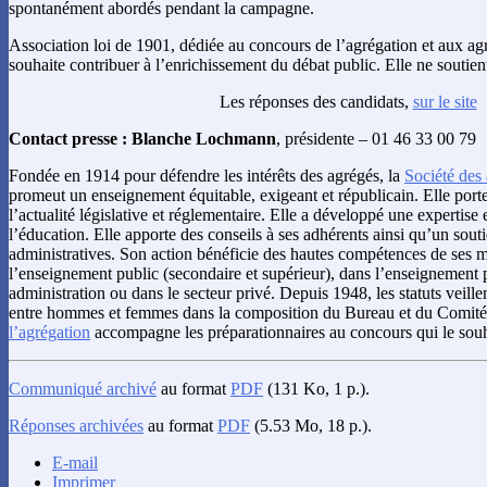
spontanément abordés pendant la campagne.
Association loi de 1901, dédiée au concours de l’agrégation et aux ag
souhaite contribuer à l’enrichissement du débat public. Elle ne soutie
Les réponses des candidats,
sur le site
Contact presse : Blanche Lochmann
, présidente – 01 46 33 00 79
Fondée en 1914 pour défendre les intérêts des agrégés, la
Société des 
promeut un enseignement équitable, exigeant et républicain. Elle porte 
l’actualité législative et réglementaire. Elle a développé une expertise 
l’éducation. Elle apporte des conseils à ses adhérents ainsi qu’un sou
administratives. Son action bénéficie des hautes compétences de ses 
l’enseignement public (secondaire et supérieur), dans l’enseignement p
administration ou dans le secteur privé. Depuis 1948, les statuts veillen
entre hommes et femmes dans la composition du Bureau et du Comité.
l’agrégation
accompagne les préparationnaires au concours qui le souh
Communiqué archivé
au format
PDF
(131 Ko, 1 p.).
Réponses archivées
au format
PDF
(5.53 Mo, 18 p.).
E-mail
Imprimer