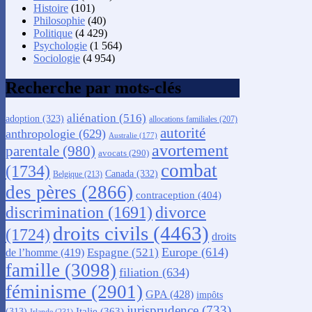
Histoire
(101)
Philosophie
(40)
Politique
(4 429)
Psychologie
(1 564)
Sociologie
(4 954)
Recherche par mots-clés
aliénation
(516)
adoption
(323)
allocations familiales
(207)
autorité
anthropologie
(629)
Australie
(177)
avortement
parentale
(980)
avocats
(290)
combat
(1734)
Canada
(332)
Belgique
(213)
des pères
(2866)
contraception
(404)
discrimination
(1691)
divorce
droits civils
(4463)
(1724)
droits
Europe
(614)
Espagne
(521)
de l’homme
(419)
famille
(3098)
filiation
(634)
féminisme
(2901)
GPA
(428)
impôts
jurisprudence
(733)
Italie
(363)
(313)
Irlande
(231)