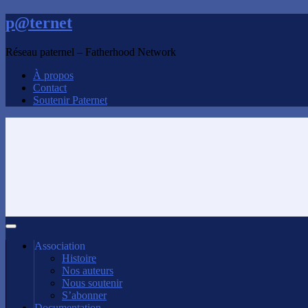
p@ternet
Réseau paternel – Fatherhood Network
À propos
Contact
Soutenir Paternet
Association
Histoire
Nos auteurs
Nous soutenir
S’abonner
Documentation