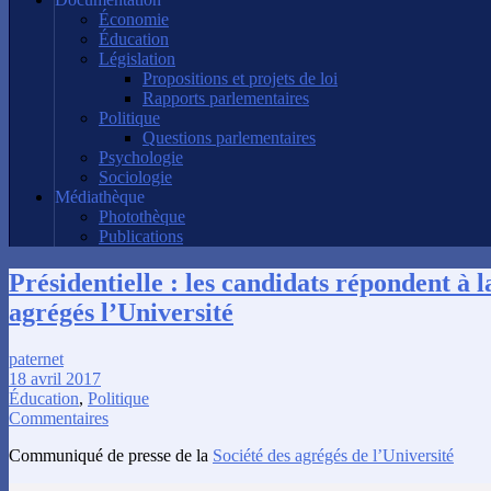
Économie
Éducation
Législation
Propositions et projets de loi
Rapports parlementaires
Politique
Questions parlementaires
Psychologie
Sociologie
Médiathèque
Photothèque
Publications
Présidentielle : les candidats répondent à l
agrégés l’Université
paternet
18 avril 2017
Éducation
,
Politique
Commentaires
Communiqué de presse de la
Société des agrégés de l’Université