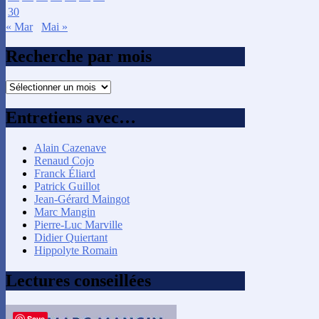
30
« Mar
Mai »
Recherche par mois
Recherche
par
mois
Entretiens avec…
Alain Cazenave
Renaud Cojo
Franck Éliard
Patrick Guillot
Jean-Gérard Maingot
Marc Mangin
Pierre-Luc Marville
Didier Quiertant
Hippolyte Romain
Lectures conseillées
Save