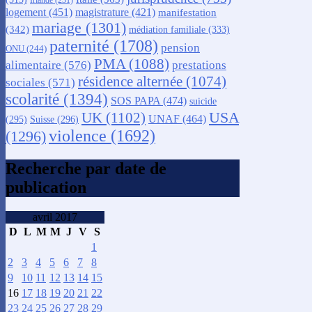
logement
(451)
magistrature
(421)
manifestation
mariage
(1301)
(342)
médiation familiale
(333)
paternité
(1708)
pension
ONU
(244)
PMA
(1088)
alimentaire
(576)
prestations
résidence alternée
(1074)
sociales
(571)
scolarité
(1394)
SOS PAPA
(474)
suicide
USA
UK
(1102)
UNAF
(464)
(295)
Suisse
(296)
violence
(1692)
(1296)
Recherche par date de
publication
avril 2017
D
L
M
M
J
V
S
1
2
3
4
5
6
7
8
9
10
11
12
13
14
15
16
17
18
19
20
21
22
23
24
25
26
27
28
29