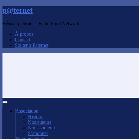
p@ternet
Réseau paternel – Fatherhood Network
À propos
Contact
Soutenir Paternet
Association
Histoire
Nos auteurs
Nous soutenir
S’abonner
Documentation