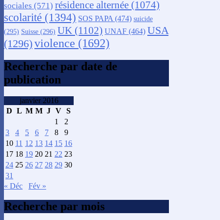
résidence alternée
(1074)
sociales
(571)
scolarité
(1394)
SOS PAPA
(474)
suicide
USA
UK
(1102)
UNAF
(464)
(295)
Suisse
(296)
violence
(1692)
(1296)
Recherche par date de
publication
janvier 2016
D
L
M
M
J
V
S
1
2
3
4
5
6
7
8
9
10
11
12
13
14
15
16
17
18
19
20
21
22
23
24
25
26
27
28
29
30
31
« Déc
Fév »
Recherche par mois