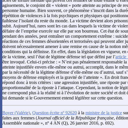
actes de torture mentale qui privent ces femmes de toute estime d’ell
agissements, le conjoint dit « violent » porte atteinte au principe de res
personne humaine. Bien souvent, ce phénomène s’inscrit dans la durée
répétition de violences à la fois psychiques et physiques qui positionn
faiblesse l’isolant du reste du monde. La victime devient alors prisonni
subit. Aujourd’hui, rares sont les cas dans lesquels la victime de viole
défaire de l’emprise exercée sur elle par son bourreau. Cet état de sou
pendant des années, peut entraîner un comportement extrême : suicid
réactions de ces femmes désorientées et terrorisées qui peuvent aller 
doivent nécessairement amener à une remise en cause de la notion mê
conditions qui la définisse. En effet, dans la législation en vigueur, en
de la victime, seul l’état de légitime défense tel que défini par l’
articl
être invoqué. Celui-ci précise : « N’est pas pénalement responsable l
atteinte injustifiée envers elle-même ou autrui, accomplit, dans le 
par la nécessité de la légitime défense d’elle-même ou d’autrui, sauf s’i
moyens de défense employés et la gravité de l’atteinte ». En droit fran
répond donc à trois critères : une agression injustifiée, une riposte pa
proportionnalité de la riposte à l’attaque. Cependant, la notion de légi
ne correspond plus à la réalité ni à l’évolution de notre société et doit
lui demande si le Gouvernement entend légiférer sur cette question.
Boyer
(Valérie)
,
Question écrite nº 92620
à la
ministre de la justice
sur
faites aux femmes (
Journal officiel de la République française
, éditio
Assemblée nationale », nº 4 AN (Q), 26 janvier 2016, p. 692).