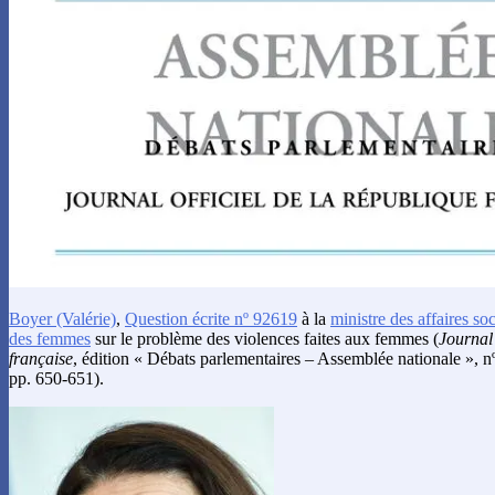
Boyer
(Valérie)
,
Question écrite nº 92619
à la
ministre des affaires soc
des femmes
sur le problème des violences faites aux femmes (
Journal 
française
, édition « Débats parlementaires – Assemblée nationale », 
pp. 650-651).