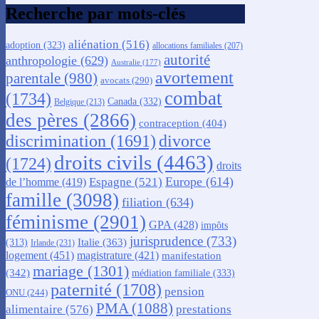
Recherche par mots-clés
aliénation
(516)
adoption
(323)
allocations familiales
(207)
autorité
anthropologie
(629)
Australie
(177)
avortement
parentale
(980)
avocats
(290)
combat
(1734)
Canada
(332)
Belgique
(213)
des pères
(2866)
contraception
(404)
discrimination
(1691)
divorce
droits civils
(4463)
(1724)
droits
Europe
(614)
Espagne
(521)
de l’homme
(419)
famille
(3098)
filiation
(634)
féminisme
(2901)
GPA
(428)
impôts
jurisprudence
(733)
Italie
(363)
(313)
Irlande
(231)
logement
(451)
magistrature
(421)
manifestation
mariage
(1301)
(342)
médiation familiale
(333)
paternité
(1708)
pension
ONU
(244)
PMA
(1088)
alimentaire
(576)
prestations