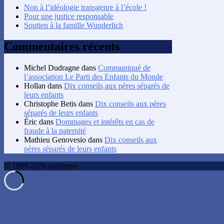
Non à l’idéologie transgenre à l’école !
Pour une justice responsable
Soutien à la famille Wunderlich
Commentaires récents
Michel Dudragne
dans
Communiqué de
l’association Le Parti des Enfants du Monde
Hollan
dans
Dix conseils aux pères séparés de
leurs enfants
Christophe Betis
dans
Dix conseils aux pères
séparés de leurs enfants
Éric
dans
Dommages et intérêts en cas de
fraude à la paternité
Mathieu Genovesio
dans
Dix conseils aux
pères séparés de leurs enfants
© 1999-2026 p@ternet