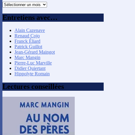
Recherche
par
mois
Entretiens avec…
Alain Cazenave
Renaud Cojo
Franck Éliard
Patrick Guillot
Jean-Gérard Maingot
Marc Mangin
Pierre-Luc Marville
Didier Quiertant
Hippolyte Romain
Lectures conseillées