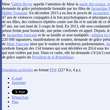
Mme
Valérie Boyer
appelle l’attention de Mme la
garde des sceaux, mi
demande de grâce présidentielle formulée par les filles de
Jacqueline 
Maître Tomasini
. En décembre 2015 a eu lieu le procès de
Jacqueline
47 ans de violences conjugales à la fois psychologiques et physiques 
de ses filles, des violences répétées contre son fils et le suicide de ce 
67 ans, tue son mari de 3 coups de fusil. En 2013, elle sera condamné
prison ferme pour homicide, une peine confirmée en appel. Depuis, les
de
Jacqueline Sauvage
et de sa famille se sont multipliés :
pétition en 
220 000 signatures, manifestations de soutien, demande de grâce préside
de
Mme Sauvage
ainsi que le soutien de nombreux parlementaires.
Ja
symbole français des 134 femmes qui sont décédées en 2014 sous les 
qui sont violées par jour. Dans ce cadre, elle lui demande s’il [
sic
] co
de grâce auprès du
Président de la République
.
Questions archivées
au format
PDF
(227 Ko, 4 p.).
E-mail
Imprimer
WhatsApp
Plus