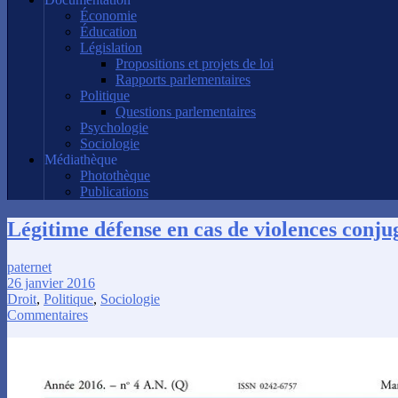
Économie
Éducation
Législation
Propositions et projets de loi
Rapports parlementaires
Politique
Questions parlementaires
Psychologie
Sociologie
Médiathèque
Photothèque
Publications
Légitime défense en cas de violences conju
paternet
26 janvier 2016
Droit
,
Politique
,
Sociologie
Commentaires