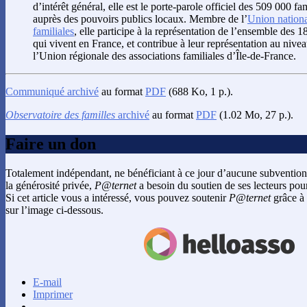
d’intérêt général, elle est le porte-parole officiel des 509 000 f
auprès des pouvoirs publics locaux. Membre de l’
Union nationa
familiales
, elle participe à la représentation de l’ensemble des 1
qui vivent en France, et contribue à leur représentation au nivea
l’Union régionale des associations familiales d’Île-de-France.
Communiqué archivé
au format
PDF
(688 Ko, 1 p.).
Observatoire des familles
archivé
au format
PDF
(1.02 Mo, 27 p.).
Faire un don
Totalement indépendant, ne bénéficiant à ce jour d’aucune subvention
la générosité privée,
P@ternet
a besoin du soutien de ses lecteurs pour
Si cet article vous a intéressé, vous pouvez soutenir
P@ternet
grâce à 
sur l’image ci-dessous.
E-mail
Imprimer