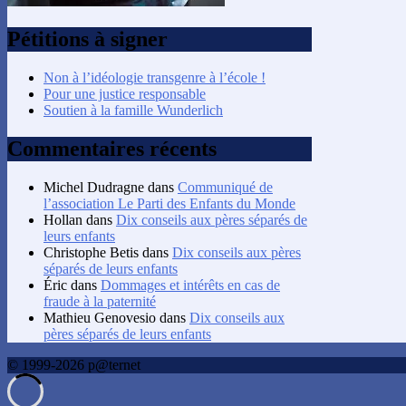
Pétitions à signer
Non à l’idéologie transgenre à l’école !
Pour une justice responsable
Soutien à la famille Wunderlich
Commentaires récents
Michel Dudragne
dans
Communiqué de
l’association Le Parti des Enfants du Monde
Hollan
dans
Dix conseils aux pères séparés de
leurs enfants
Christophe Betis
dans
Dix conseils aux pères
séparés de leurs enfants
Éric
dans
Dommages et intérêts en cas de
fraude à la paternité
Mathieu Genovesio
dans
Dix conseils aux
pères séparés de leurs enfants
© 1999-2026 p@ternet