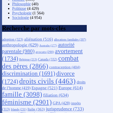
Philosophie
(40)
Politique
(4 429)
Psychologie
(1 564)
Sociologie
(4 954)
Recherche par mots-clés
aliénation
(516)
adoption
(323)
allocations familiales
(207)
autorité
anthropologie
(629)
Australie
(177)
avortement
parentale
(980)
avocats
(290)
combat
(1734)
Canada
(332)
Belgique
(213)
des pères
(2866)
contraception
(404)
discrimination
(1691)
divorce
droits civils
(4463)
(1724)
droits
Europe
(614)
Espagne
(521)
de l’homme
(419)
famille
(3098)
filiation
(634)
féminisme
(2901)
GPA
(428)
impôts
jurisprudence
(733)
Italie
(363)
(313)
Irlande
(231)