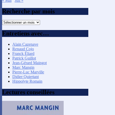
« Mai
Juil »
Recherche par mois
Recherche
par
mois
Entretiens avec…
Alain Cazenave
Renaud Cojo
Franck Éliard
Patrick Guillot
Jean-Gérard Maingot
Marc Mangin
Pierre-Luc Marville
Didier Quiertant
Hippolyte Romain
Lectures conseillées