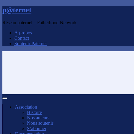
p@ternet
Réseau paternel – Fatherhood Network
À propos
Contact
Soutenir Paternet
Association
Histoire
Nos auteurs
Nous soutenir
S’abonner
Documentation