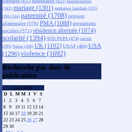
logement
(451)
magistrature
(421)
manifestation
mariage
(1301)
(342)
médiation familiale
(333)
paternité
(1708)
pension
ONU
(244)
PMA
(1088)
alimentaire
(576)
prestations
résidence alternée
(1074)
sociales
(571)
scolarité
(1394)
SOS PAPA
(474)
suicide
USA
UK
(1102)
UNAF
(464)
(295)
Suisse
(296)
violence
(1692)
(1296)
Recherche par date de
publication
juin 2025
D
L
M
M
J
V
S
1
2
3
4
5
6
7
8
9
10
11
12
13
14
15
16
17
18
19
20
21
22
23
24
25
26
27
28
29
30