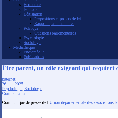
Économie
Éducation
Législation
Propositions et projets de loi
Rapports parlementaires
Politique
Questions parlementaires
Psychologie
Sociologie
Médiathèque
Photothèque
Publications
Être parent, un rôle exigeant qui requiert 
paternet
26 juin 2025
Psychologie
,
Sociologie
Commentaires
Communiqué de presse de l’
Union départementale des associations fam