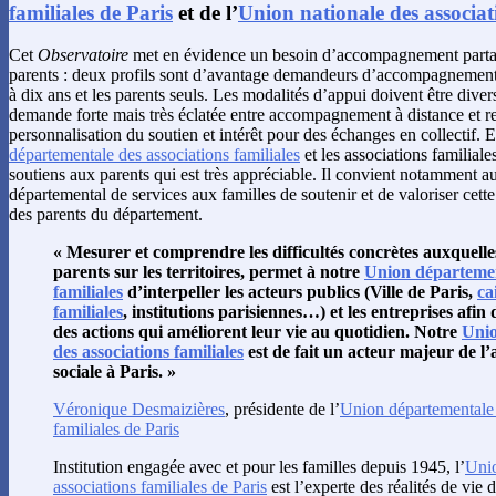
familiales de Paris
et de l’
Union nationale des associat
Cet
Observatoire
met en évidence un besoin d’accompagnement parta
parents : deux profils sont d’avantage demandeurs d’accompagnement, 
à dix ans et les parents seuls. Les modalités d’appui doivent être diver
demande forte mais très éclatée entre accompagnement à distance et r
personnalisation du soutien et intérêt pour des échanges en collectif. 
départementale des associations familiales
et les associations familiale
soutiens aux parents qui est très appréciable. Il convient notamment 
départemental de services aux familles de soutenir et de valoriser cette
des parents du département.
« Mesurer et comprendre les difficultés concrètes auxquelles
parents sur les territoires, permet à notre
Union départemen
familiales
d’interpeller les acteurs publics (Ville de Paris,
ca
familiales
, institutions parisiennes…) et les entreprises afi
des actions qui améliorent leur vie au quotidien. Notre
Unio
des associations familiales
est de fait un acteur majeur de l’a
sociale à Paris. »
Véronique Desmaizières
, présidente de l’
Union départementale 
familiales de Paris
Institution engagée avec et pour les familles depuis 1945, l’
Unio
associations familiales de Paris
est l’experte des réalités de vie