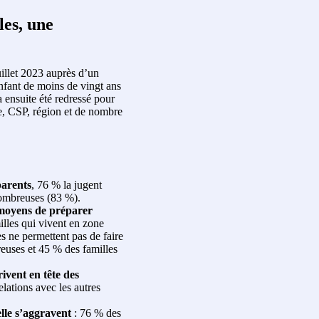
les, une
illet 2023 auprès d’un
enfant de moins de vingt ans
a ensuite été redressé pour
âge, CSP, région et de nombre
parents
, 76 % la jugent
nombreuses (83 %).
 moyens de préparer
illes qui vivent en zone
es ne permettent pas de faire
reuses et 45 % des familles
rivent en tête des
elations avec les autres
elle s’aggravent
: 76 % des