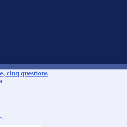
e, cinq questions
s
es