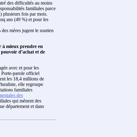
ntré des difficultés au moins
sponsabilités familiales parce
) plusieurs fois par mois.
inq ans (49 %) et pour les
 des mères jugent le soutien
er à mieux prendre en
 pouvoir d’achat et de
gagée avec et pour les
 Porte-parole officiel
ent les 18,4 millions de
Pluraliste, elle regroupe
ations familiales
mentales des
iliales qui mènent des
que département et dans