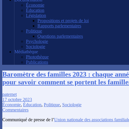
Économie
Éducation
Législation
Propositions et projets de loi
Rapports parlementaires
Politique
Questions parlementaires
Psychologie
Sociologie
Médiathèque
Photothèque
Publications
Baromètre des familles 2023 : chaque anné
pour savoir comment se portent les famille
paternet
17 octobre 2023
Économie
,
Éducation
,
Politique
,
Sociologie
Commentaires
Communiqué de presse de l’
Union nationale des associations familial