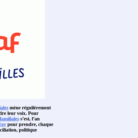
iales
mène régulièrement
dre leur voix. Pour
familiales
s’est, l’an
Way
pour prendre, chaque
iliation, politique