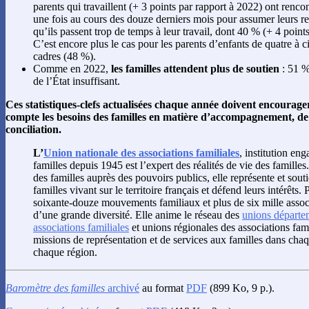
parents qui travaillent (+ 3 points par rapport à 2022) ont renco
une fois au cours des douze derniers mois pour assumer leurs re
qu’ils passent trop de temps à leur travail, dont 40 % (+ 4 points
C’est encore plus le cas pour les parents d’enfants de quatre à c
cadres (48 %).
Comme en 2022,
les familles attendent plus de soutien
: 51 %
de l’État insuffisant.
Ces statistiques-clefs actualisées chaque année doivent encourag
compte les besoins des familles en matière d’accompagnement, de
conciliation.
L’
Union nationale des associations familiales
, institution en
familles depuis 1945 est l’expert des réalités de vie des familles.
des familles auprès des pouvoirs publics, elle représente et souti
familles vivant sur le territoire français et défend leurs intérêts. 
soixante-douze mouvements familiaux et plus de six mille associ
d’une grande diversité. Elle anime le réseau des
unions départe
associations familiales
et unions régionales des associations fam
missions de représentation et de services aux familles dans cha
chaque région.
Baromètre des familles
archivé
au format
PDF
(899 Ko, 9 p.).