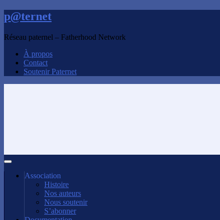
p@ternet
Réseau paternel – Fatherhood Network
À propos
Contact
Soutenir Paternet
Association
Histoire
Nos auteurs
Nous soutenir
S’abonner
Documentation