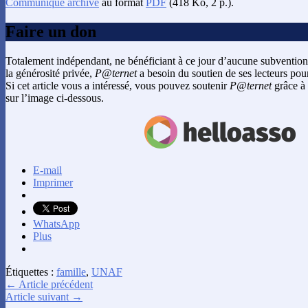
Communiqué archivé
au format
PDF
(418 Ko, 2 p.).
Faire un don
Totalement indépendant, ne bénéficiant à ce jour d’aucune subvention
la générosité privée,
P@ternet
a besoin du soutien de ses lecteurs pour
Si cet article vous a intéressé, vous pouvez soutenir
P@ternet
grâce à 
sur l’image ci-dessous.
E-mail
Imprimer
WhatsApp
Plus
Étiquettes :
famille
,
UNAF
← Article précédent
Article suivant →