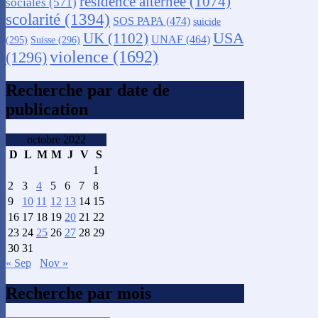
résidence alternée
(1074)
sociales
(571)
scolarité
(1394)
SOS PAPA
(474)
suicide
USA
UK
(1102)
UNAF
(464)
(295)
Suisse
(296)
violence
(1692)
(1296)
Recherche par date de
publication
octobre 2022
D
L
M
M
J
V
S
1
2
3
4
5
6
7
8
9
10
11
12
13
14
15
16
17
18
19
20
21
22
23
24
25
26
27
28
29
30
31
« Sep
Nov »
Recherche par mois