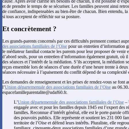
cause. Après avoir clarifié les besoins de chacun, il est possible d’exp
et de prendre le temps de se sécuriser. Les familles peuvent ainsi retro
de confiance, indispensables au bien-être de chacun. Bien entendu, la
si tous acceptent de réfléchir sur sa posture.
Et concrètement ?
Les grands-parents concernés par ces difficultés prennent contact aupr
des associations familiales de l’Oise
pour un entretien d’information gr
le médiateur familial contacte les parents pour leur proposer de venir e
d’abord seuls, pour un entretien d’information également gratuit, où i
des séances et l’intérêt de la médiation. S’ils acceptent, la médiation s
reçus ensemble lors de séances d’une durée d’une heure trente à deu
séances nécessaire à l’apaisement du conflit dépend de sa complexité 
Les demandes de renseignement et les prises de rendez-vous se font au
l’
Union départementale des associations familiales de l’Oise
au 06.30.
espacefamilleparentalite@udaf60.fr.
L’
Union départementale des associations familiales de l’Oise
– 
engagée avec et pour les familles depuis 1945 est l’expert des ré
familles. Reconnue d’intérêt général, elle est le porte-parole off
des pouvoirs publics. Elle représente et soutient les 231 000 fami
territoire de l’Oise et défend leurs intérêts. Pluraliste, elle re
familiaux, cinquante-deux associations familiales d’une grande 