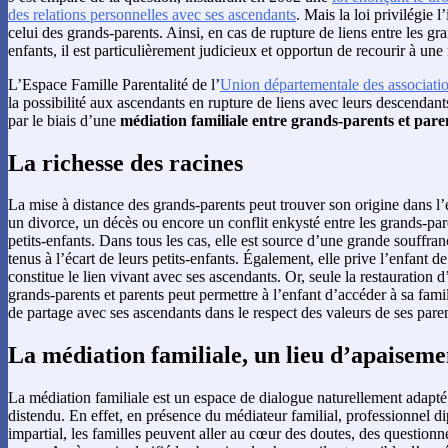
des relations personnelles avec ses ascendants
. Mais la loi privilégie l
celui des grands-parents. Ainsi, en cas de rupture de liens entre les gra
enfants, il est particulièrement judicieux et opportun de recourir à une
L’Espace Famille Parentalité de l’
Union départementale des associatio
la possibilité aux ascendants en rupture de liens avec leurs descendant
par le biais d’une
médiation familiale entre grands-parents et pare
La richesse des racines
La mise à distance des grands-parents peut trouver son origine dans 
un divorce, un décès ou encore un conflit enkysté entre les grands-pare
petits-enfants. Dans tous les cas, elle est source d’une grande souffra
tenus à l’écart de leurs petits-enfants. Également, elle prive l’enfant d
constitue le lien vivant avec ses ascendants. Or, seule la restauration 
grands-parents et parents peut permettre à l’enfant d’accéder à sa fam
de partage avec ses ascendants dans le respect des valeurs de ses paren
La médiation familiale, un lieu d’apaiseme
La médiation familiale est un espace de dialogue naturellement adapté 
distendu. En effet, en présence du médiateur familial, professionnel d
impartial, les familles peuvent aller au cœur des doutes, des question