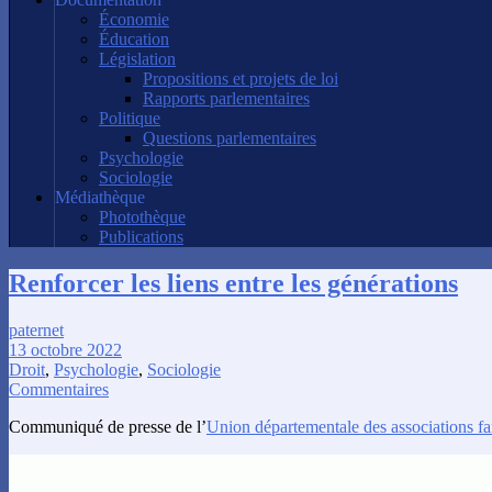
Économie
Éducation
Législation
Propositions et projets de loi
Rapports parlementaires
Politique
Questions parlementaires
Psychologie
Sociologie
Médiathèque
Photothèque
Publications
Renforcer les liens entre les générations
paternet
13 octobre 2022
Droit
,
Psychologie
,
Sociologie
Commentaires
Communiqué de presse de l’
Union départementale des associations fa