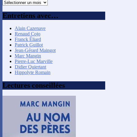
Recherche
par
mois
Entretiens avec…
Alain Cazenave
Renaud Cojo
Franck Éliard
Patrick Guillot
Jean-Gérard Maingot
Marc Mangin
Pierre-Luc Marville
Didier Quiertant
Hippolyte Romain
Lectures conseillées