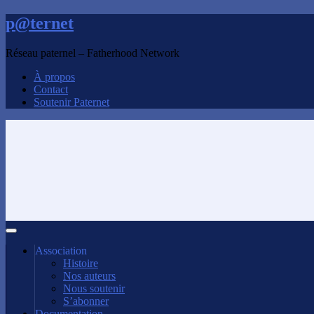
p@ternet
Réseau paternel – Fatherhood Network
À propos
Contact
Soutenir Paternet
Association
Histoire
Nos auteurs
Nous soutenir
S’abonner
Documentation