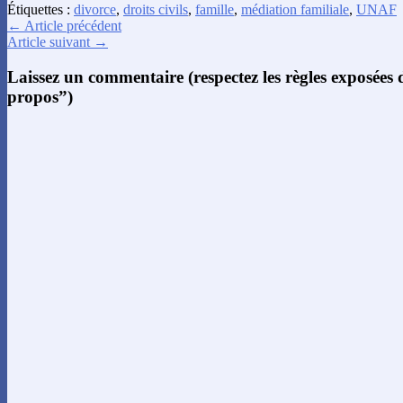
Étiquettes :
divorce
,
droits civils
,
famille
,
médiation familiale
,
UNAF
← Article précédent
Article suivant →
Laissez un commentaire (respectez les règles exposées
propos”)