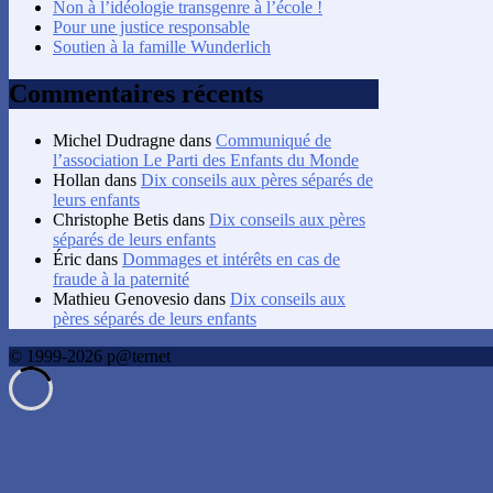
Non à l’idéologie transgenre à l’école !
Pour une justice responsable
Soutien à la famille Wunderlich
Commentaires récents
Michel Dudragne
dans
Communiqué de
l’association Le Parti des Enfants du Monde
Hollan
dans
Dix conseils aux pères séparés de
leurs enfants
Christophe Betis
dans
Dix conseils aux pères
séparés de leurs enfants
Éric
dans
Dommages et intérêts en cas de
fraude à la paternité
Mathieu Genovesio
dans
Dix conseils aux
pères séparés de leurs enfants
© 1999-2026 p@ternet