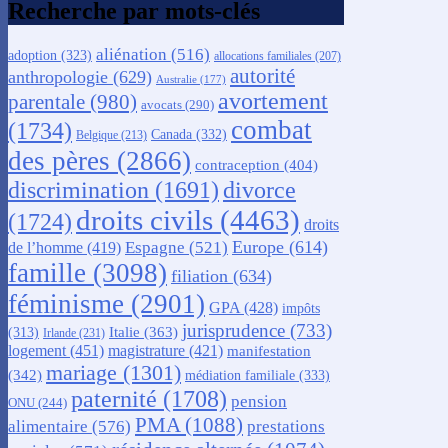
Recherche par mots-clés
aliénation
(516)
adoption
(323)
allocations familiales
(207)
autorité
anthropologie
(629)
Australie
(177)
avortement
parentale
(980)
avocats
(290)
combat
(1734)
Canada
(332)
Belgique
(213)
des pères
(2866)
contraception
(404)
discrimination
(1691)
divorce
droits civils
(4463)
(1724)
droits
Europe
(614)
Espagne
(521)
de l’homme
(419)
famille
(3098)
filiation
(634)
féminisme
(2901)
GPA
(428)
impôts
jurisprudence
(733)
Italie
(363)
(313)
Irlande
(231)
logement
(451)
magistrature
(421)
manifestation
mariage
(1301)
(342)
médiation familiale
(333)
paternité
(1708)
pension
ONU
(244)
PMA
(1088)
alimentaire
(576)
prestations