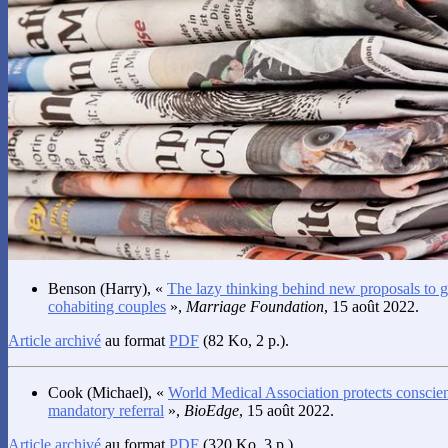
Benson
(Harry), «
The lazy thinking behind new proposals to gi
cohabiting couples
»,
Marriage Foundation
, 15 août 2022.
Article archivé
au format
PDF
(82 Ko, 2 p.).
Cook
(Michael), «
World Medical Association protects conscien
mandatory referral
»,
BioEdge
, 15 août 2022.
Article archivé
au format
PDF
(320 Ko, 3 p.).