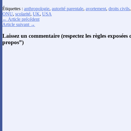
Étiquettes :
anthropologie
,
autorité parentale
,
avortement
,
droits civils
ONU
,
scolarité
,
UK
,
USA
← Article précédent
Article suivant →
Laissez un commentaire (respectez les règles exposées
propos”)