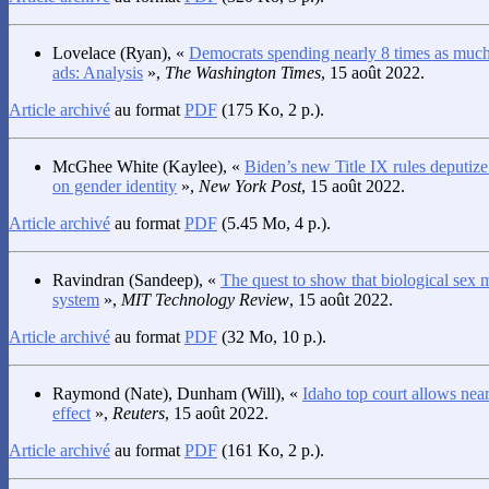
Lovelace
(Ryan), «
Democrats spending nearly 8 times as much
ads: Analysis
»,
The Washington Times
, 15 août 2022.
Article archivé
au format
PDF
(175 Ko, 2 p.).
McGhee White
(Kaylee), «
Biden’s new Title IX rules deputize
on gender identity
»,
New York Post
, 15 août 2022.
Article archivé
au format
PDF
(5.45 Mo, 4 p.).
Ravindran
(Sandeep), «
The quest to show that biological sex 
system
»,
MIT Technology Review
, 15 août 2022.
Article archivé
au format
PDF
(32 Mo, 10 p.).
Raymond
(Nate),
Dunham
(Will), «
Idaho top court allows near
effect
»,
Reuters
, 15 août 2022.
Article archivé
au format
PDF
(161 Ko, 2 p.).