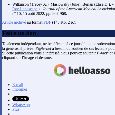
Wilkinson
(Tracey A.),
Maslowsky
(Julie),
Berlan
(Elise D.), «
Roe Landscape
»,
Journal of the American Medical Association
nº 10, 15 août 2022, pp. 967-968.
Article archivé
au format
PDF
(148 Ko, 2 p.).
Faire un don
Totalement indépendant, ne bénéficiant à ce jour d’aucune subvention
la générosité privée,
P@ternet
a besoin du soutien de ses lecteurs pour
Si cette publication vous a intéressé, vous pouvez soutenir
P@ternet
g
cliquant sur l’image ci-dessous.
E-mail
Imprimer
WhatsApp
Plus