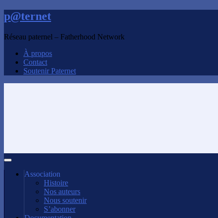
p@ternet
Réseau paternel – Fatherhood Network
À propos
Contact
Soutenir Paternet
Association
Histoire
Nos auteurs
Nous soutenir
S’abonner
Documentation