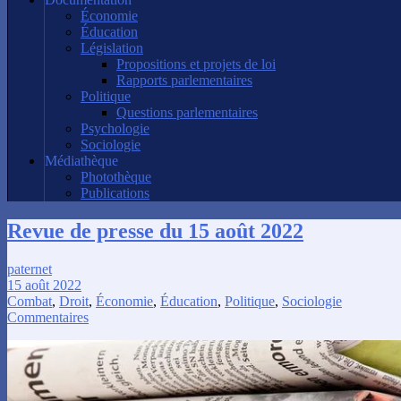
Économie
Éducation
Législation
Propositions et projets de loi
Rapports parlementaires
Politique
Questions parlementaires
Psychologie
Sociologie
Médiathèque
Photothèque
Publications
Revue de presse du 15 août 2022
paternet
15 août 2022
Combat
,
Droit
,
Économie
,
Éducation
,
Politique
,
Sociologie
Commentaires