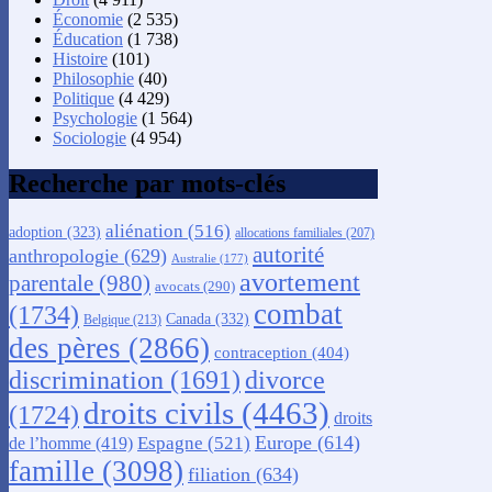
Économie
(2 535)
Éducation
(1 738)
Histoire
(101)
Philosophie
(40)
Politique
(4 429)
Psychologie
(1 564)
Sociologie
(4 954)
Recherche par mots-clés
aliénation
(516)
adoption
(323)
allocations familiales
(207)
autorité
anthropologie
(629)
Australie
(177)
avortement
parentale
(980)
avocats
(290)
combat
(1734)
Canada
(332)
Belgique
(213)
des pères
(2866)
contraception
(404)
discrimination
(1691)
divorce
droits civils
(4463)
(1724)
droits
Europe
(614)
Espagne
(521)
de l’homme
(419)
famille
(3098)
filiation
(634)