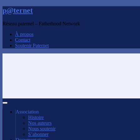
p@ternet
Réseau paternel – Fatherhood Network
À propos
Contact
Soutenir Paternet
Association
Histoire
Nos auteurs
Nous soutenir
S’abonner
Documentation