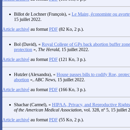
Billot de Lochner
(François), «
Le Maire, économiste ou avorte
15 juillet 2022.
Article archivé
au format
PDF
(82 Ko, 2 p.).
Bol
(David), «
Royal College of GPs back abortion buffer zone 
protection
»,
The Herald
, 15 juillet 2022.
Article archivé
au format
PDF
(121 Ko, 3 p.).
Hutzler
(Alexandra), «
House passes bills to codify Roe, protect 
abortion
»,
ABC News
, 15 juillet 2022.
Article archivé
au format
PDF
(166 Ko, 3 p.).
Shachar
(Carmel), «
HIPAA, Privacy, and Reproductive Rights 
of the American Medical Association
, vol. 328, nº 5, 15 juille
Article archivé
au format
PDF
(55 Ko, 2 p.).