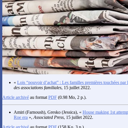
«
Lois “pouvoir d’achat” : Les familles premières touchées par l
des associations familiales
, 15 juillet 2022.
Article archivé
au format
PDF
(0.98 Mo, 2 p.).
Amiri
(Farnoush),
Gresko
(Jessica), «
House making 1st attempt 
Roe era
»,
Associated Press
, 15 juillet 2022.
Article archivé
au format
PDF
(158 Ko, 3 p.).