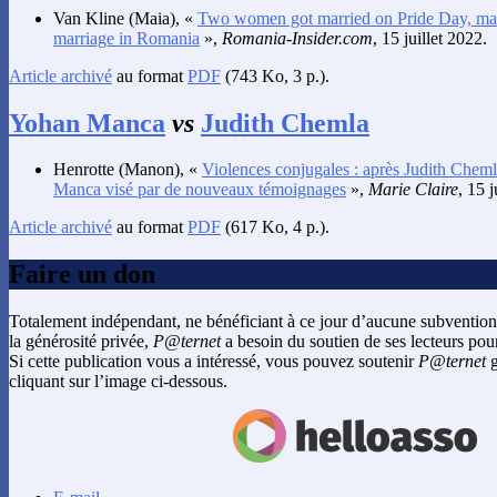
Van Kline
(Maia), «
Two women got married on Pride Day, mark
marriage in Romania
»,
Romania-Insider.com
, 15 juillet 2022.
Article archivé
au format
PDF
(743 Ko, 3 p.).
Yohan Manca
vs
Judith Chemla
Henrotte
(Manon), «
Violences conjugales : après Judith Chemla
Manca visé par de nouveaux témoignages
»,
Marie Claire
, 15 j
Article archivé
au format
PDF
(617 Ko, 4 p.).
Faire un don
Totalement indépendant, ne bénéficiant à ce jour d’aucune subvention
la générosité privée,
P@ternet
a besoin du soutien de ses lecteurs pour
Si cette publication vous a intéressé, vous pouvez soutenir
P@ternet
g
cliquant sur l’image ci-dessous.