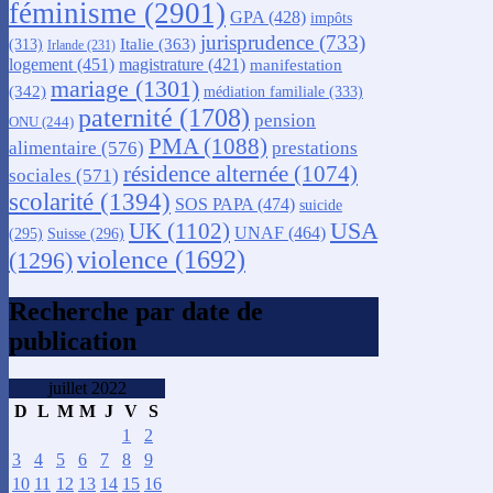
féminisme
(2901)
GPA
(428)
impôts
jurisprudence
(733)
Italie
(363)
(313)
Irlande
(231)
logement
(451)
magistrature
(421)
manifestation
mariage
(1301)
(342)
médiation familiale
(333)
paternité
(1708)
pension
ONU
(244)
PMA
(1088)
alimentaire
(576)
prestations
résidence alternée
(1074)
sociales
(571)
scolarité
(1394)
SOS PAPA
(474)
suicide
USA
UK
(1102)
UNAF
(464)
(295)
Suisse
(296)
violence
(1692)
(1296)
Recherche par date de
publication
juillet 2022
D
L
M
M
J
V
S
1
2
3
4
5
6
7
8
9
10
11
12
13
14
15
16