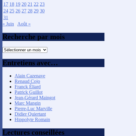
17
18
19
20
21
22
23
24
25
26
27
28
29
30
31
« Juin
Août »
Recherche par mois
Recherche
par
mois
Entretiens avec…
Alain Cazenave
Renaud Cojo
Franck Éliard
Patrick Guillot
Jean-Gérard Maingot
Marc Mangin
Pierre-Luc Marville
Didier Quiertant
Hippolyte Romain
Lectures conseillées