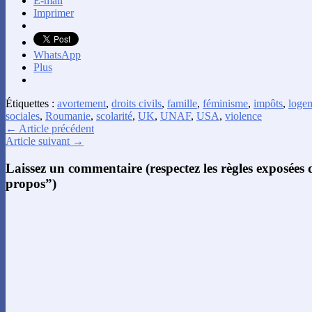
E-mail
Imprimer
WhatsApp
Plus
Étiquettes :
avortement
,
droits civils
,
famille
,
féminisme
,
impôts
,
loge
sociales
,
Roumanie
,
scolarité
,
UK
,
UNAF
,
USA
,
violence
← Article précédent
Article suivant →
Laissez un commentaire (respectez les règles exposées
propos”)