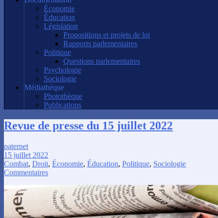
Économie
Éducation
Législation
Propositions et projets de loi
Rapports parlementaires
Politique
Questions parlementaires
Psychologie
Sociologie
Médiathèque
Photothèque
Publications
Revue de presse du 15 juillet 2022
paternet
15 juillet 2022
Combat
,
Droit
,
Économie
,
Éducation
,
Politique
,
Sociologie
Commentaires