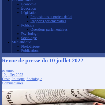
Économie
Éducation
Législation
Propositions et projets de loi
Rapports parlementaires
Politique
Questions parlementaires
Psychologie
Sociologie
Médiathèque
Photothèque
Publications
Revue de presse du 10 juillet 2022
paternet
10 juillet 2022
Droit
,
Politique
,
Sociologie
Commentaires