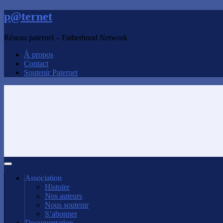
p@ternet
Réseau paternel – Fatherhood Network
À propos
Contact
Soutenir Paternet
Association
Histoire
Nos auteurs
Nous soutenir
S’abonner
Documentation