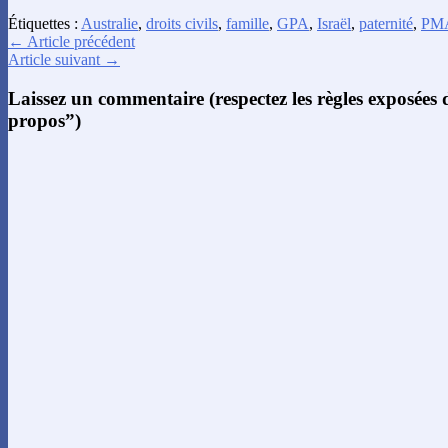
Étiquettes :
Australie
,
droits civils
,
famille
,
GPA
,
Israël
,
paternité
,
PM
← Article précédent
Article suivant →
Laissez un commentaire (respectez les règles exposées
propos”)