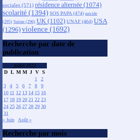
résidence alternée
(1074)
sociales
(571)
scolarité
(1394)
SOS PAPA
(474)
suicide
USA
UK
(1102)
UNAF
(464)
(295)
Suisse
(296)
violence
(1692)
(1296)
Recherche par date de
publication
juillet 2022
D
L
M
M
J
V
S
1
2
3
4
5
6
7
8
9
10
11
12
13
14
15
16
17
18
19
20
21
22
23
24
25
26
27
28
29
30
31
« Juin
Août »
Recherche par mois