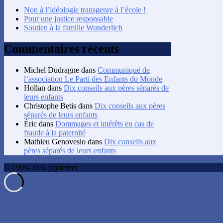
Non à l’idéologie transgenre à l’école !
Pour une justice responsable
Soutien à la famille Wunderlich
Commentaires récents
Michel Dudragne
dans
Communiqué de
l’association Le Parti des Enfants du Monde
Hollan
dans
Dix conseils aux pères séparés de
leurs enfants
Christophe Betis
dans
Dix conseils aux pères
séparés de leurs enfants
Éric
dans
Dommages et intérêts en cas de
fraude à la paternité
Mathieu Genovesio
dans
Dix conseils aux
pères séparés de leurs enfants
© 1999-2026 p@ternet