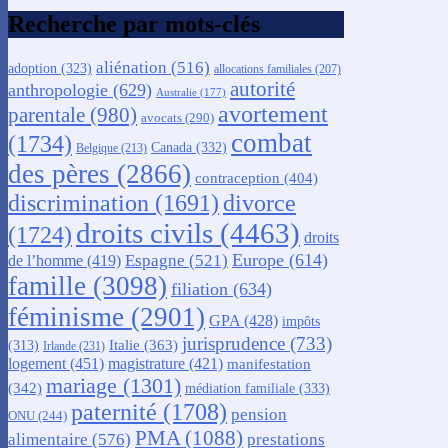
Recherche par mots-clés
aliénation
(516)
adoption
(323)
allocations familiales
(207)
autorité
anthropologie
(629)
Australie
(177)
avortement
parentale
(980)
avocats
(290)
combat
(1734)
Canada
(332)
Belgique
(213)
des pères
(2866)
contraception
(404)
discrimination
(1691)
divorce
droits civils
(4463)
(1724)
droits
Europe
(614)
Espagne
(521)
de l’homme
(419)
famille
(3098)
filiation
(634)
féminisme
(2901)
GPA
(428)
impôts
jurisprudence
(733)
Italie
(363)
(313)
Irlande
(231)
logement
(451)
magistrature
(421)
manifestation
mariage
(1301)
(342)
médiation familiale
(333)
paternité
(1708)
pension
ONU
(244)
PMA
(1088)
alimentaire
(576)
prestations