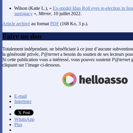
Wilson
(Katie L.), «
Ex-model Idan Roll eyes re-election in Isra
surrogacy
»,
Mirror
, 10 juillet 2022.
Article archivé
au format
PDF
(168 Ko, 3 p.).
Faire un don
Totalement indépendant, ne bénéficiant à ce jour d’aucune subvention
la générosité privée,
P@ternet
a besoin du soutien de ses lecteurs pour
Si cette publication vous a intéressé, vous pouvez soutenir
P@ternet
g
cliquant sur l’image ci-dessous.
E-mail
Imprimer
WhatsApp
Plus