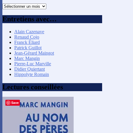
Recherche
par
mois
Entretiens avec…
Alain Cazenave
Renaud Cojo
Franck Éliard
Patrick Guillot
Jean-Gérard Maingot
Marc Mangin
Pierre-Luc Marville
Didier Quiertant
Hippolyte Romain
Lectures conseillées
Save