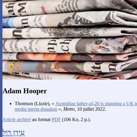
Adam Hooper
Thomson
(Lizzie), «
Australian father-of-20 is planning a UK t
media sperm donation
»,
Metro
, 10 juillet 2022.
Article archivé
au format
PDF
(106 Ko, 2 p.).
עִידָן רוֹל