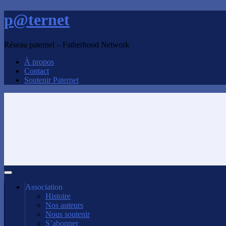
p@ternet
Réseau paternel – Fatherhood Network
À propos
Contact
Soutenir Paternet
Association
Histoire
Nos auteurs
Nous soutenir
S’abonner