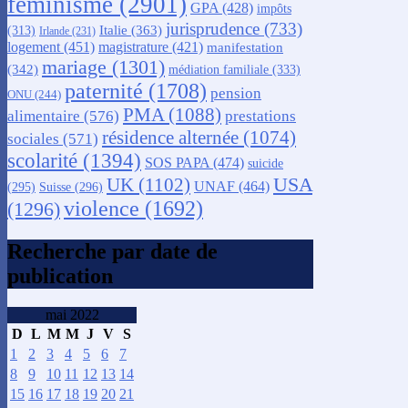
féminisme
(2901)
GPA
(428)
impôts
jurisprudence
(733)
Italie
(363)
(313)
Irlande
(231)
logement
(451)
magistrature
(421)
manifestation
mariage
(1301)
(342)
médiation familiale
(333)
paternité
(1708)
pension
ONU
(244)
PMA
(1088)
alimentaire
(576)
prestations
résidence alternée
(1074)
sociales
(571)
scolarité
(1394)
SOS PAPA
(474)
suicide
USA
UK
(1102)
UNAF
(464)
(295)
Suisse
(296)
violence
(1692)
(1296)
Recherche par date de
publication
mai 2022
D
L
M
M
J
V
S
1
2
3
4
5
6
7
8
9
10
11
12
13
14
15
16
17
18
19
20
21