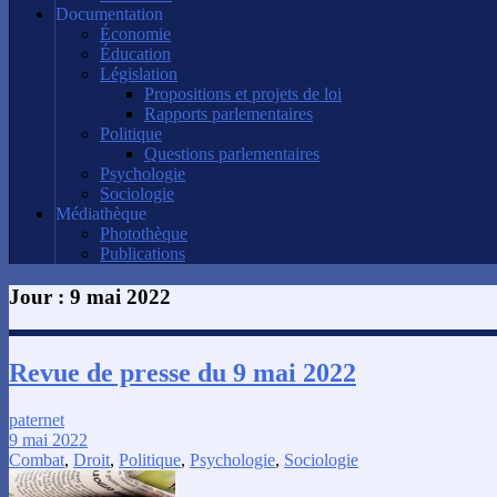
Documentation
Économie
Éducation
Législation
Propositions et projets de loi
Rapports parlementaires
Politique
Questions parlementaires
Psychologie
Sociologie
Médiathèque
Photothèque
Publications
Jour :
9 mai 2022
Revue de presse du 9 mai 2022
paternet
9 mai 2022
Combat
,
Droit
,
Politique
,
Psychologie
,
Sociologie