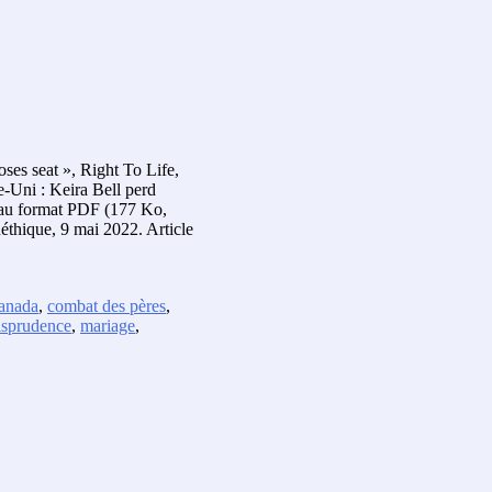
ses seat », Right To Life,
-Uni : Keira Bell perd
é au format PDF (177 Ko,
thique, 9 mai 2022. Article
anada
,
combat des pères
,
isprudence
,
mariage
,