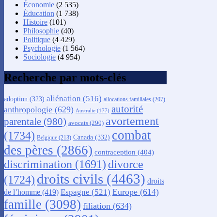
Économie
(2 535)
Éducation
(1 738)
Histoire
(101)
Philosophie
(40)
Politique
(4 429)
Psychologie
(1 564)
Sociologie
(4 954)
Recherche par mots-clés
aliénation
(516)
adoption
(323)
allocations familiales
(207)
autorité
anthropologie
(629)
Australie
(177)
avortement
parentale
(980)
avocats
(290)
combat
(1734)
Canada
(332)
Belgique
(213)
des pères
(2866)
contraception
(404)
discrimination
(1691)
divorce
droits civils
(4463)
(1724)
droits
Europe
(614)
Espagne
(521)
de l’homme
(419)
famille
(3098)
filiation
(634)