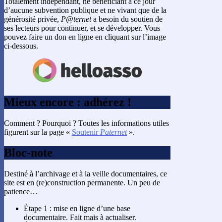
Totalement indépendant, ne bénéficiant à ce jour
d’aucune subvention publique et ne vivant que de la
générosité privée,
P@ternet
a besoin du soutien de
ses lecteurs pour continuer, et se développer. Vous
pouvez faire un don en ligne en cliquant sur l’image
ci-dessous.
Mieux encore : adhérez !
Comment ? Pourquoi ? Toutes les informations utiles
figurent sur la page «
Soutenir
Paternet
».
Bloc-note
Destiné à l’archivage et à la veille documentaires, ce
site est en (re)construction permanente. Un peu de
patience…
Étape 1 : mise en ligne d’une base
documentaire. Fait mais à actualiser.