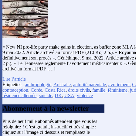
« New NI pro-life party make gains in election, as buffer zone MLA lo
9 mai 2022. Article archivé au format PDF (210 Ko, 2 p.). « Royaume
définitivement son procès », Gènéthique, 9 mai 2022. Article archiv
2 p.). « Le Tennessee règlemente l’avortement médicamenteux », Gèné
archivé au format PDF […]
Lire l’article
Étiquettes :
anthropologie
,
Australie
,
autorité parentale
,
avortement
,
C
contraception
,
Corée
,
Costa Rica
,
droits civils
,
famille
,
féminisme
,
jur
résidence alternée
,
suicide
,
UK
,
USA
,
violence
Abonnement à la newsletter
Plus de neuf mille abonnés attendent que vous les
rejoigniez ! C’est gratuit, instructif et très simple :
cliquez sur l’image ci-dessous et remplissez le