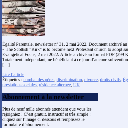
Égalité Parentale, newsletter nº 31, 2 mai 2022. Document archivé au
« The Scottish “Kirk” is to become next Protestant church to adopt s
Evangelical Focus, 2 mai 2022. Article archivé au format PDF (299 Ko
Totalement indépendant, ne bénéficiant à ce jour d’aucune subvention
[…]
Lire l’article
Étiquettes :
combat des pères
,
discrimination
,
divorce
,
droits civils
,
Ég
prestations sociales
,
résidence alternée
,
UK
Abonnement à la newsletter
Plus de neuf mille abonnés attendent que vous les
rejoigniez ! C’est gratuit, instructif et très simple :
cliquez sur l’image ci-dessous et remplissez le
formulaire d’abonnement.