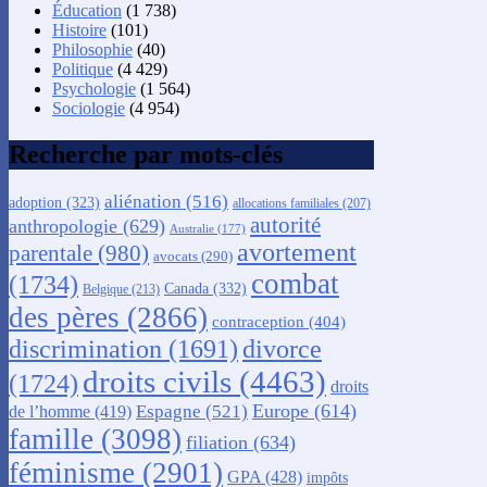
Éducation
(1 738)
Histoire
(101)
Philosophie
(40)
Politique
(4 429)
Psychologie
(1 564)
Sociologie
(4 954)
Recherche par mots-clés
aliénation
(516)
adoption
(323)
allocations familiales
(207)
autorité
anthropologie
(629)
Australie
(177)
avortement
parentale
(980)
avocats
(290)
combat
(1734)
Canada
(332)
Belgique
(213)
des pères
(2866)
contraception
(404)
discrimination
(1691)
divorce
droits civils
(4463)
(1724)
droits
Europe
(614)
Espagne
(521)
de l’homme
(419)
famille
(3098)
filiation
(634)
féminisme
(2901)
GPA
(428)
impôts