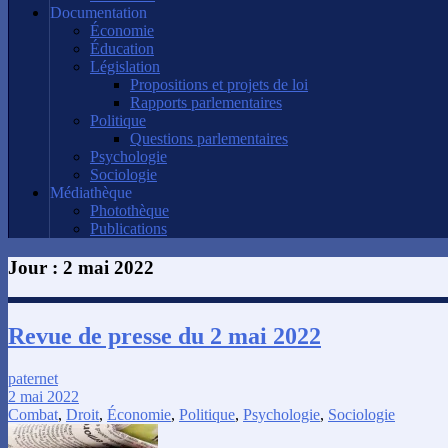
Documentation
Économie
Éducation
Législation
Propositions et projets de loi
Rapports parlementaires
Politique
Questions parlementaires
Psychologie
Sociologie
Médiathèque
Photothèque
Publications
Jour :
2 mai 2022
Revue de presse du 2 mai 2022
paternet
2 mai 2022
Combat
,
Droit
,
Économie
,
Politique
,
Psychologie
,
Sociologie