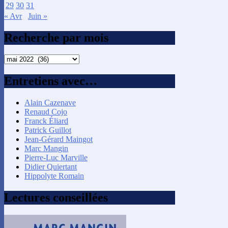
29
30
31
« Avr
Juin »
Recherche par mois
Recherche
par
mois
Entretiens avec…
Alain Cazenave
Renaud Cojo
Franck Éliard
Patrick Guillot
Jean-Gérard Maingot
Marc Mangin
Pierre-Luc Marville
Didier Quiertant
Hippolyte Romain
Lectures conseillées