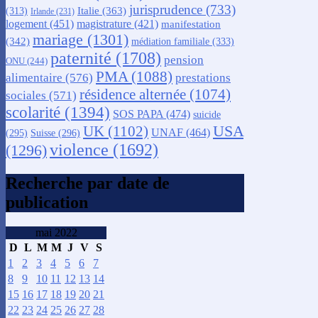
jurisprudence
(733)
Italie
(363)
(313)
Irlande
(231)
logement
(451)
magistrature
(421)
manifestation
mariage
(1301)
(342)
médiation familiale
(333)
paternité
(1708)
pension
ONU
(244)
PMA
(1088)
alimentaire
(576)
prestations
résidence alternée
(1074)
sociales
(571)
scolarité
(1394)
SOS PAPA
(474)
suicide
USA
UK
(1102)
UNAF
(464)
(295)
Suisse
(296)
violence
(1692)
(1296)
Recherche par date de
publication
mai 2022
D
L
M
M
J
V
S
1
2
3
4
5
6
7
8
9
10
11
12
13
14
15
16
17
18
19
20
21
22
23
24
25
26
27
28