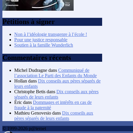
Pétitions à signer
Non à l’idéologie transgenre à l’école !
Pour une justice responsable
Soutien à la famille Wunderlich
Commentaires récents
Michel Dudragne
dans
Communiqué de
l’association Le Parti des Enfants du Monde
Hollan
dans
Dix conseils aux pères séparés de
leurs enfants
Christophe Betis
dans
Dix conseils aux pères
séparés de leurs enfants
Éric
dans
Dommages et intérêts en cas de
fraude à la paternité
Mathieu Genovesio
dans
Dix conseils aux
pères séparés de leurs enfants
© 1999-2026 p@ternet