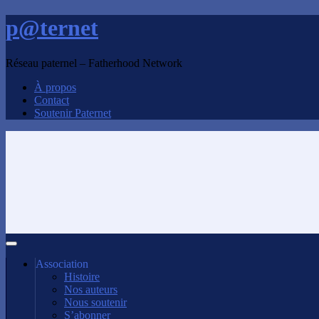
p@ternet
Réseau paternel – Fatherhood Network
À propos
Contact
Soutenir Paternet
Association
Histoire
Nos auteurs
Nous soutenir
S’abonner