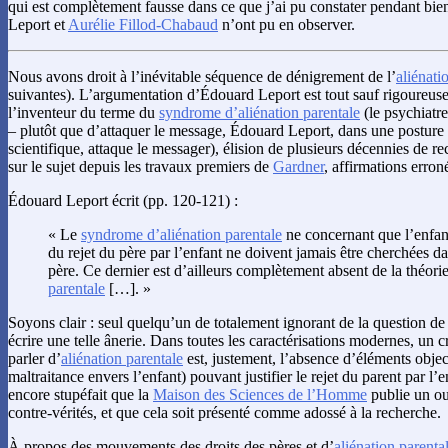
qui est complètement fausse dans ce que j’ai pu constater pendant bi
Leport et
Aurélie Fillod-Chabaud
n’ont pu en observer.
Nous avons droit à l’inévitable séquence de dénigrement de l’
aliénati
suivantes). L’argumentation d’Édouard Leport est tout sauf rigoureuse 
l’inventeur du terme du
syndrome d’aliénation parentale
(le psychiatr
– plutôt que d’attaquer le message, Édouard Leport, dans une posture t
scientifique, attaque le messager), élision de plusieurs décennies de rec
sur le sujet depuis les travaux premiers de
Gardner
, affirmations erron
Édouard Leport écrit (pp. 120-121) :
« Le
syndrome d’aliénation parentale
ne concernant que l’enfant
du rejet du père par l’enfant ne doivent jamais être cherchées 
père. Ce dernier est d’ailleurs complètement absent de la théorie
parentale
[…]. »
Soyons clair : seul quelqu’un de totalement ignorant de la question de 
écrire une telle ânerie. Dans toutes les caractérisations modernes, un 
parler d’
aliénation parentale
est, justement, l’absence d’éléments obje
maltraitance envers l’enfant) pouvant justifier le rejet du parent par l’e
encore stupéfait que la
Maison des Sciences de l’Homme
publie un ou
contre-vérités, et que cela soit présenté comme adossé à la recherche.
À propos des mouvements des droits des pères et d’
aliénation parenta