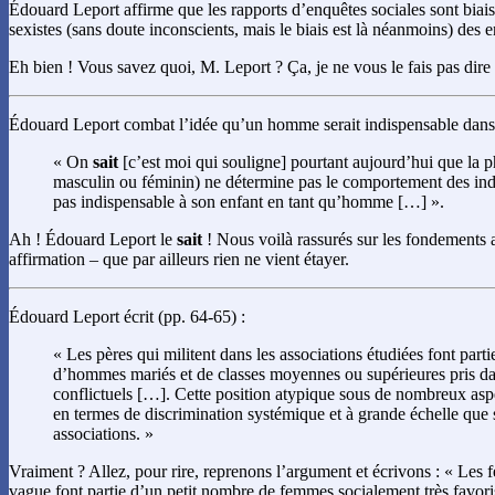
Édouard Leport affirme que les rapports d’enquêtes sociales sont biai
sexistes (sans doute inconscients, mais le biais est là néanmoins) des 
Eh bien ! Vous savez quoi, M. Leport ? Ça, je ne vous le fais pas dire 
Édouard Leport combat l’idée qu’un homme serait indispensable dans u
« On
sait
[c’est moi qui souligne] pourtant aujourd’hui que la p
masculin ou féminin) ne détermine pas le comportement des ind
pas indispensable à son enfant en tant qu’homme […] ».
Ah ! Édouard Leport le
sait
! Nous voilà rassurés sur les fondements 
affirmation – que par ailleurs rien ne vient étayer.
Édouard Leport écrit (pp. 64-65) :
« Les pères qui militent dans les associations étudiées font part
d’hommes mariés et de classes moyennes ou supérieures pris da
conflictuels […]. Cette position atypique sous de nombreux aspe
en termes de discrimination systémique et à grande échelle que 
associations. »
Vraiment ? Allez, pour rire, reprenons l’argument et écrivons : « Les 
vague font partie d’un petit nombre de femmes socialement très favoris