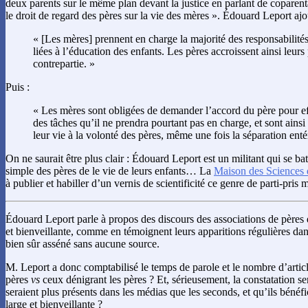
deux parents sur le même plan devant la justice en parlant de coparent
le droit de regard des pères sur la vie des mères ». Édouard Leport ajo
« [Les mères] prennent en charge la majorité des responsabilités
liées à l’éducation des enfants. Les pères accroissent ainsi leurs
contrepartie. »
Puis :
« Les mères sont obligées de demander l’accord du père pour ef
des tâches qu’il ne prendra pourtant pas en charge, et sont ainsi
leur vie à la volonté des pères, même une fois la séparation enté
On ne saurait être plus clair : Édouard Leport est un militant qui se bat
simple des pères de le vie de leurs enfants… La
Maison des Sciences
à publier et habiller d’un vernis de scientificité ce genre de parti-pris
Édouard Leport parle à propos des discours des associations de pères 
et bienveillante, comme en témoignent leurs apparitions régulières dan
bien sûr asséné sans aucune source.
M. Leport a donc comptabilisé le temps de parole et le nombre d’articl
pères
vs
ceux dénigrant les pères ? Et, sérieusement, la constatation se
seraient plus présents dans les médias que les seconds, et qu’ils bénéf
large et bienveillante ?