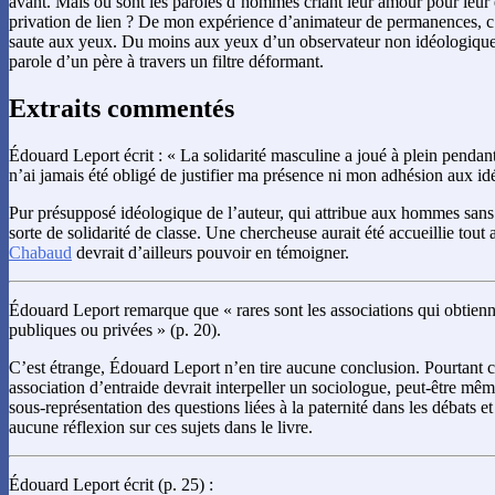
avant. Mais où sont les paroles d’hommes criant leur amour pour leur e
privation de lien ? De mon expérience d’animateur de permanences, c’
saute aux yeux. Du moins aux yeux d’un observateur non idéologiquem
parole d’un père à travers un filtre déformant.
Extraits commentés
Édouard Leport écrit : « La solidarité masculine a joué à plein pendant
n’ai jamais été obligé de justifier ma présence ni mon adhésion aux i
Pur présupposé idéologique de l’auteur, qui attribue aux hommes sans 
sorte de solidarité de classe. Une chercheuse aurait été accueillie tout 
Chabaud
devrait d’ailleurs pouvoir en témoigner.
Édouard Leport remarque que « rares sont les associations qui obtien
publiques ou privées » (p. 20).
C’est étrange, Édouard Leport n’en tire aucune conclusion. Pourtant c
association d’entraide devrait interpeller un sociologue, peut-être mêm
sous-représentation des questions liées à la paternité dans les débats e
aucune réflexion sur ces sujets dans le livre.
Édouard Leport écrit (p. 25) :