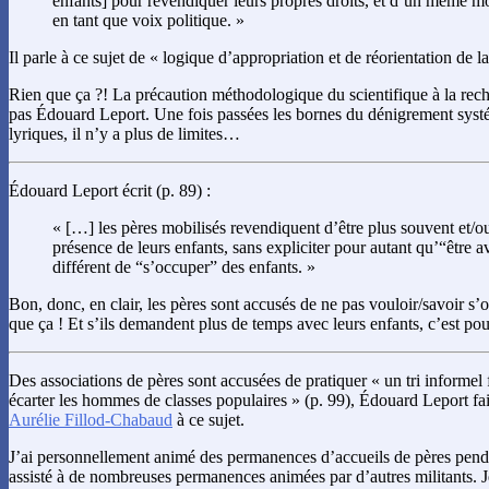
enfants] pour revendiquer leurs propres droits, et d’un même m
en tant que voix politique. »
Il parle à ce sujet de « logique d’appropriation et de réorientation de l
Rien que ça ?! La précaution méthodologique du scientifique à la reche
pas Édouard Leport. Une fois passées les bornes du dénigrement syst
lyriques, il n’y a plus de limites…
Édouard Leport écrit (p. 89) :
« […] les pères mobilisés revendiquent d’être plus souvent et/
présence de leurs enfants, sans expliciter pour autant qu’“être av
différent de “s’occuper” des enfants. »
Bon, donc, en clair, les pères sont accusés de ne pas vouloir/savoir s’
que ça ! Et s’ils demandent plus de temps avec leurs enfants, c’est pour 
Des associations de pères sont accusées de pratiquer « un tri informel fa
écarter les hommes de classes populaires » (p. 99), Édouard Leport fai
Aurélie Fillod-Chabaud
à ce sujet.
J’ai personnellement animé des permanences d’accueils de pères pendan
assisté à de nombreuses permanences animées par d’autres militants. Je