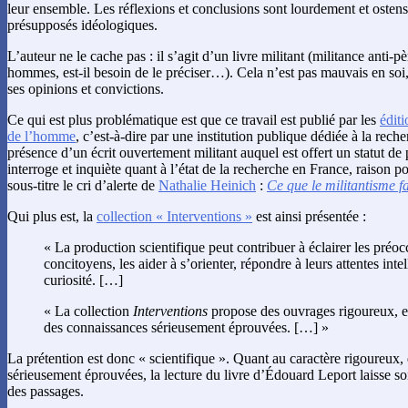
leur ensemble. Les réflexions et conclusions sont lourdement et ostens
présupposés idéologiques.
L’auteur ne le cache pas : il s’agit d’un livre militant (militance anti-p
hommes, est-il besoin de le préciser…). Cela n’est pas mauvais en soi,
ses opinions et convictions.
Ce qui est plus problématique est que ce travail est publié par les
édit
de l’homme
, c’est-à-dire par une institution publique dédiée à la re
présence d’un écrit ouvertement militant auquel est offert un statut de 
interroge et inquiète quant à l’état de la recherche en France, raison po
sous-titre le cri d’alerte de
Nathalie Heinich
:
Ce que le militantisme fa
Qui plus est, la
collection « Interventions »
est ainsi présentée :
« La production scientifique peut contribuer à éclairer les préo
concitoyens, les aider à s’orienter, répondre à leurs attentes intel
curiosité. […]
« La collection
Interventions
propose des ouvrages rigoureux, e
des connaissances sérieusement éprouvées. […] »
La prétention est donc « scientifique ». Quant au caractère rigoureux
sérieusement éprouvées, la lecture du livre d’Édouard Leport laisse so
des passages.