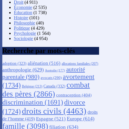
Droit
(4 911)
Économie
(2 535)
Éducation
(1 738)
Histoire
(101)
Philosophie
(40)
Politique
(4 429)
Psychologie
(1 564)
Sociologie
(4 954)
Recherche par mots-clés
aliénation
(516)
adoption
(323)
allocations familiales
(207)
autorité
anthropologie
(629)
Australie
(177)
avortement
parentale
(980)
avocats
(290)
combat
(1734)
Canada
(332)
Belgique
(213)
des pères
(2866)
contraception
(404)
discrimination
(1691)
divorce
droits civils
(4463)
(1724)
droits
Europe
(614)
Espagne
(521)
de l’homme
(419)
famille
(3098)
filiation
(634)