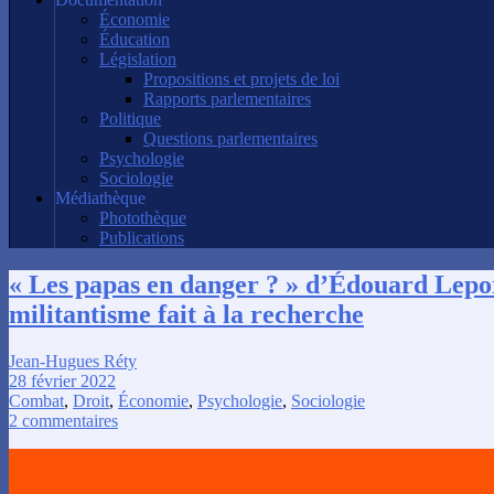
Économie
Éducation
Législation
Propositions et projets de loi
Rapports parlementaires
Politique
Questions parlementaires
Psychologie
Sociologie
Médiathèque
Photothèque
Publications
« Les papas en danger ? » d’Édouard Lepor
militantisme fait à la recherche
Jean-Hugues Réty
28 février 2022
Combat
,
Droit
,
Économie
,
Psychologie
,
Sociologie
2 commentaires