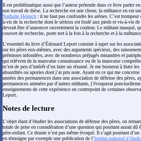
Il est problématique aussi que l’auteur prétende dans ce livre parler en
son travail de thèse. La recherche est une chose, la militance en est u
Nathalie Heinich
: il ne faut pas confondre les arènes. C’est trompeur e
à-vis de la recherche dont le sérieux est foulé aux pieds et vis-à-vis d
devrait être d’annoncer ouvertement la couleur. Le militant masqué, qu
couvert de recherche, porte tort à la fois à la recherche et à la militanc
L’essentiel du livre d’Édouard Leport consiste à taper sur les associat
sur les pères eux-mêmes, avec des arguments spécieux, des raisonnem
prémisses infondées, avec de nombreux préjugés misandres et patriph
qui relèvent de la mauvaise connaissance ou de la mauvaise compréhen
m’est de peu d’intérêt d’en faire un résumé. Je me bornerai à lister les 
absurdités ou apories dont j’ai pris note. Ayant en ce qui me concern
années des permanences dans une association de défense des pères, a
permanences animées par d’autres militants, j’évoquerai ponctuellem
enseignements de cette expérience en contrepoint de certaines observ
Leport.
Notes de lecture
L’objet étant d’étudier les associations de défense des pères, on rema
totale de prise en considération d’une question qui pourtant aurait dû êt
père-enfant. Ce drame n’est pas même évoqué. Il s’agit pourtant d’
en témoigne par exemple une publication de l’
Institut national d’étu