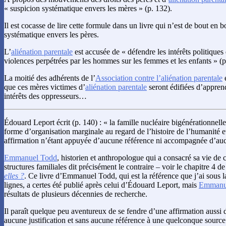
« suspicion systématique envers les mères » (p. 132).
Il est cocasse de lire cette formule dans un livre qui n’est de bout en 
systématique envers les pères.
L’
aliénation parentale
est accusée de « défendre les intérêts politiques
violences perpétrées par les hommes sur les femmes et les enfants » (p
La moitié des adhérents de l’
Association contre l’aliénation parentale
é
que ces mères victimes d’
aliénation parentale
seront édifiées d’apprend
intérêts des oppresseurs…
Édouard Leport écrit (p. 140) : « la famille nucléaire bigénérationnelle
forme d’organisation marginale au regard de l’histoire de l’humanité et
affirmation n’étant appuyée d’aucune référence ni accompagnée d’aucu
Emmanuel Todd
, historien et anthropologue qui a consacré sa vie de 
structures familiales dit précisément le contraire – voir le chapitre 4 d
elles ?
. Ce livre d’Emmanuel Todd, qui est la référence que j’ai sous la
lignes, a certes été publié après celui d’Édouard Leport, mais
Emmanu
résultats de plusieurs décennies de recherche.
Il paraît quelque peu aventureux de se fendre d’une affirmation aussi d
aucune justification et sans aucune référence à une quelconque sour