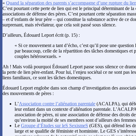
«
Quand la séparation des parents s’accompagne d’une rupture du lien e
C’est pourtant cette perte de lien qui est le principal déterminant de la 
associations de défense des pères. C’est pourtant cette séparation mass
– et d’enfants de leur père – qui constitue la substance active de ce dont 
surprenant, mais révélateur, que cela soit passé sous silence.
D’ailleurs, Édouard Leport écrit (p. 15) :
« Si ce mouvement a tant d’écho, c’est qu’il pose une question 
par beaucoup, celle de la répartition des tâches domestiques et p
couples hétérosexuels. »
Ah ! Mais voilà pourquoi Édouard Leport passe sous silence ce drame
la perte de lien père-enfant. Pour lui, l’enjeu sociétal ce ne sont pas le
liens familiaux, ce sont les tâches domestiques.
Édouard Leport englobe dans son champ d’investigation des associatio
des mouvements de pères :
L’
Association contre l’aliénation parentale
(ACALPA), qui défend
leur enfant dans un contexte d’aliénation parentale. L’ACALPA
association de pères, ni une association de défense des droits de
qu’environ la moitié de ses membres sont d’ailleurs des femmes
Le
Groupe d’Études sur leS SexismeS
(GES), qui défend les d
large et se qualifie de féministe et hoministe. Le GES s’intéres