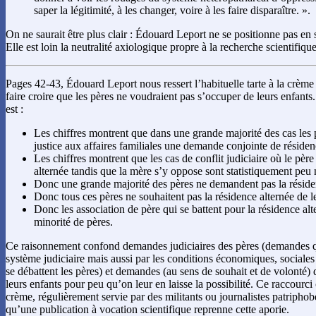
saper la légitimité, à les changer, voire à les faire disparaître. ».
On ne saurait être plus clair : Édouard Leport ne se positionne pas en 
Elle est loin la neutralité axiologique propre à la recherche scientifique
Pages 42-43, Édouard Leport nous ressert l’habituelle tarte à la crèm
faire croire que les pères ne voudraient pas s’occuper de leurs enfants
est :
Les chiffres montrent que dans une grande majorité des cas les 
justice aux affaires familiales une demande conjointe de résiden
Les chiffres montrent que les cas de conflit judiciaire où le pè
alternée tandis que la mère s’y oppose sont statistiquement pe
Donc une grande majorité des pères ne demandent pas la résiden
Donc tous ces pères ne souhaitent pas la résidence alternée de l
Donc les association de père qui se battent pour la résidence al
minorité de pères.
Ce raisonnement confond demandes judiciaires des pères (demandes qui
système judiciaire mais aussi par les conditions économiques, sociales 
se débattent les pères) et demandes (au sens de souhait et de volonté)
leurs enfants pour peu qu’on leur en laisse la possibilité. Ce raccourci 
crème, régulièrement servie par des militants ou journalistes patripho
qu’une publication à vocation scientifique reprenne cette aporie.