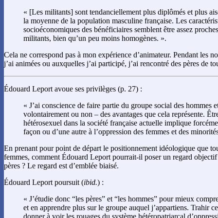
« [Les militants] sont tendanciellement plus diplômés et plus ai
la moyenne de la population masculine française. Les caractéris
socioéconomiques des bénéficiaires semblent être assez proches
militants, bien qu’un peu moins homogènes. ».
Cela ne correspond pas à mon expérience d’animateur. Pendant les 
j’ai animées ou auxquelles j’ai participé, j’ai rencontré des pères de to
Édouard Leport avoue ses privilèges (p. 27) :
« J’ai conscience de faire partie du groupe social des hommes e
volontairement ou non – des avantages que cela représente. Êt
hétérosexuel dans la société française actuelle implique forcéme
façon ou d’une autre à l’oppression des femmes et des minorités
En prenant pour point de départ le positionnement idéologique que t
femmes, comment Édouard Leport pourrait-il poser un regard objecti
pères ? Le regard est d’emblée biaisé.
Édouard Leport poursuit (
ibid.
) :
« J’étudie donc “les pères” et “les hommes” pour mieux comp
et en apprendre plus sur le groupe auquel j’appartiens. Trahir 
donner à voir les rouages du système hétéropatriarcal d’oppressi