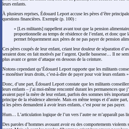
leurs enfants.
À plusieurs reprises, Édouard Leport accuse les pères d’être principa
questions financières. Exemple (p. 100) :
« [Les militants] rappellent avant tout que la pension alimentair
proportionnelle au temps de résidence de l’enfant, et donc que l
permet fréquemment aux pères de ne pas payer de pension alim
Ces pères coupés de leur enfant, criant leur douleur de séparation d’ave
seraient donc en fait motivés par l’argent. Quelle bassesse… Il ne se
plus avant ce genre d’attaque en dessous de la ceinture.
Notons cependant qu’Édouard Leport rapporte que les militants consei
« monétiser leurs droits, c’est-à-dire de payer pour voir leurs enfants »
Donc, d’une part, Édouard Leport constate que les militants conseille
leurs enfants – j’ai moi-même rencontré durant les permanences que j’
avaient payé la mère de leur enfant, parfois des sommes très important
principe de la résidence alternée. Mais en même temps et d’autre part
si les pères demandent à avoir leurs enfants, c’est pour ne pas payer.
Hum… L’articulation logique de l’un vers l’autre ne m’apparaît pas l
Des paroles d’hommes avouant avoir eu des comportements violents 