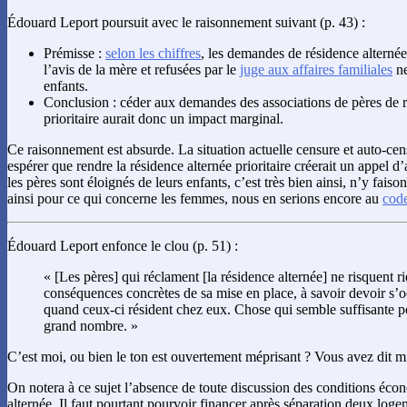
Édouard Leport poursuit avec le raisonnement suivant (p. 43) :
Prémisse :
selon les chiffres
, les demandes de résidence alternée 
l’avis de la mère et refusées par le
juge aux affaires familiales
ne
enfants.
Conclusion : céder aux demandes des associations de pères de r
prioritaire aurait donc un impact marginal.
Ce raisonnement est absurde. La situation actuelle censure et auto-cen
espérer que rendre la résidence alternée prioritaire créerait un appel d’a
les pères sont éloignés de leurs enfants, c’est très bien ainsi, n’y faiso
ainsi pour ce qui concerne les femmes, nous en serions encore au
cod
Édouard Leport enfonce le clou (p. 51) :
« [Les pères] qui réclament [la résidence alternée] ne risquent ri
conséquences concrètes de sa mise en place, à savoir devoir s’o
quand ceux-ci résident chez eux. Chose qui semble suffisante po
grand nombre. »
C’est moi, ou bien le ton est ouvertement méprisant ? Vous avez dit m
On notera à ce sujet l’absence de toute discussion des conditions éco
alternée. Il faut pourtant pourvoir financer après séparation deux lo