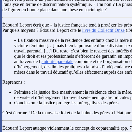
l’analyse en terme de discrimination systémique. » J’ai bon ? La phras
de figurer en bonne place dans une thèse en sociologie ?
Édouard Leport écrit que « la justice française tend à protéger les prér
Par quels moyens ? Édouard Leport cite le
livre du Collectif Onze
(
ib
« La fixation massive de la résidence des enfants chez la mère 
victoire féminine […] mais bien la poursuite d’une division sexu
travail parental. […] Du reste, c’est bien le respect des intérêts 
que le droit et ses professionnels s’efforcent de garantir, en im
au travers de l’
autorité parentale
conjointe et de l’organisation du
d’hébergement, des limites pratiques à la prise d’indépendance 
mères dans le travail éducatif qu’elles effectuent auprès des enfa
Reprenons :
Prémisse : la justice fixe massivement la résidence chez la mère.
de visite et d’hébergement (souvent seulement quatre ridicules pe
Conclusion : la justice protège les prérogatives des pères.
C’est énorme ! De la mauvaise foi et de la haine des pères à l’état pu
Édouard Leport attaque violemment le concept de coparentalité (pp. 74-