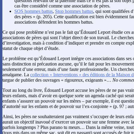
questions relevant de la paternité mais ce n’est pas là son objet 
cas être considéré comme une association de pères.
SOS hommes battus
,
Stop hommes battus
, qui sont qualifiées d
des pères » (p. 205). Cette qualification est bien évidemment fau
associations défendent les hommes battus.
Ce qui pose problème n’est pas le fait qu’Édouard Leport étudie ces a
associations de pères qui sont l’objet direct de son travail. Le cherch
d’investigation, mais à condition d’indiquer et prendre en compte expl
statut de chaque objet d’étude.
Le problème est qu’Édouard Leport intègre ces associations dans ses 
sans distinction ni précaution aucune, qu’il le fait pour les mouvements
seulement d’une erreur, mais d’une faute professionnelle. Un chercheur
amalgame. La
collection « Interventions » des éditions de la Maison
targue de publier des ouvrages « rigoureux, exigeants »…
No comme
Tout au long du livre, Édouard Leport accuse les pères de ne pas vrai
leurs enfants, mais d’avoir en quelque sorte un agenda caché qui serait
enfants s’assurer un pouvoir sur les mères – par exemple, il est quest
d’autorité sur les enfants et de pouvoir sur l’ex-conjointe » (p. 97 ; au
Ainsi, les pères ne souhaiteraient pas vraiment s’occuper de leurs enf
aurait un objectif inavoué d’exercer un pouvoir sur une femme avec laq
parfois longtemps ? Plus parano tu meurs… Dans la même veine, tout a
(tous mis dans un même sac, soit dit en passant) sont accusés de fuir t