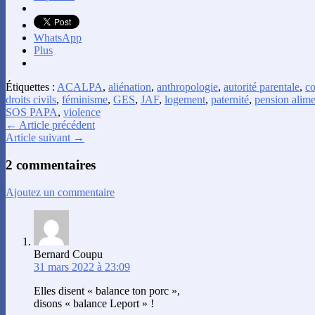
WhatsApp
Plus
Étiquettes :
ACALPA
,
aliénation
,
anthropologie
,
autorité parentale
,
co
droits civils
,
féminisme
,
GES
,
JAF
,
logement
,
paternité
,
pension alime
SOS PAPA
,
violence
← Article précédent
Article suivant →
2 commentaires
Ajoutez un commentaire
Bernard Coupu
31 mars 2022 à 23:09
Elles disent « balance ton porc »,
disons « balance Leport » !