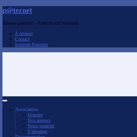
p@ternet
Réseau paternel – Fatherhood Network
À propos
Contact
Soutenir Paternet
Association
Histoire
Nos auteurs
Nous soutenir
S’abonner
Documentation