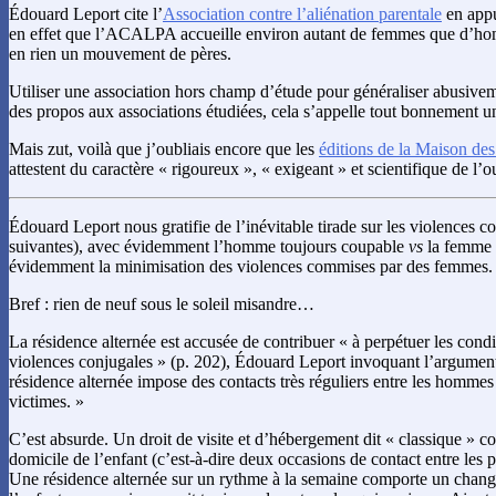
Édouard Leport cite l’
Association contre l’aliénation parentale
en appu
en effet que l’ACALPA accueille environ autant de femmes que d’
en rien un mouvement de pères.
Utiliser une association hors champ d’étude pour généraliser abusivem
des propos aux associations étudiées, cela s’appelle tout bonnement un
Mais zut, voilà que j’oubliais encore que les
éditions de la Maison de
attestent du caractère « rigoureux », « exigeant » et scientifique de l’
Édouard Leport nous gratifie de l’inévitable tirade sur les violences co
suivantes), avec évidemment l’homme toujours coupable
vs
la femme t
évidemment la minimisation des violences commises par des femmes.
Bref : rien de neuf sous le soleil misandre…
La résidence alternée est accusée de contribuer « à perpétuer les condi
violences conjugales » (p. 202), Édouard Leport invoquant l’argument 
résidence alternée impose des contacts très réguliers entre les hommes 
victimes. »
C’est absurde. Un droit de visite et d’hébergement dit « classique »
domicile de l’enfant (c’est-à-dire deux occasions de contact entre les p
Une résidence alternée sur un rythme à la semaine comporte un chan