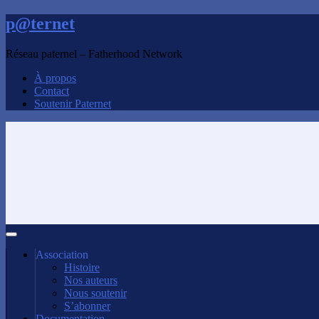
p@ternet
Réseau paternel – Fatherhood Network
À propos
Contact
Soutenir Paternet
Association
Histoire
Nos auteurs
Nous soutenir
S’abonner
Documentation