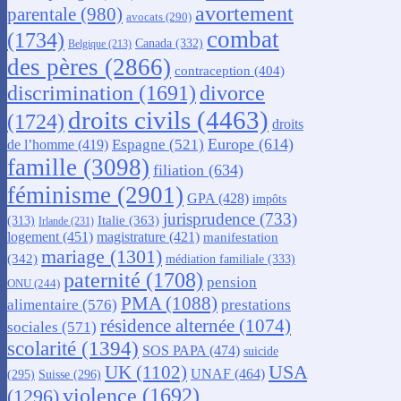
avortement
parentale
(980)
avocats
(290)
combat
(1734)
Canada
(332)
Belgique
(213)
des pères
(2866)
contraception
(404)
discrimination
(1691)
divorce
droits civils
(4463)
(1724)
droits
Europe
(614)
Espagne
(521)
de l’homme
(419)
famille
(3098)
filiation
(634)
féminisme
(2901)
GPA
(428)
impôts
jurisprudence
(733)
Italie
(363)
(313)
Irlande
(231)
logement
(451)
magistrature
(421)
manifestation
mariage
(1301)
(342)
médiation familiale
(333)
paternité
(1708)
pension
ONU
(244)
PMA
(1088)
alimentaire
(576)
prestations
résidence alternée
(1074)
sociales
(571)
scolarité
(1394)
SOS PAPA
(474)
suicide
USA
UK
(1102)
UNAF
(464)
(295)
Suisse
(296)
violence
(1692)
(1296)