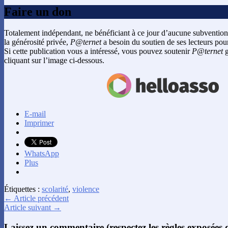
Faire un don
Totalement indépendant, ne bénéficiant à ce jour d’aucune subvention
la générosité privée,
P@ternet
a besoin du soutien de ses lecteurs pour
Si cette publication vous a intéressé, vous pouvez soutenir
P@ternet
g
cliquant sur l’image ci-dessous.
E-mail
Imprimer
WhatsApp
Plus
Étiquettes :
scolarité
,
violence
← Article précédent
Article suivant →
Laissez un commentaire (respectez les règles exposées