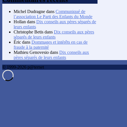
Michel Dudragne
dans
Communiqué de
l’association Le Parti des Enfants du Monde
Hollan
dans
Dix conseils aux pères séparés de
leurs enfants
Christophe Betis
dans
Dix conseils aux pères
séparés de leurs enfants
Éric
dans
Dommages et intérêts en cas de
fraude à la paternité
Mathieu Genovesio
dans
Dix conseils aux
pères séparés de leurs enfants
© 1999-2026 p@ternet