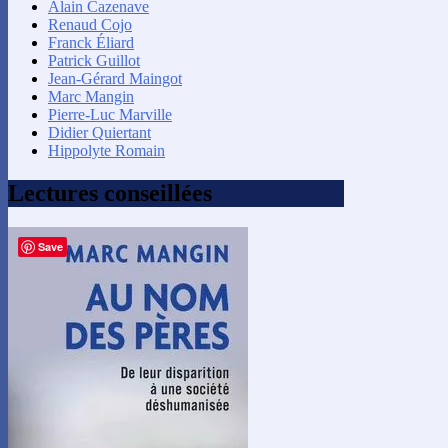
Alain Cazenave
Renaud Cojo
Franck Éliard
Patrick Guillot
Jean-Gérard Maingot
Marc Mangin
Pierre-Luc Marville
Didier Quiertant
Hippolyte Romain
Lectures conseillées
Save