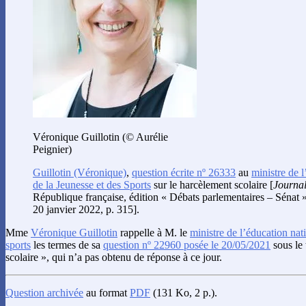
Véronique Guillotin (© Aurélie
Peignier)
Guillotin
(Véronique)
,
question écrite nº 26333
au
ministre de 
de la Jeunesse et des Sports
sur le harcèlement scolaire [
Journal 
République française, édition « Débats parlementaires – Sénat »
20 janvier 2022, p. 315].
Mme
Véronique Guillotin
rappelle à M. le
ministre de l’éducation nati
sports
les termes de sa
question nº 22960 posée le 20/05/2021
sous le 
scolaire », qui n’a pas obtenu de réponse à ce jour.
Question archivée
au format
PDF
(131 Ko, 2 p.).