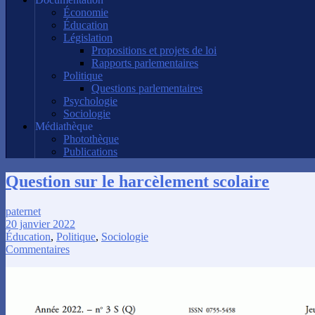
Économie
Éducation
Législation
Propositions et projets de loi
Rapports parlementaires
Politique
Questions parlementaires
Psychologie
Sociologie
Médiathèque
Photothèque
Publications
Question sur le harcèlement scolaire
paternet
20 janvier 2022
Éducation
,
Politique
,
Sociologie
Commentaires