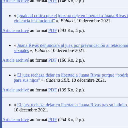
Article archivé
au format
PDF
(146 Ko, 2 p.).
«
Igualdad critica que el juez no deje en libertad a Juana Rivas t
violencia institucional”
»,
Público
, 10 décembre 2021.
Article archivé
au format
PDF
(293 Ko, 4 p.).
«
Juana Rivas denunciará al juez por prevaricación al relaciona
sexuales
»,
Público
, 10 décembre 2021.
Article archivé
au format
PDF
(166 Ko, 2 p.).
«
El juez rechaza dejar en libertad a Juana Rivas porque “podrí
para sus hijos”
»,
Cadena SER
, 10 décembre 2021.
Article archivé
au format
PDF
(139 Ko, 2 p.).
«
El juez rechaza dejar en libertad a Juana Rivas tras su indulto 
10 décembre 2021.
Article archivé
au format
PDF
(254 Ko, 2 p.).