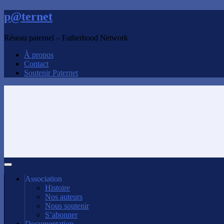
p@ternet
Réseau paternel – Fatherhood Network
À propos
Contact
Soutenir Paternet
Association
Histoire
Nos auteurs
Nous soutenir
S’abonner
Documentation