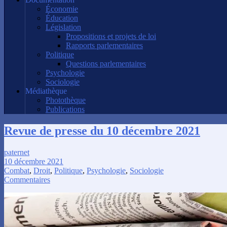
Économie
Éducation
Législation
Propositions et projets de loi
Rapports parlementaires
Politique
Questions parlementaires
Psychologie
Sociologie
Médiathèque
Photothèque
Publications
Revue de presse du 10 décembre 2021
paternet
10 décembre 2021
Combat
,
Droit
,
Politique
,
Psychologie
,
Sociologie
Commentaires