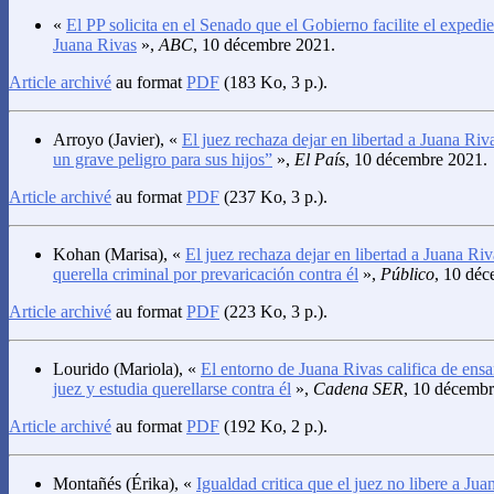
«
El PP solicita en el Senado que el Gobierno facilite el expedi
Juana Rivas
»,
ABC
, 10 décembre 2021.
Article archivé
au format
PDF
(183 Ko, 3 p.).
Arroyo
(Javier), «
El juez rechaza dejar en libertad a Juana Riv
un grave peligro para sus hijos”
»,
El País
, 10 décembre 2021.
Article archivé
au format
PDF
(237 Ko, 3 p.).
Kohan
(Marisa), «
El juez rechaza dejar en libertad a Juana R
querella criminal por prevaricación contra él
»,
Público
, 10 dé
Article archivé
au format
PDF
(223 Ko, 3 p.).
Lourido
(Mariola), «
El entorno de Juana Rivas califica de ens
juez y estudia querellarse contra él
»,
Cadena SER
, 10 décembr
Article archivé
au format
PDF
(192 Ko, 2 p.).
Montañés
(Érika), «
Igualdad critica que el juez no libere a Jua