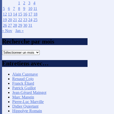
1
2
3
4
5
6
7
8
9
10
11
12
13
14
15
16
17
18
19
20
21
22
23
24
25
26
27
28
29
30
31
« Nov
Jan »
Recherche par mois
Recherche
par
mois
Entretiens avec…
Alain Cazenave
Renaud Cojo
Franck Éliard
Patrick Guillot
Jean-Gérard Maingot
Marc Mangin
Pierre-Luc Marville
Didier Quiertant
Hippolyte Romain