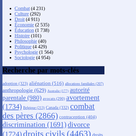
Combat
(4 231)
Culture
(292)
Droit
(4 911)
Économie
(2 535)
Éducation
(1 738)
Histoire
(101)
Philosophie
(40)
Politique
(4 429)
Psychologie
(1 564)
Sociologie
(4 954)
Recherche par mots-clés
aliénation
(516)
adoption
(323)
allocations familiales
(207)
autorité
anthropologie
(629)
Australie
(177)
avortement
parentale
(980)
avocats
(290)
combat
(1734)
Canada
(332)
Belgique
(213)
des pères
(2866)
contraception
(404)
discrimination
(1691)
divorce
droits civils
(4463)
(1724)
droits