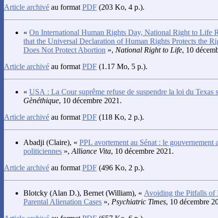
Article archivé
au format
PDF
(203 Ko, 4 p.).
«
On International Human Rights Day, National Right to Life 
that the Universal Declaration of Human Rights Protects the Ri
Does Not Protect Abortion
»,
National Right to Life
, 10 décem
Article archivé
au format
PDF
(1.17 Mo, 5 p.).
«
USA : La Cour suprême refuse de suspendre la loi du Texas s
Gènéthique
, 10 décembre 2021.
Article archivé
au format
PDF
(118 Ko, 2 p.).
Abadji
(Claire), «
PPL avortement au Sénat : le gouvernement
politiciennes
»,
Alliance Vita
, 10 décembre 2021.
Article archivé
au format
PDF
(496 Ko, 2 p.).
Blotcky
(Alan D.),
Bernet
(William), «
Avoiding the Pitfalls of
Parental Alienation Cases
»,
Psychiatric Times
, 10 décembre 2