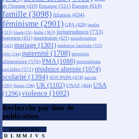
Europe
(614)
Espagne
(521)
de l’homme
(419)
famille
(3098)
filiation
(634)
féminisme
(2901)
GPA
(428)
impôts
jurisprudence
(733)
Italie
(363)
(313)
Irlande
(231)
logement
(451)
magistrature
(421)
manifestation
mariage
(1301)
(342)
médiation familiale
(333)
paternité
(1708)
pension
ONU
(244)
PMA
(1088)
alimentaire
(576)
prestations
résidence alternée
(1074)
sociales
(571)
scolarité
(1394)
SOS PAPA
(474)
suicide
USA
UK
(1102)
UNAF
(464)
(295)
Suisse
(296)
violence
(1692)
(1296)
Recherche par date de
publication
décembre 2021
D
L
M
M
J
V
S