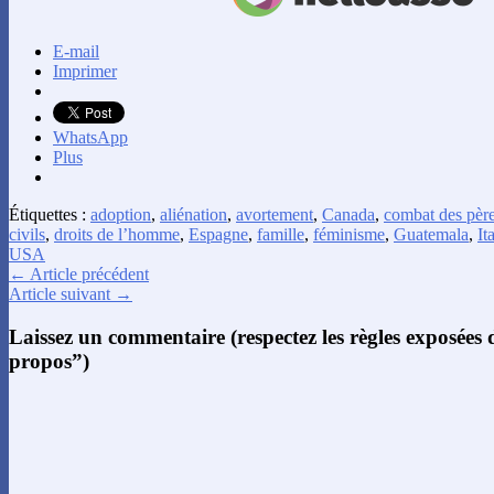
E-mail
Imprimer
WhatsApp
Plus
Étiquettes :
adoption
,
aliénation
,
avortement
,
Canada
,
combat des pèr
civils
,
droits de l’homme
,
Espagne
,
famille
,
féminisme
,
Guatemala
,
It
USA
← Article précédent
Article suivant →
Laissez un commentaire (respectez les règles exposées
propos”)