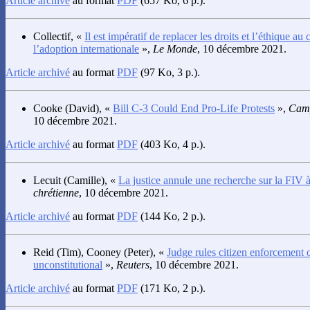
Article archivé
au format
PDF
(657 Ko, 6 p.).
Collectif
, «
Il est impératif de replacer les droits et l’éthique au 
l’adoption internationale
»,
Le Monde
, 10 décembre 2021.
Article archivé
au format
PDF
(97 Ko, 3 p.).
Cooke
(David), «
Bill C-3 Could End Pro-Life Protests
»,
Camp
10 décembre 2021.
Article archivé
au format
PDF
(403 Ko, 4 p.).
Lecuit
(Camille), «
La justice annule une recherche sur la FIV à
chrétienne
, 10 décembre 2021.
Article archivé
au format
PDF
(144 Ko, 2 p.).
Reid
(Tim),
Cooney
(Peter), «
Judge rules citizen enforcement 
unconstitutional
»,
Reuters
, 10 décembre 2021.
Article archivé
au format
PDF
(171 Ko, 2 p.).