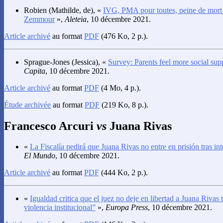
Robien
(Mathilde, de), «
IVG, PMA pour toutes, peine de mor
Zemmour
»,
Aleteia
, 10 décembre 2021.
Article archivé
au format
PDF
(476 Ko, 2 p.).
Sprague-Jones
(Jessica), «
Survey: Parents feel more social sup
Capita
, 10 décembre 2021.
Article archivé
au format
PDF
(4 Mo, 4 p.).
Étude archivée
au format
PDF
(219 Ko, 8 p.).
Francesco Arcuri
vs
Juana Rivas
«
La Fiscalía pedirá que Juana Rivas no entre en prisión tras i
El Mundo
, 10 décembre 2021.
Article archivé
au format
PDF
(444 Ko, 2 p.).
«
Igualdad critica que el juez no deje en libertad a Juana Rivas t
violencia institucional”
»,
Europa Press
, 10 décembre 2021.