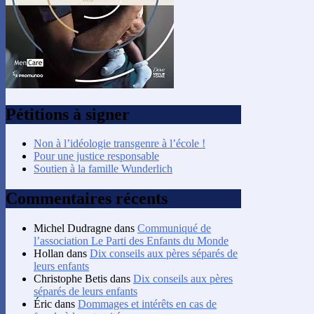
Pétitions à signer
Non à l’idéologie transgenre à l’école !
Pour une justice responsable
Soutien à la famille Wunderlich
Commentaires récents
Michel Dudragne
dans
Communiqué de
l’association Le Parti des Enfants du Monde
Hollan
dans
Dix conseils aux pères séparés de
leurs enfants
Christophe Betis
dans
Dix conseils aux pères
séparés de leurs enfants
Éric
dans
Dommages et intérêts en cas de