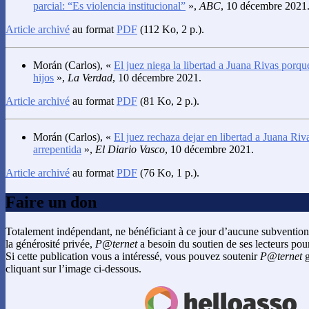
parcial: “Es violencia institucional”
»,
ABC
, 10 décembre 2021
Article archivé
au format
PDF
(112 Ko, 2 p.).
Morán
(Carlos), «
El juez niega la libertad a Juana Rivas porqu
hijos
»,
La Verdad
, 10 décembre 2021.
Article archivé
au format
PDF
(81 Ko, 2 p.).
Morán
(Carlos), «
El juez rechaza dejar en libertad a Juana Riv
arrepentida
»,
El Diario Vasco
, 10 décembre 2021.
Article archivé
au format
PDF
(76 Ko, 1 p.).
Faire un don
Totalement indépendant, ne bénéficiant à ce jour d’aucune subvention
la générosité privée,
P@ternet
a besoin du soutien de ses lecteurs pour
Si cette publication vous a intéressé, vous pouvez soutenir
P@ternet
g
cliquant sur l’image ci-dessous.