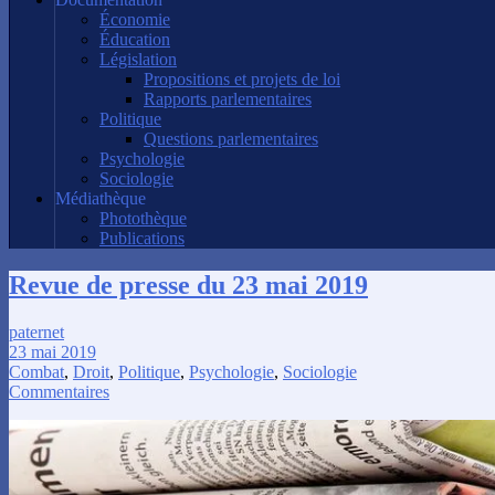
Économie
Éducation
Législation
Propositions et projets de loi
Rapports parlementaires
Politique
Questions parlementaires
Psychologie
Sociologie
Médiathèque
Photothèque
Publications
Revue de presse du 23 mai 2019
paternet
23 mai 2019
Combat
,
Droit
,
Politique
,
Psychologie
,
Sociologie
Commentaires