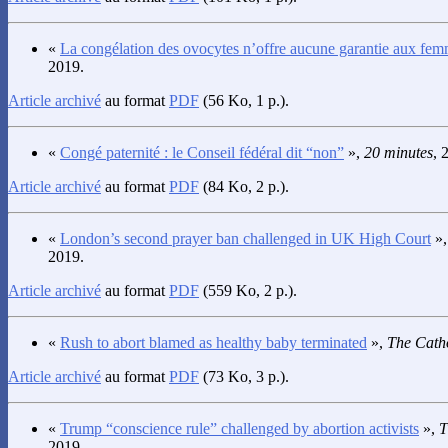
«
La congélation des ovocytes n’offre aucune garantie aux fe
2019.
Article archivé
au format
PDF
(56 Ko, 1 p.).
«
Congé paternité : le Conseil fédéral dit “non”
»,
20 minutes
, 
Article archivé
au format
PDF
(84 Ko, 2 p.).
«
London’s second prayer ban challenged in UK High Court
»
2019.
Article archivé
au format
PDF
(559 Ko, 2 p.).
«
Rush to abort blamed as healthy baby terminated
»,
The Cath
Article archivé
au format
PDF
(73 Ko, 3 p.).
«
Trump “conscience rule” challenged by abortion activists
»,
T
2019.