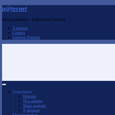
p@ternet
Réseau paternel – Fatherhood Network
À propos
Contact
Soutenir Paternet
Association
Histoire
Nos auteurs
Nous soutenir
S’abonner
Documentation