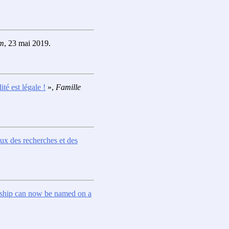
om
, 23 mai 2019.
té est légale !
»,
Famille
eux des recherches et des
onship can now be named on a