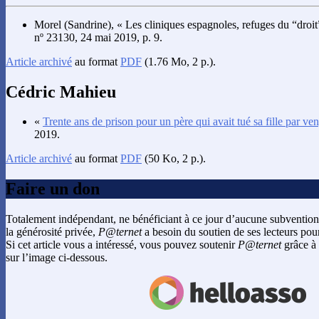
Morel
(Sandrine), « Les cliniques espagnoles, refuges du “droit
nº 23130, 24 mai 2019, p. 9.
Article archivé
au format
PDF
(1.76 Mo, 2 p.).
Cédric Mahieu
«
Trente ans de prison pour un père qui avait tué sa fille par v
2019.
Article archivé
au format
PDF
(50 Ko, 2 p.).
Faire un don
Totalement indépendant, ne bénéficiant à ce jour d’aucune subvention
la générosité privée,
P@ternet
a besoin du soutien de ses lecteurs pour
Si cet article vous a intéressé, vous pouvez soutenir
P@ternet
grâce à 
sur l’image ci-dessous.