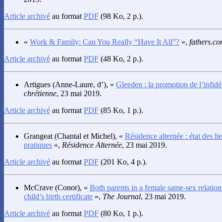
Article archivé
au format
PDF
(98 Ko, 2 p.).
«
Work & Family: Can You Really “Have It All”?
»,
fathers.c
Article archivé
au format
PDF
(48 Ko, 2 p.).
Artigues
(Anne-Laure, d’), «
Gleeden : la promotion de l’infidéli
chrétienne
, 23 mai 2019.
Article archivé
au format
PDF
(85 Ko, 1 p.).
Grangeat
(Chantal et Michel), «
Résidence alternée : état des li
pratiques
»,
Résidence Alternée
, 23 mai 2019.
Article archivé
au format
PDF
(201 Ko, 4 p.).
McCrave
(Conor), «
Both parents in a female same-sex relati
child’s birth certificate
»,
The Journal
, 23 mai 2019.
Article archivé
au format
PDF
(80 Ko, 1 p.).