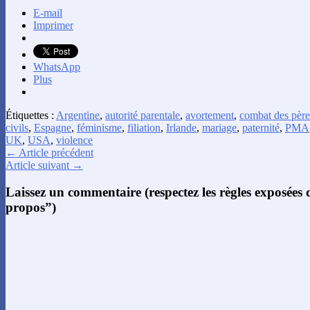
E-mail
Imprimer
WhatsApp
Plus
Étiquettes :
Argentine
,
autorité parentale
,
avortement
,
combat des père
civils
,
Espagne
,
féminisme
,
filiation
,
Irlande
,
mariage
,
paternité
,
PMA
UK
,
USA
,
violence
← Article précédent
Article suivant →
Laissez un commentaire (respectez les règles exposées
propos”)