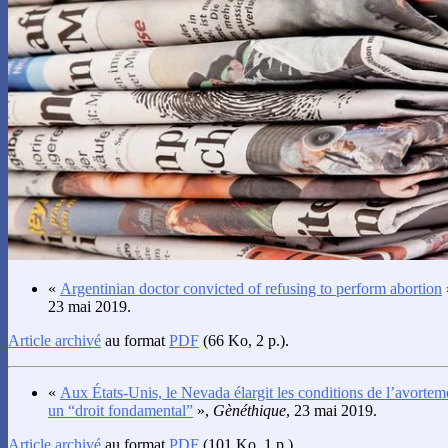
«
Argentinian doctor convicted of refusing to perform abortion
23 mai 2019.
Article archivé
au format
PDF
(66 Ko, 2 p.).
«
Aux États-Unis, le Nevada élargit les conditions de l’avortem
un “droit fondamental”
»,
Gènéthique
, 23 mai 2019.
Article archivé
au format
PDF
(101 Ko, 1 p.).