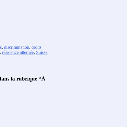
s
,
discrimination
,
droits
,
résidence alternée
,
Suisse
,
 dans la rubrique “À