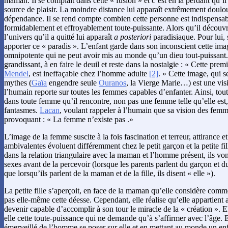
maman. Il se complaît dans cette « fusion » et c’est en la perdant qu’il 
source de plaisir. La moindre distance lui apparaît extrêmement douloure
dépendance. Il se rend compte combien cette personne est indispensable
formidablement et effroyablement toute-puissante. Alors qu’il découvre
l’univers qu’il a quitté lui apparaît
a posteriori
paradisiaque. Pour lui, 
apporter ce « paradis ». L’enfant garde dans son inconscient cette imag
omnipotente qui ne peut avoir mis au monde qu’un dieu tout-puissant.
grandissant, à en faire le deuil et reste dans la nostalgie : « Cette pr
Mendel
, est ineffaçable chez l’homme adulte
[2]
. » Cette image, qui 
mythes (
Gaïa
engendre seule
Ouranos
, la Vierge Marie…) est une vis
l’humain reporte sur toutes les femmes capables d’enfanter. Ainsi, tout 
dans toute femme qu’il rencontre, non pas une femme telle qu’elle es
fantasmes.
Lacan
, voulant rappeler à l’humain que sa vision des femm
provoquant : « La femme n’existe pas .»
L’image de la femme suscite à la fois fascination et terreur, attirance et
ambivalentes évoluent différemment chez le petit garçon et la petite fi
dans la relation triangulaire avec la maman et l’homme présent, ils von
sexes avant de la percevoir (lorsque les parents parlent du garçon et du 
que lorsqu’ils parlent de la maman et de la fille, ils disent « elle »).
La petite fille s’aperçoit, en face de la maman qu’elle considère comm
pas elle-même cette déesse. Cependant, elle réalise qu’elle appartient
devenir capable d’accomplir à son tour le miracle de la « création ». E
elle cette toute-puissance qui ne demande qu’à s’affirmer avec l’âge. 
émerveillé de l’homme se poser sur elle et en mettant au monde un enfa