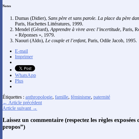
Notes
Dumas
(Didier),
Sans père et sans parole. La place du père dans
Paris, Hachettes Littératures, 1999.
Mendel
(Gérard),
Apprendre à vivre avec l’incertitude
, Paris, R
« Réponses », 1979.
Naouri
(Aldo),
Le couple et l’enfant
, Paris, Odile Jacob, 1995.
E-mail
Imprimer
WhatsApp
Plus
Étiquettes :
anthropologie
,
famille
,
féminisme
,
paternité
← Article précédent
Article suivant →
Laissez un commentaire (respectez les règles exposées
propos”)