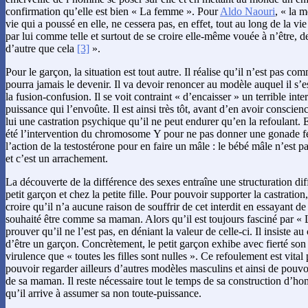
confirmation qu’elle est bien « La femme ». Pour
Aldo Naouri
, « la m
vie qui a poussé en elle, ne cessera pas, en effet, tout au long de la vi
par lui comme telle et surtout de se croire elle-même vouée à n’être, d
d’autre que cela
[3]
».
Pour le garçon, la situation est tout autre. Il réalise qu’il n’est pas c
pourra jamais le devenir. Il va devoir renoncer au modèle auquel il s’es
la fusion-confusion. Il se voit contraint « d’encaisser » un terrible inter
puissance qui l’envoûte. Il est ainsi très tôt, avant d’en avoir conscienc
lui une castration psychique qu’il ne peut endurer qu’en la refoulant. El
été l’intervention du chromosome Y pour ne pas donner une gonade fe
l’action de la testostérone pour en faire un mâle : le bébé mâle n’est 
et c’est un arrachement.
La découverte de la différence des sexes entraîne une structuration di
petit garçon et chez la petite fille. Pour pouvoir supporter la castration,
croire qu’il n’a aucune raison de souffrir de cet interdit en essayant de
souhaité être comme sa maman. Alors qu’il est toujours fasciné par « 
prouver qu’il ne l’est pas, en déniant la valeur de celle-ci. Il insiste au 
d’être un garçon. Concrètement, le petit garçon exhibe avec fierté son 
virulence que « toutes les filles sont nulles ». Ce refoulement est vital p
pouvoir regarder ailleurs d’autres modèles masculins et ainsi de pouvo
de sa maman. Il reste nécessaire tout le temps de sa construction d’h
qu’il arrive à assumer sa non toute-puissance.