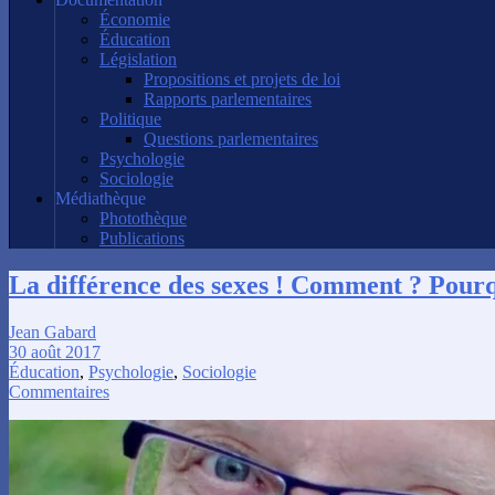
Économie
Éducation
Législation
Propositions et projets de loi
Rapports parlementaires
Politique
Questions parlementaires
Psychologie
Sociologie
Médiathèque
Photothèque
Publications
La différence des sexes ! Comment ? Pour
Jean Gabard
30 août 2017
Éducation
,
Psychologie
,
Sociologie
Commentaires