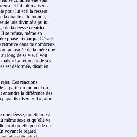
réalise combien elle était
use et lui fait réaliser sa
 pour lui et il la ressent
 la dualité et le monde,
seule une divinité a pu lui
e de la déesse créatrice
 Il se refuse, même en
emière phase, remarque
Gérard
se retrouve dans de nombreux
ion fantasmée de la mère que
au long de sa vie, il voit
t, mais « La femme » de ses
es est déformée, disait en
 rejet. Ces réactions
lle, à partir du moment où,
t entendre la différence des
papa, ils disent « il », alors
e une déesse, qu’elle n’est
 au même sexe et qu’elle va
lle croit qu’elle possède en
En voyant le regard
nt, elle obtiendra la