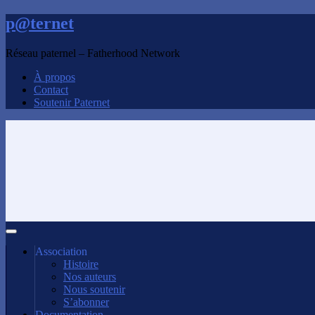
p@ternet
Réseau paternel – Fatherhood Network
À propos
Contact
Soutenir Paternet
Association
Histoire
Nos auteurs
Nous soutenir
S’abonner
Documentation