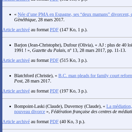
«
Née d’une PMA en Espagne, ses “deux mamans” divorcent, qu
Gènéthique
, 28 mars 2017.
Article archivé
au format
PDF
(147 Ko, 1 p.).
Barjon
(Jean-Christophe),
Dufour
(Olivia), « AJ : plus de 40 lo
1991 ! »,
Gazette du Palais
, nº 13, 28 mars 2017, pp. 11-13.
Article archivé
au format
PDF
(515 Ko, 3 p.).
Blatchford
(Christie), «
B.C. man pleads for family court reform
Post
, 28 mars 2017.
Article archivé
au format
PDF
(197 Ko, 3 p.).
Bompoint-Laski
(Claude),
Duvernoy
(Claude), «
La médiation,
nouveau divorce
»,
Fédération française des centres de médiat
Article archivé
au format
PDF
(40 Ko, 3 p.).