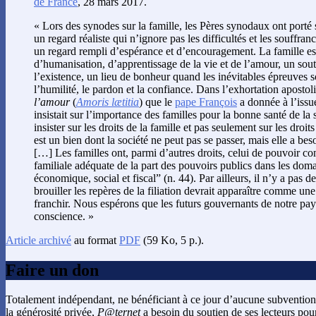
de France
, 28 mars 2017.
« Lors des synodes sur la famille, les Pères synodaux ont porté s
un regard réaliste qui n’ignore pas les difficultés et les souffran
un regard rempli d’espérance et d’encouragement. La famille est
d’humanisation, d’apprentissage de la vie et de l’amour, un sout
l’existence, un lieu de bonheur quand les inévitables épreuves s
l’humilité, le pardon et la confiance. Dans l’exhortation aposto
l’amour
(
Amoris lætitia
) que le
pape François
a donnée à l’issue
insistait sur l’importance des familles pour la bonne santé de la
insister sur les droits de la famille et pas seulement sur les droit
est un bien dont la société ne peut pas se passer, mais elle a bes
[…] Les familles ont, parmi d’autres droits, celui de pouvoir co
familiale adéquate de la part des pouvoirs publics dans les doma
économique, social et fiscal” (n. 44). Par ailleurs, il n’y a pas de
brouiller les repères de la filiation devrait apparaître comme une
franchir. Nous espérons que les futurs gouvernants de notre pa
conscience. »
Article archivé
au format
PDF
(59 Ko, 5 p.).
Faire un don
Totalement indépendant, ne bénéficiant à ce jour d’aucune subvention
la générosité privée,
P@ternet
a besoin du soutien de ses lecteurs pour