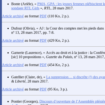
Bonte
(Arièle), «
PMA, GPA : les jeunes femmes plébiscitent leu
sondage RTL Girls
»,
RTL
, 28 mars 2017.
Article archivé
au format
PDF
(110 Ko, 2 p.).
Dufour
(Olivia), « AJ : la Cour des comptes met les pieds dans 
nº 13, 28 mars 2017, pp. 7-8.
Article archivé
au format
PDF
(429 Ko, 2 p.).
Garnerie
(Laurence), « Accès au droit et à la justice : la Confé
[
sic
] 10 propositions »,
Gazette du Palais
, nº 13, 28 mars 2017,
Article archivé
au format
PDF
(454 Ko, 2 p.).
Gatellier
(Claire, de), «
La suppression… si discrète (!) des ayan
& Liberté
, 28 mars 2017.
Article archivé
au format
PDF
(95 Ko, 3 p.).
Pontier
(Georges),
Discours d’ouverture de l’Assemblée pléniè