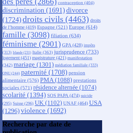
des pères
(2866)
contraception
(404)
discrimination
(1691)
divorce
droits civils
(4463)
(1724)
droits
Europe
(614)
Espagne
(521)
de l’homme
(419)
famille
(3098)
filiation
(634)
féminisme
(2901)
GPA
(428)
impôts
jurisprudence
(733)
Italie
(363)
(313)
Irlande
(231)
logement
(451)
magistrature
(421)
manifestation
mariage
(1301)
(342)
médiation familiale
(333)
paternité
(1708)
pension
ONU
(244)
PMA
(1088)
alimentaire
(576)
prestations
résidence alternée
(1074)
sociales
(571)
scolarité
(1394)
SOS PAPA
(474)
suicide
USA
UK
(1102)
UNAF
(464)
(295)
Suisse
(296)
violence
(1692)
(1296)
Recherche par date de
publication