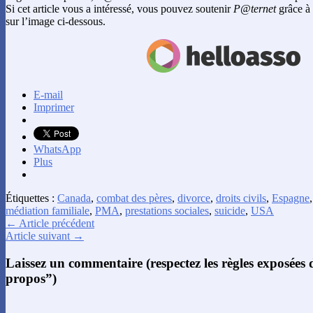
Si cet article vous a intéressé, vous pouvez soutenir
P@ternet
grâce à 
sur l’image ci-dessous.
E-mail
Imprimer
WhatsApp
Plus
Étiquettes :
Canada
,
combat des pères
,
divorce
,
droits civils
,
Espagne
médiation familiale
,
PMA
,
prestations sociales
,
suicide
,
USA
← Article précédent
Article suivant →
Laissez un commentaire (respectez les règles exposées
propos”)