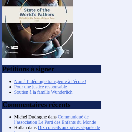
Pétitions à signer
Non à l’idéologie transgenre à l’école !
Pour une justice responsable
Soutien à la famille Wunderlich
Commentaires récents
Michel Dudragne
dans
Communiqué de
l’association Le Parti des Enfants du Monde
Hollan
dans
Dix conseils aux pères séparés de