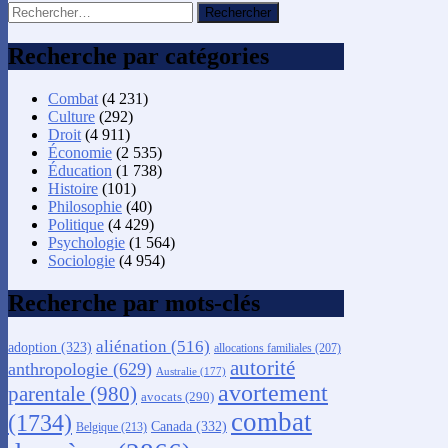
Rechercher :
Recherche par catégories
Combat
(4 231)
Culture
(292)
Droit
(4 911)
Économie
(2 535)
Éducation
(1 738)
Histoire
(101)
Philosophie
(40)
Politique
(4 429)
Psychologie
(1 564)
Sociologie
(4 954)
Recherche par mots-clés
aliénation
(516)
adoption
(323)
allocations familiales
(207)
autorité
anthropologie
(629)
Australie
(177)
avortement
parentale
(980)
avocats
(290)
combat
(1734)
Canada
(332)
Belgique
(213)