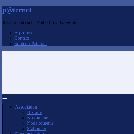
p@ternet
Réseau paternel – Fatherhood Network
À propos
Contact
Soutenir Paternet
Association
Histoire
Nos auteurs
Nous soutenir
S’abonner
Documentation