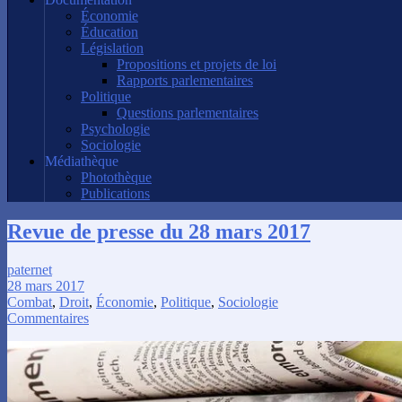
Économie
Éducation
Législation
Propositions et projets de loi
Rapports parlementaires
Politique
Questions parlementaires
Psychologie
Sociologie
Médiathèque
Photothèque
Publications
Revue de presse du 28 mars 2017
paternet
28 mars 2017
Combat
,
Droit
,
Économie
,
Politique
,
Sociologie
Commentaires