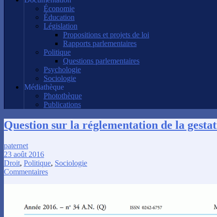
Économie
Éducation
Législation
Propositions et projets de loi
Rapports parlementaires
Politique
Questions parlementaires
Psychologie
Sociologie
Médiathèque
Photothèque
Publications
Question sur la réglementation de la gesta
paternet
23 août 2016
Droit
,
Politique
,
Sociologie
Commentaires