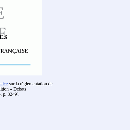
stice
sur la réglementation de
dition « Débats
, p. 3249].