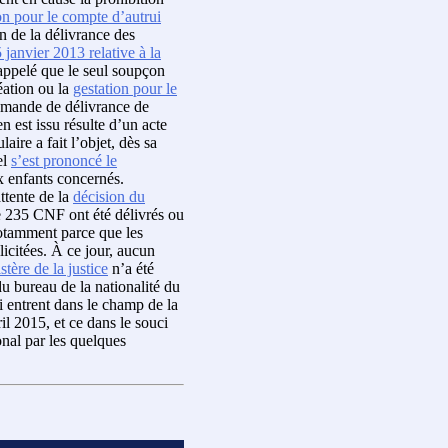
on pour le compte d’autrui
on de la délivrance des
anvier 2013 relative à la
ppelé que le seul soupçon
éation ou la
gestation pour le
emande de délivrance de
n est issu résulte d’un acte
ulaire a fait l’objet, dès sa
el
s’est prononcé le
x enfants concernés.
ttente de la
décision du
de 235 CNF ont été délivrés ou
otamment parce que les
licitées. À ce jour, aucun
stère de la justice
n’a été
u bureau de la nationalité du
entrent dans le champ de la
l 2015, et ce dans le souci
onal par les quelques