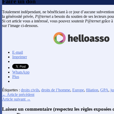
Faire un don
Totalement indépendant, ne bénéficiant à ce jour d’aucune subvention
la générosité privée,
P@ternet
a besoin du soutien de ses lecteurs pour
Si cet article vous a intéressé, vous pouvez soutenir
P@ternet
grâce à 
sur l’image ci-dessous.
E-mail
Imprimer
WhatsApp
Plus
Étiquettes :
droits civils
,
droits de l’homme
,
Europe
,
filiation
,
GPA
,
ju
← Article précédent
Article suivant →
Laissez un commentaire (respectez les règles exposées