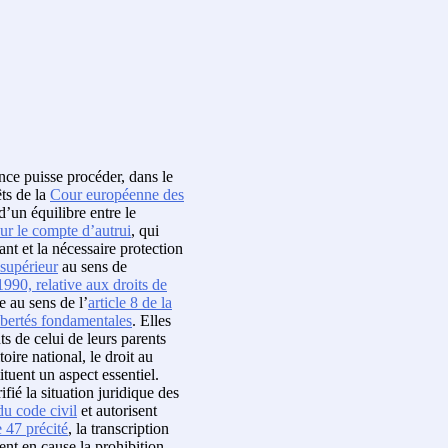
nce puisse procéder, dans le
êts de la
Cour européenne des
’un équilibre entre le
ur le compte d’autrui
, qui
nt et la nécessaire protection
 supérieur
au sens de
90, relative aux droits de
e au sens de l’
article 8 de la
ibertés fondamentales
. Elles
ts de celui de leurs parents
itoire national, le droit au
tituent un aspect essentiel.
ifié la situation juridique des
du code civil
et autorisent
e 47 précité
, la transcription
ent en cause la prohibition