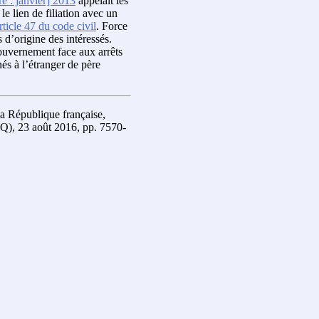
re : janvier] 2013
appelait les
 le lien de filiation avec un
rticle 47 du code civil
. Force
 d’origine des intéressés.
Gouvernement face aux arrêts
és à l’étranger de père
a République française,
(Q), 23 août 2016, pp. 7570-