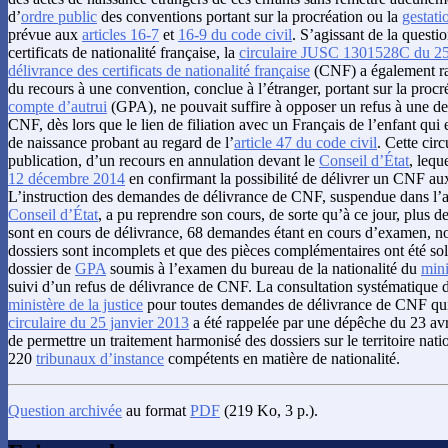
d’
ordre public
des conventions portant sur la procréation ou la
gestati
prévue aux
articles 16-7
et
16-9 du code civil
. S’agissant de la questi
certificats de nationalité française, la
circulaire JUSC 1301528C du 25 j
délivrance des certificats de nationalité française
(CNF) a également ra
du recours à une convention, conclue à l’étranger, portant sur la procr
compte d’autrui
(GPA), ne pouvait suffire à opposer un refus à une d
CNF, dès lors que le lien de filiation avec un Français de l’enfant qui e
de naissance probant au regard de l’
article 47 du code civil
. Cette circ
publication, d’un recours en annulation devant le
Conseil d’État
, lequ
12 décembre 2014
en confirmant la possibilité de délivrer un CNF au
L’instruction des demandes de délivrance de CNF, suspendue dans l’a
Conseil d’État
, a pu reprendre son cours, de sorte qu’à ce jour, plus 
sont en cours de délivrance, 68 demandes étant en cours d’examen, n
dossiers sont incomplets et que des pièces complémentaires ont été sol
dossier de
GPA
soumis à l’examen du bureau de la nationalité du
mini
suivi d’un refus de délivrance de CNF. La consultation systématique d
ministère de la justice
pour toutes demandes de délivrance de CNF qui 
circulaire du 25 janvier 2013
a été rappelée par une dépêche du 23 avri
de permettre un traitement harmonisé des dossiers sur le territoire nati
220
tribunaux d’instance
compétents en matière de nationalité.
Question archivée
au format
PDF
(219 Ko, 3 p.).