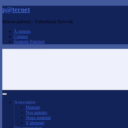
p@ternet
Réseau paternel – Fatherhood Network
À propos
Contact
Soutenir Paternet
Association
Histoire
Nos auteurs
Nous soutenir
S’abonner
Documentation