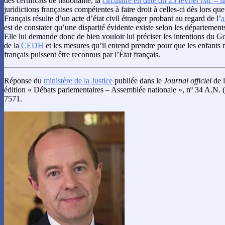
des certificats de nationalité, la
circulaire en date du 25 février [
sic
– li
juridictions françaises compétentes à faire droit à celles-ci dès lors que
Français résulte d’un acte d’état civil étranger probant au regard de l’
a
est de constater qu’une disparité évidente existe selon les départements
Elle lui demande donc de bien vouloir lui préciser les intentions du 
de la
CEDH
et les mesures qu’il entend prendre pour que les enfants n
français puissent être reconnus par l’État français.
Réponse du
ministère de la Justice
publiée dans le
Journal officiel
de l
édition « Débats parlementaires – Assemblée nationale », nº 34 A.N. 
7571.