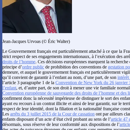
Jean-Jacques Urvoas (© Éric Walter)
Le Gouvernement français est particulièrement attaché à ce que la Fra
strict respect de ses engagements internationaux, à l’exécution des arr
droits de l’homme
. Ces décisions européennes marquent la recherche d
principe d’
ordre public
de prohibition des conventions de
gestation po
demeure, et auquel le gouvernement français est particulièrement vigila
qu’il convient de garantir à l’enfant au nom, d’une part, de son
intérêt
l’article 3 paragraphe 1 de la
Convention de New York du 26 janvier 19
l’enfant
, et, d’autre part, de son droit à mener une vie familiale normal
Convention européenne de sauvegarde des droits de l’homme et des l
confirment donc la nécessité impérieuse de distinguer le sort des enfan
ayant eu recours à un contrat illicite et ainsi de leur garantir, sur le terr
respect de leur identité, dont la filiation et la nationalité française cons
Les
arrêts du 3 juillet 2015 de la Cour de cassation
ont par ailleurs clar
enfants disposant d’un acte d’état civil probant au sens de l’
article 47 
désormais, sous réserve de leur conformité aux dispositions de l’
articl
des actes de naissance étrangers de ces enfants sans remettre aucunem