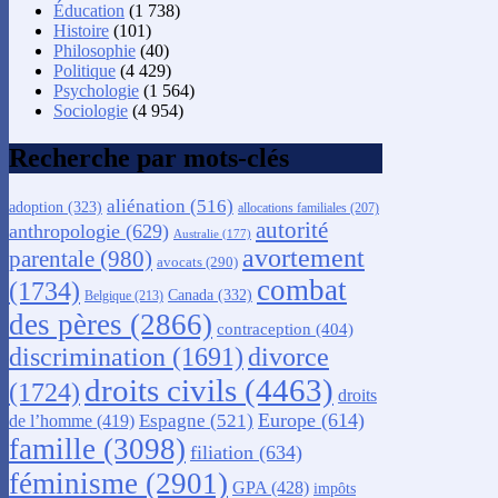
Éducation
(1 738)
Histoire
(101)
Philosophie
(40)
Politique
(4 429)
Psychologie
(1 564)
Sociologie
(4 954)
Recherche par mots-clés
aliénation
(516)
adoption
(323)
allocations familiales
(207)
autorité
anthropologie
(629)
Australie
(177)
avortement
parentale
(980)
avocats
(290)
combat
(1734)
Canada
(332)
Belgique
(213)
des pères
(2866)
contraception
(404)
discrimination
(1691)
divorce
droits civils
(4463)
(1724)
droits
Europe
(614)
Espagne
(521)
de l’homme
(419)
famille
(3098)
filiation
(634)
féminisme
(2901)
GPA
(428)
impôts