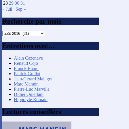
28
29
30
31
« Juil
Sep »
Recherche par mois
Recherche
par
mois
Entretiens avec…
Alain Cazenave
Renaud Cojo
Franck Éliard
Patrick Guillot
Jean-Gérard Maingot
Marc Mangin
Pierre-Luc Marville
Didier Quiertant
Hippolyte Romain
Lectures conseillées