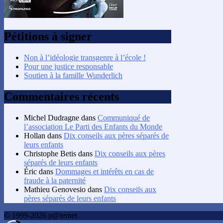
Pétitions à signer
Non à l’idéologie transgenre à l’école !
Pour une justice responsable
Soutien à la famille Wunderlich
Commentaires récents
Michel Dudragne
dans
Communiqué de
l’association Le Parti des Enfants du Monde
Hollan
dans
Dix conseils aux pères séparés de
leurs enfants
Christophe Betis
dans
Dix conseils aux pères
séparés de leurs enfants
Éric
dans
Dommages et intérêts en cas de
fraude à la paternité
Mathieu Genovesio
dans
Dix conseils aux
pères séparés de leurs enfants
© 1999-2026 p@ternet