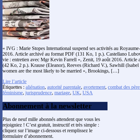
« IVG : Marie Stopes International suspend ses activités au Royaume
2016. Article archivé au format PDF (131 Ko, 1 p.). Castellano Lubov
vie : entretien avec Mgr Kevin Farrell », Zenit, 19 août 2016. Articl
(42 Ko, 2 p.). Krause (Eleanor), Reeves (Richard V.), Sawhill (Isabel
women are the most likely to be married », Brookings, […]
Lire l’article
Étiquettes :
aliénation
,
autorité parentale
,
avortement
,
combat des père
féminisme
,
jurisprudence
,
mariage
,
UK
,
USA
Abonnement à la newsletter
Plus de neuf mille abonnés attendent que vous les
rejoigniez ! C’est gratuit, instructif et très simple :
cliquez sur l’image ci-dessous et remplissez le
formulaire d’abonnement.