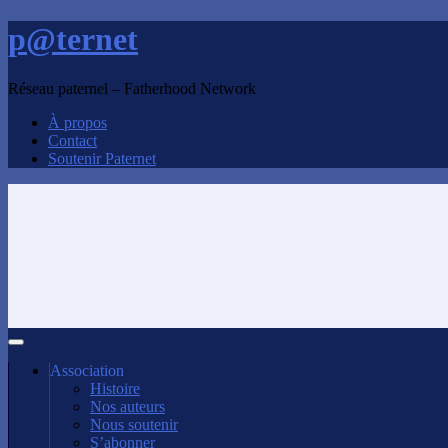
p@ternet
Réseau paternel – Fatherhood Network
À propos
Contact
Soutenir Paternet
Association
Histoire
Nos auteurs
Nous soutenir
S’abonner