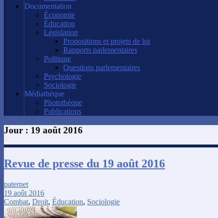
Documentation
Économie
Éducation
Législation
Propositions et projets de loi
Rapports parlementaires
Politique
Questions parlementaires
Psychologie
Sociologie
Médiathèque
Photothèque
Publications
Jour :
19 août 2016
Revue de presse du 19 août 2016
paternet
19 août 2016
Combat
,
Droit
,
Éducation
,
Sociologie