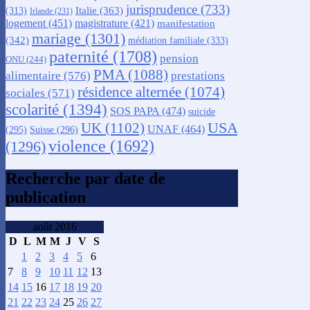
jurisprudence
(733)
Italie
(363)
(313)
Irlande
(231)
logement
(451)
magistrature
(421)
manifestation
mariage
(1301)
(342)
médiation familiale
(333)
paternité
(1708)
pension
ONU
(244)
PMA
(1088)
alimentaire
(576)
prestations
résidence alternée
(1074)
sociales
(571)
scolarité
(1394)
SOS PAPA
(474)
suicide
USA
UK
(1102)
UNAF
(464)
(295)
Suisse
(296)
violence
(1692)
(1296)
Recherche par date de
publication
août 2016
D
L
M
M
J
V
S
1
2
3
4
5
6
7
8
9
10
11
12
13
14
15
16
17
18
19
20
21
22
23
24
25
26
27