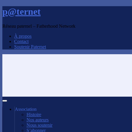
p@ternet
Réseau paternel – Fatherhood Network
À propos
Contact
Soutenir Paternet
Association
Histoire
Nos auteurs
Nous soutenir
S’abonner