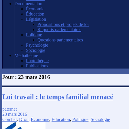
Documentation
Économie
Éducation
Législation
Propositions et projets de loi
Rapports parlementaires
Politique
Questions parlementaires
Psychologie
Sociologie
Médiathèque
Photothèque
Publications
Jour :
23 mars 2016
Loi travail : le temps familial menacé
paternet
23 mars 2016
Combat
,
Droit
,
Économie
,
Éducation
,
Politique
,
Sociologie