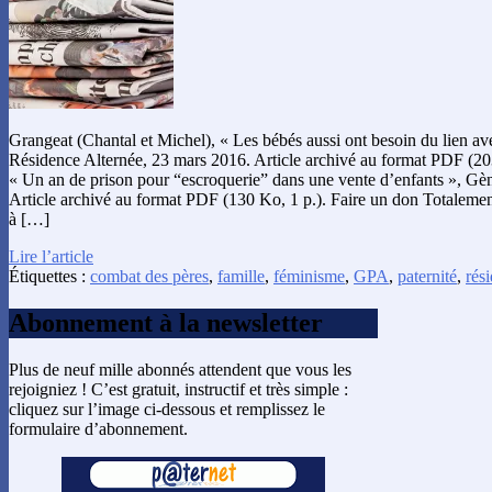
Grangeat (Chantal et Michel), « Les bébés aussi ont besoin du lien av
Résidence Alternée, 23 mars 2016. Article archivé au format PDF (20
« Un an de prison pour “escroquerie” dans une vente d’enfants », Gè
Article archivé au format PDF (130 Ko, 1 p.). Faire un don Totalemen
à […]
Lire l’article
Étiquettes :
combat des pères
,
famille
,
féminisme
,
GPA
,
paternité
,
rés
Abonnement à la newsletter
Plus de neuf mille abonnés attendent que vous les
rejoigniez ! C’est gratuit, instructif et très simple :
cliquez sur l’image ci-dessous et remplissez le
formulaire d’abonnement.