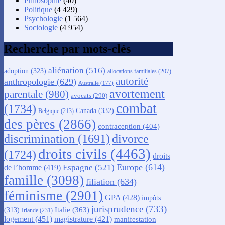
Philosophie
(40)
Politique
(4 429)
Psychologie
(1 564)
Sociologie
(4 954)
Recherche par mots-clés
aliénation
(516)
adoption
(323)
allocations familiales
(207)
autorité
anthropologie
(629)
Australie
(177)
avortement
parentale
(980)
avocats
(290)
combat
(1734)
Canada
(332)
Belgique
(213)
des pères
(2866)
contraception
(404)
discrimination
(1691)
divorce
droits civils
(4463)
(1724)
droits
Europe
(614)
Espagne
(521)
de l’homme
(419)
famille
(3098)
filiation
(634)
féminisme
(2901)
GPA
(428)
impôts
jurisprudence
(733)
Italie
(363)
(313)
Irlande
(231)
logement
(451)
magistrature
(421)
manifestation