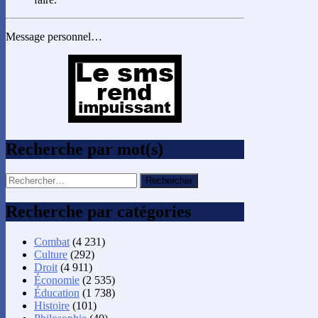
Message personnel…
Recherche par mot(s)
Rechercher :
Recherche par catégories
Combat
(4 231)
Culture
(292)
Droit
(4 911)
Économie
(2 535)
Éducation
(1 738)
Histoire
(101)