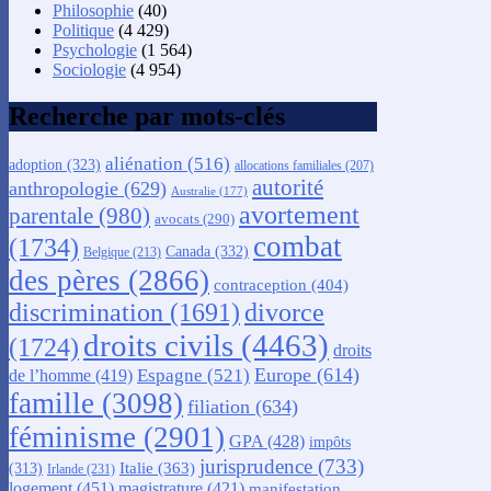
Philosophie
(40)
Politique
(4 429)
Psychologie
(1 564)
Sociologie
(4 954)
Recherche par mots-clés
aliénation
(516)
adoption
(323)
allocations familiales
(207)
autorité
anthropologie
(629)
Australie
(177)
avortement
parentale
(980)
avocats
(290)
combat
(1734)
Canada
(332)
Belgique
(213)
des pères
(2866)
contraception
(404)
discrimination
(1691)
divorce
droits civils
(4463)
(1724)
droits
Europe
(614)
Espagne
(521)
de l’homme
(419)
famille
(3098)
filiation
(634)
féminisme
(2901)
GPA
(428)
impôts
jurisprudence
(733)
Italie
(363)
(313)
Irlande
(231)
logement
(451)
magistrature
(421)
manifestation