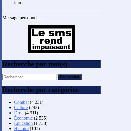
faire.
Message personnel…
Recherche par mot(s)
Rechercher :
Recherche par catégories
Combat
(4 231)
Culture
(292)
Droit
(4 911)
Économie
(2 535)
Éducation
(1 738)
Histoire
(101)