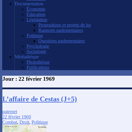
Documentation
Économie
Éducation
Législation
Propositions et projets de loi
Rapports parlementaires
Politique
Questions parlementaires
Psychologie
Sociologie
Médiathèque
Photothèque
Publications
Jour :
22 février 1969
L’affaire de Cestas (J+5)
paternet
22 février 1969
Combat
,
Droit
,
Politique