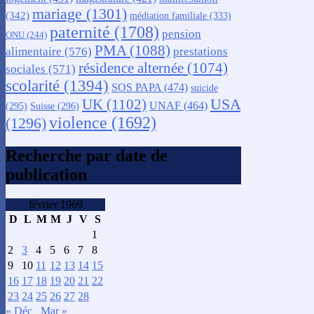
mariage
(1301)
(342)
médiation familiale
(333)
paternité
(1708)
pension
ONU
(244)
PMA
(1088)
alimentaire
(576)
prestations
résidence alternée
(1074)
sociales
(571)
scolarité
(1394)
SOS PAPA
(474)
suicide
USA
UK
(1102)
UNAF
(464)
(295)
Suisse
(296)
violence
(1692)
(1296)
Recherche par date de
publication
février 1969
D
L
M
M
J
V
S
1
2
3
4
5
6
7
8
9
10
11
12
13
14
15
16
17
18
19
20
21
22
23
24
25
26
27
28
« Déc
Mar »