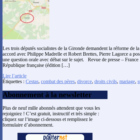
Les trois députés socialistes de la Gironde demandent la réforme de la 
accord avec Philippe Madrelle et Robert Brettes, Pierre Lagorce a posé
une question orale avec débat sur le sujet. Revue de presse – France L
République française (édition […]
Lire l’article
Étiquettes :
Cestas
,
combat des pères
,
divorce
,
droits civils
,
mariage
,
s
Abonnement à la newsletter
Plus de neuf mille abonnés attendent que vous les
rejoigniez ! C’est gratuit, instructif et très simple :
cliquez sur l’image ci-dessous et remplissez le
formulaire d’abonnement.