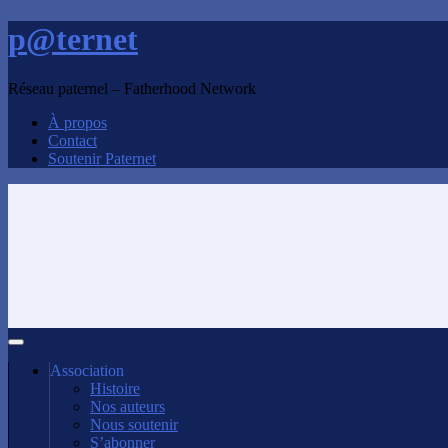
p@ternet
Réseau paternel – Fatherhood Network
À propos
Contact
Soutenir Paternet
Association
Histoire
Nos auteurs
Nous soutenir
S’abonner