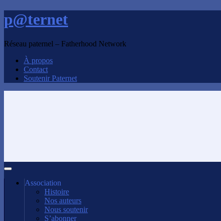
p@ternet
Réseau paternel – Fatherhood Network
À propos
Contact
Soutenir Paternet
Association
Histoire
Nos auteurs
Nous soutenir
S’abonner