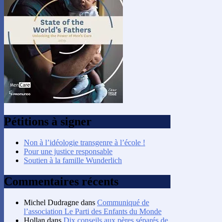
Pétitions à signer
Non à l’idéologie transgenre à l’école !
Pour une justice responsable
Soutien à la famille Wunderlich
Commentaires récents
Michel Dudragne
dans
Communiqué de
l’association Le Parti des Enfants du Monde
Hollan
dans
Dix conseils aux pères séparés de