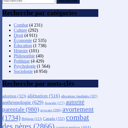
Recherche par catégories
Combat
(4 231)
Culture
(292)
Droit
(4 911)
Économie
(2 535)
Éducation
(1 738)
Histoire
(101)
Philosophie
(40)
Politique
(4 429)
Psychologie
(1 564)
Sociologie
(4 954)
Recherche par mots-clés
aliénation
(516)
adoption
(323)
allocations familiales
(207)
autorité
anthropologie
(629)
Australie
(177)
avortement
parentale
(980)
avocats
(290)
combat
(1734)
Canada
(332)
Belgique
(213)
des pères
(2866)
contraception
(404)