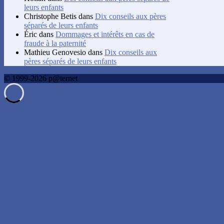
leurs enfants
Christophe Betis
dans
Dix conseils aux pères
séparés de leurs enfants
Éric
dans
Dommages et intérêts en cas de
fraude à la paternité
Mathieu Genovesio
dans
Dix conseils aux
pères séparés de leurs enfants
© 1999-2026 p@ternet