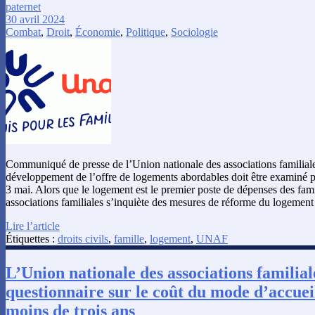
paternet
30 avril 2024
Combat
,
Droit
,
Économie
,
Politique
,
Sociologie
Communiqué de presse de l’Union nationale des associations familiales
développement de l’offre de logements abordables doit être examiné pa
3 mai. Alors que le logement est le premier poste de dépenses des fami
associations familiales s’inquiète des mesures de réforme du logemen
Lire l’article
Étiquettes :
droits civils
,
famille
,
logement
,
UNAF
L’Union nationale des associations familial
questionnaire sur le coût du mode d’accuei
moins de trois ans