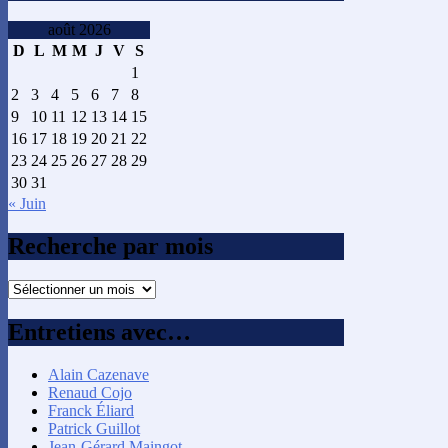
août 2026
D
L
M
M
J
V
S
1
2
3
4
5
6
7
8
9
10
11
12
13
14
15
16
17
18
19
20
21
22
23
24
25
26
27
28
29
30
31
« Juin
Recherche par mois
Recherche
par
mois
Entretiens avec…
Alain Cazenave
Renaud Cojo
Franck Éliard
Patrick Guillot
Jean-Gérard Maingot