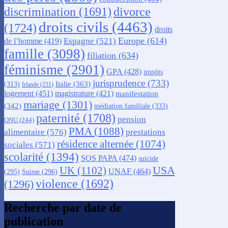
discrimination
(1691)
divorce
droits civils
(4463)
(1724)
droits
Europe
(614)
Espagne
(521)
de l’homme
(419)
famille
(3098)
filiation
(634)
féminisme
(2901)
GPA
(428)
impôts
jurisprudence
(733)
Italie
(363)
(313)
Irlande
(231)
logement
(451)
magistrature
(421)
manifestation
mariage
(1301)
(342)
médiation familiale
(333)
paternité
(1708)
pension
ONU
(244)
PMA
(1088)
alimentaire
(576)
prestations
résidence alternée
(1074)
sociales
(571)
scolarité
(1394)
SOS PAPA
(474)
suicide
USA
UK
(1102)
UNAF
(464)
(295)
Suisse
(296)
violence
(1692)
(1296)
Recherche par date de
publication