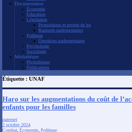
Documentation
Économie
Éducation
Législation
Propositions et projets de loi
Rapports parlementaires
Politique
Questions parlementaires
Psychologie
Sociologie
Médiathèque
Photothèque
Publications
Étiquette :
UNAF
Haro sur les augmentations du coût de l’ac
enfants pour les familles
paternet
2 octobre 2024
Combat
,
Économie
,
Politique