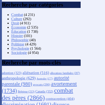
Recherche par catégories
Combat
(4 231)
Culture
(292)
Droit
(4 911)
Économie
(2 535)
Éducation
(1 738)
Histoire
(101)
Philosophie
(40)
Politique
(4 429)
Psychologie
(1 564)
Sociologie
(4 954)
Recherche par mots-clés
aliénation
(516)
adoption
(323)
allocations familiales
(207)
autorité
anthropologie
(629)
Australie
(177)
avortement
parentale
(980)
avocats
(290)
combat
(1734)
Canada
(332)
Belgique
(213)
des pères
(2866)
contraception
(404)
discrimination
(1691)
divorce