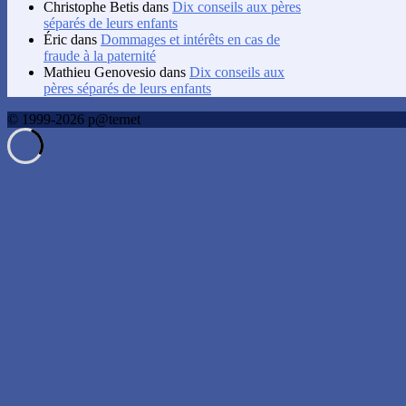
Christophe Betis
dans
Dix conseils aux pères
séparés de leurs enfants
Éric
dans
Dommages et intérêts en cas de
fraude à la paternité
Mathieu Genovesio
dans
Dix conseils aux
pères séparés de leurs enfants
© 1999-2026 p@ternet