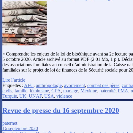
« Comprendre les enjeux de la loi de bioéthique avant sa 2e lecture pa
5 octobre 2020. Article archivé au format PDF (2.01 Mo, 1 p.). Décla
des associations familiales au conseil d’administration de la Caisse nat
familiales sur le projet de loi de finances de la Sécurité sociale pour 
Lire l’article
Étiquettes :
AFC
,
anthropologie
,
avortement
,
combat des pères
,
contr
civils
,
famille
,
féminisme
,
GPA
,
mariage
,
Mexique
,
paternité
,
PMA
,
r
Turquie
,
UK
,
UNAF
,
USA
,
violence
Revue de presse du 16 septembre 2020
paternet
16 septembre 2020