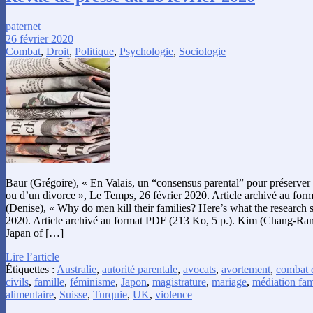
paternet
26 février 2020
Combat
,
Droit
,
Politique
,
Psychologie
,
Sociologie
Baur (Grégoire), « En Valais, un “consensus parental” pour préserver 
ou d’un divorce », Le Temps, 26 février 2020. Article archivé au for
(Denise), « Why do men kill their families? Here’s what the research sa
2020. Article archivé au format PDF (213 Ko, 5 p.). Kim (Chang-Ran)
Japan of […]
Lire l’article
Étiquettes :
Australie
,
autorité parentale
,
avocats
,
avortement
,
combat 
civils
,
famille
,
féminisme
,
Japon
,
magistrature
,
mariage
,
médiation fam
alimentaire
,
Suisse
,
Turquie
,
UK
,
violence