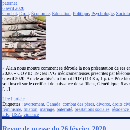
paternet
6 avril 2020
Combat
,
Droit
,
Économie
,
Éducation
,
Politique
,
Psychologie
,
Sociolo
« Alain nous montre comment se déroule la non présentation de ses enf
2020. « COVID-19 : les IVG médicamenteuses prescrites par télécons
6 avril 2020. Article archivé au format PDF (113 Ko, 1 p.). « Père biol
soit inscrit sur le certificat de naissance de sa fille », Gènéthique, 6 av
[…]
Lire l’article
Étiquettes :
avortement
,
Canada
,
combat des pères
,
divorce
,
droits civi
féminisme
,
filiation
,
mariage
,
paternité
,
prestations sociales
,
résidence 
UK
,
USA
,
violence
Revue de presse du 26 février 2020