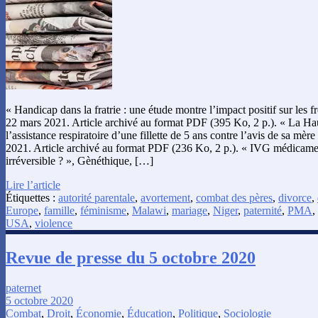
« Handicap dans la fratrie : une étude montre l’impact positif sur les f
22 mars 2021. Article archivé au format PDF (395 Ko, 2 p.). « La Hau
l’assistance respiratoire d’une fillette de 5 ans contre l’avis de sa mè
2021. Article archivé au format PDF (236 Ko, 2 p.). « IVG médicame
irréversible ? », Gènéthique, […]
Lire l’article
Étiquettes :
autorité parentale
,
avortement
,
combat des pères
,
divorce
,
Europe
,
famille
,
féminisme
,
Malawi
,
mariage
,
Niger
,
paternité
,
PMA
,
USA
,
violence
Revue de presse du 5 octobre 2020
paternet
5 octobre 2020
Combat
,
Droit
,
Économie
,
Éducation
,
Politique
,
Sociologie