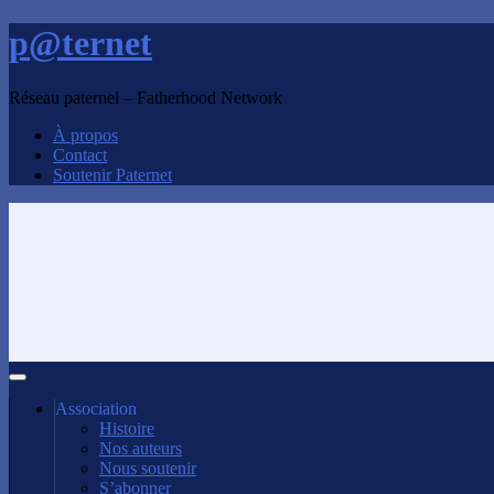
p@ternet
Réseau paternel – Fatherhood Network
À propos
Contact
Soutenir Paternet
Association
Histoire
Nos auteurs
Nous soutenir
S’abonner