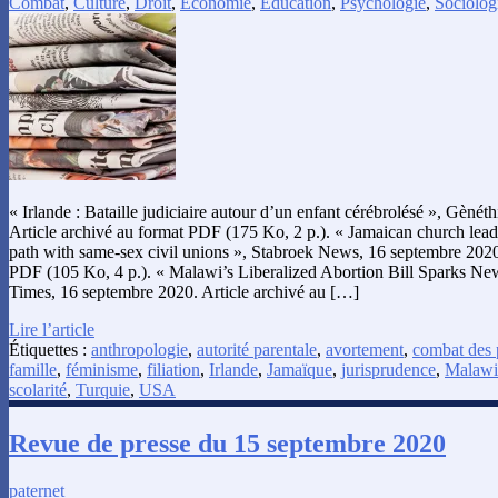
Combat
,
Culture
,
Droit
,
Économie
,
Éducation
,
Psychologie
,
Sociolog
« Irlande : Bataille judiciaire autour d’un enfant cérébrolésé », Gèné
Article archivé au format PDF (175 Ko, 2 p.). « Jamaican church le
path with same-sex civil unions », Stabroek News, 16 septembre 2020.
PDF (105 Ko, 4 p.). « Malawi’s Liberalized Abortion Bill Sparks N
Times, 16 septembre 2020. Article archivé au […]
Lire l’article
Étiquettes :
anthropologie
,
autorité parentale
,
avortement
,
combat des 
famille
,
féminisme
,
filiation
,
Irlande
,
Jamaïque
,
jurisprudence
,
Malawi
scolarité
,
Turquie
,
USA
Revue de presse du 15 septembre 2020
paternet