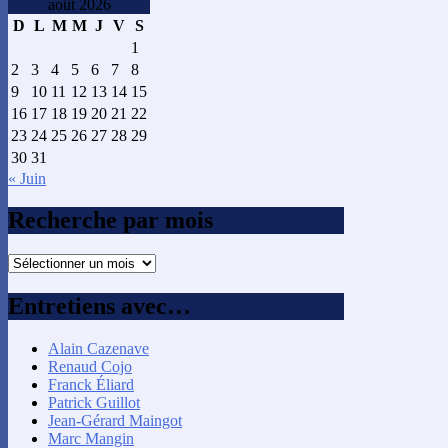
août 2026
D
L
M
M
J
V
S
1
2
3
4
5
6
7
8
9
10
11
12
13
14
15
16
17
18
19
20
21
22
23
24
25
26
27
28
29
30
31
« Juin
Recherche par mois
Recherche
par
mois
Entretiens avec…
Alain Cazenave
Renaud Cojo
Franck Éliard
Patrick Guillot
Jean-Gérard Maingot
Marc Mangin