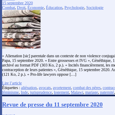
15 septembre 2020
Combat
,
Droit
,
Économie
,
Éducation
,
Psychologie
,
Sociologie
« Alienation [sic] parentale dans un contexte de non violence conjugal
Papa, 15 septembre 2020. « Entre grossesses et IVG », Gènéthique, 1
archivé au format PDF (303 Ko, 2 p.). « Incités financièrement, les m
contraception de leurs patientes », Gènéthique, 15 septembre 2020. A
(121 Ko, 2 p.). « Pro-life lawyers oppose […]
Lire l’article
Étiquettes :
aliénation
,
avocats
,
avortement
,
combat des pères
,
contrac
féminisme
,
Inde
,
jurisprudence
,
logement
,
Malawi
,
mariage
,
paternité
Revue de presse du 11 septembre 2020