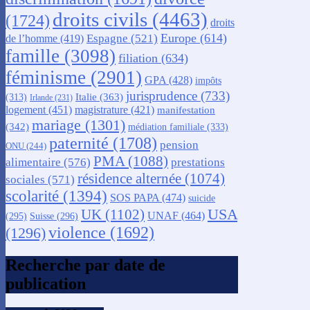
droits civils
(4463)
(1724)
droits
Europe
(614)
Espagne
(521)
de l’homme
(419)
famille
(3098)
filiation
(634)
féminisme
(2901)
GPA
(428)
impôts
jurisprudence
(733)
Italie
(363)
(313)
Irlande
(231)
logement
(451)
magistrature
(421)
manifestation
mariage
(1301)
(342)
médiation familiale
(333)
paternité
(1708)
pension
ONU
(244)
PMA
(1088)
alimentaire
(576)
prestations
résidence alternée
(1074)
sociales
(571)
scolarité
(1394)
SOS PAPA
(474)
suicide
USA
UK
(1102)
UNAF
(464)
(295)
Suisse
(296)
violence
(1692)
(1296)
Recherche par date de
publication