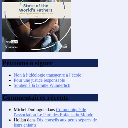
Pétitions à signer
Non à l’idéologie transgenre à l’école !
Pour une justice responsable
Soutien à la famille Wunderlich
Commentaires récents
Michel Dudragne
dans
Communiqué de
l’association Le Parti des Enfants du Monde
Hollan
dans
Dix conseils aux pères séparés de
leurs enfants