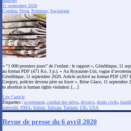
paternet
11 septembre 2020
Combat
,
Droit
,
Politique
,
Sociologie
« “1 000 premiers jours” de l’enfant : le rapport », Gènéthique, 11 se
au format PDF (471 Ko, 3 p.). « Au Royaume-Uni, vague d’avortemen
Gènéthique, 11 septembre 2020. Article archivé au format PDF (297 K
Gregory, policier devenu père au foyer », Brise Glace, 11 septembre 2
to abortion is human rights violation: […]
Lire l’article
Étiquettes :
avortement
,
combat des pères
,
divorce
,
droits civils
,
famill
paternité
,
PMA
,
Suisse
,
Taiwan
,
Turquie
,
UK
,
USA
Revue de presse du 6 avril 2020