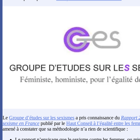
Le
Groupe d’études sur les sexismes
a pris connaissance du
Rapport 2
sexisme en France
publié par le
Haut Conseil à l’égalité entre les fe
amené à constater que sa méthodologie n’a rien de scientifique :
Le rapport n’envisage que le sexisme contre les femmes, ou mi