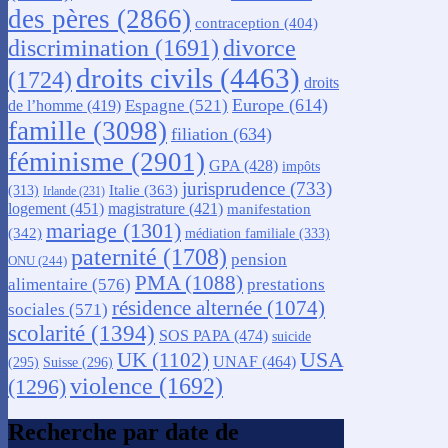
des pères
(2866)
contraception
(404)
discrimination
(1691)
divorce
droits civils
(4463)
(1724)
droits
Europe
(614)
Espagne
(521)
de l’homme
(419)
famille
(3098)
filiation
(634)
féminisme
(2901)
GPA
(428)
impôts
jurisprudence
(733)
Italie
(363)
(313)
Irlande
(231)
logement
(451)
magistrature
(421)
manifestation
mariage
(1301)
(342)
médiation familiale
(333)
paternité
(1708)
pension
ONU
(244)
PMA
(1088)
alimentaire
(576)
prestations
résidence alternée
(1074)
sociales
(571)
scolarité
(1394)
SOS PAPA
(474)
suicide
USA
UK
(1102)
UNAF
(464)
(295)
Suisse
(296)
violence
(1692)
(1296)
Recherche par date de