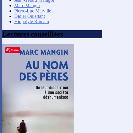
Jean-Gérard Maingot
Marc Mangin
Pierre-Luc Marville
Didier Quiertant
Hippolyte Romain
Lectures conseillées
Save