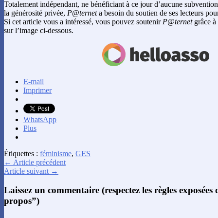
Totalement indépendant, ne bénéficiant à ce jour d’aucune subvention
la générosité privée,
P@ternet
a besoin du soutien de ses lecteurs pour
Si cet article vous a intéressé, vous pouvez soutenir
P@ternet
grâce à 
sur l’image ci-dessous.
E-mail
Imprimer
WhatsApp
Plus
Étiquettes :
féminisme
,
GES
← Article précédent
Article suivant →
Laissez un commentaire (respectez les règles exposées
propos”)