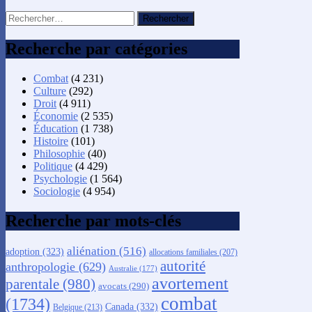
Rechercher :
Recherche par catégories
Combat
(4 231)
Culture
(292)
Droit
(4 911)
Économie
(2 535)
Éducation
(1 738)
Histoire
(101)
Philosophie
(40)
Politique
(4 429)
Psychologie
(1 564)
Sociologie
(4 954)
Recherche par mots-clés
aliénation
(516)
adoption
(323)
allocations familiales
(207)
autorité
anthropologie
(629)
Australie
(177)
avortement
parentale
(980)
avocats
(290)
combat
(1734)
Canada
(332)
Belgique
(213)