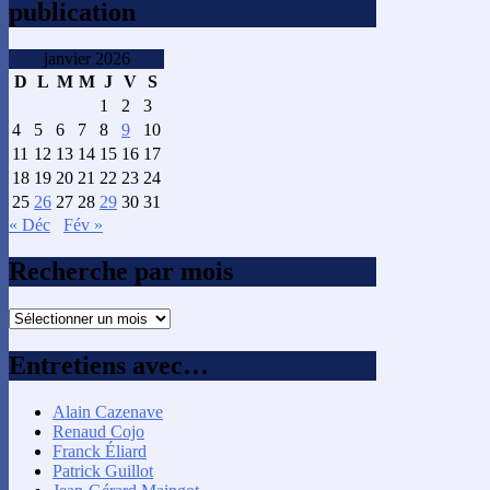
publication
janvier 2026
D
L
M
M
J
V
S
1
2
3
4
5
6
7
8
9
10
11
12
13
14
15
16
17
18
19
20
21
22
23
24
25
26
27
28
29
30
31
« Déc
Fév »
Recherche par mois
Recherche
par
mois
Entretiens avec…
Alain Cazenave
Renaud Cojo
Franck Éliard
Patrick Guillot