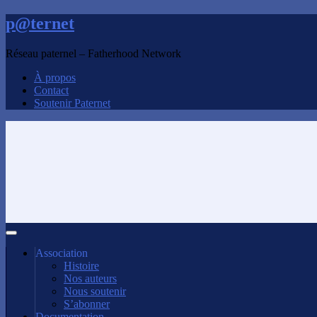
p@ternet
Réseau paternel – Fatherhood Network
À propos
Contact
Soutenir Paternet
Association
Histoire
Nos auteurs
Nous soutenir
S’abonner
Documentation