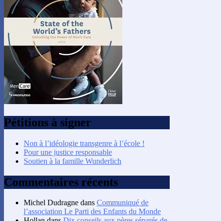
Pétitions à signer
Non à l’idéologie transgenre à l’école !
Pour une justice responsable
Soutien à la famille Wunderlich
Commentaires récents
Michel Dudragne
dans
Communiqué de
l’association Le Parti des Enfants du Monde
Hollan
dans
Dix conseils aux pères séparés de