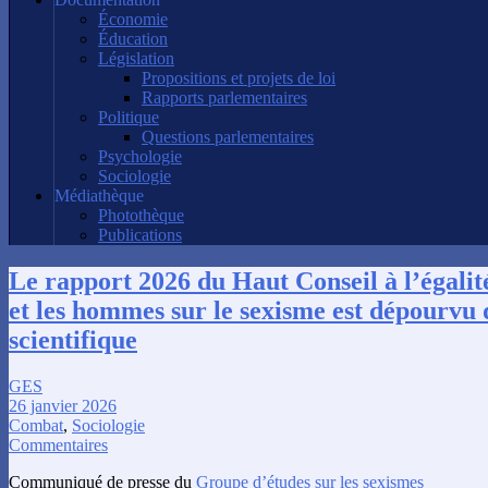
Économie
Éducation
Législation
Propositions et projets de loi
Rapports parlementaires
Politique
Questions parlementaires
Psychologie
Sociologie
Médiathèque
Photothèque
Publications
Le rapport 2026 du Haut Conseil à l’égalit
et les hommes sur le sexisme est dépourvu 
scientifique
GES
26 janvier 2026
Combat
,
Sociologie
Commentaires
Communiqué de presse du
Groupe d’études sur les sexismes