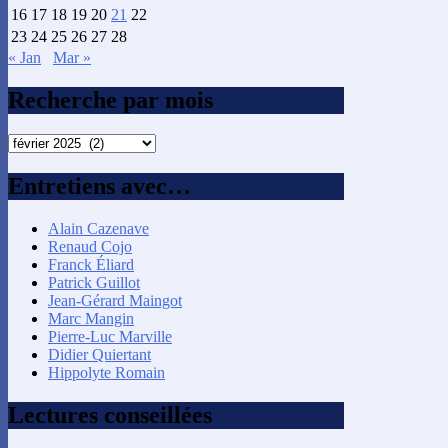
16
17
18
19
20
21
22
23
24
25
26
27
28
« Jan
Mar »
Recherche par mois
Recherche
par
mois
Entretiens avec…
Alain Cazenave
Renaud Cojo
Franck Éliard
Patrick Guillot
Jean-Gérard Maingot
Marc Mangin
Pierre-Luc Marville
Didier Quiertant
Hippolyte Romain
Lectures conseillées