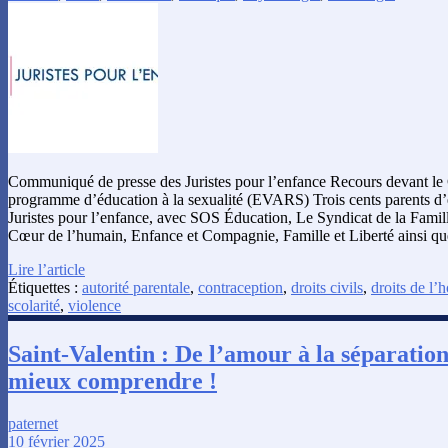
Communiqué de presse des Juristes pour l’enfance Recours devant le C
programme d’éducation à la sexualité (EVARS) Trois cents parents d’é
Juristes pour l’enfance, avec SOS Éducation, Le Syndicat de la Fami
Cœur de l’humain, Enfance et Compagnie, Famille et Liberté ainsi que
Lire l’article
Étiquettes :
autorité parentale
,
contraception
,
droits civils
,
droits de l
scolarité
,
violence
Saint-Valentin : De l’amour à la séparation
mieux comprendre !
paternet
10 février 2025