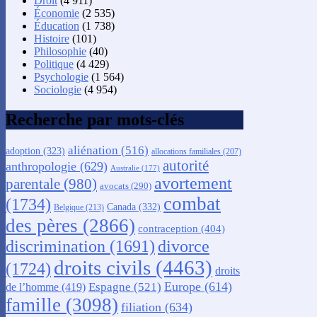
Droit
(4 911)
Économie
(2 535)
Éducation
(1 738)
Histoire
(101)
Philosophie
(40)
Politique
(4 429)
Psychologie
(1 564)
Sociologie
(4 954)
Recherche par mots-clés
aliénation
(516)
adoption
(323)
allocations familiales
(207)
autorité
anthropologie
(629)
Australie
(177)
avortement
parentale
(980)
avocats
(290)
combat
(1734)
Canada
(332)
Belgique
(213)
des pères
(2866)
contraception
(404)
discrimination
(1691)
divorce
droits civils
(4463)
(1724)
droits
Europe
(614)
Espagne
(521)
de l’homme
(419)
famille
(3098)
filiation
(634)