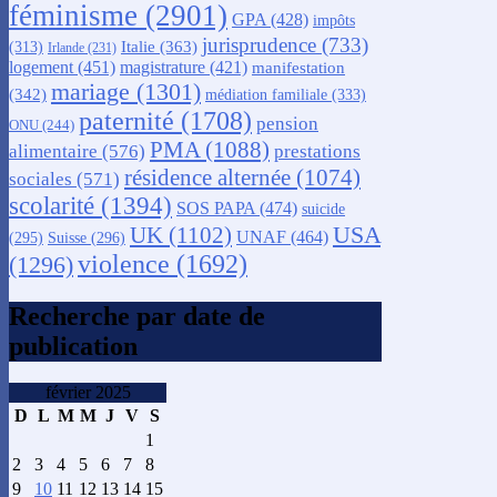
féminisme
(2901)
GPA
(428)
impôts
jurisprudence
(733)
Italie
(363)
(313)
Irlande
(231)
logement
(451)
magistrature
(421)
manifestation
mariage
(1301)
(342)
médiation familiale
(333)
paternité
(1708)
pension
ONU
(244)
PMA
(1088)
alimentaire
(576)
prestations
résidence alternée
(1074)
sociales
(571)
scolarité
(1394)
SOS PAPA
(474)
suicide
USA
UK
(1102)
UNAF
(464)
(295)
Suisse
(296)
violence
(1692)
(1296)
Recherche par date de
publication
février 2025
D
L
M
M
J
V
S
1
2
3
4
5
6
7
8
9
10
11
12
13
14
15