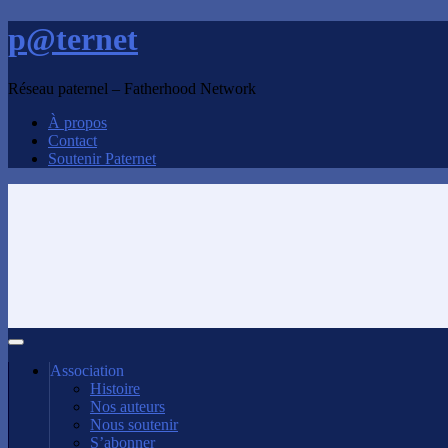
p@ternet
Réseau paternel – Fatherhood Network
À propos
Contact
Soutenir Paternet
Association
Histoire
Nos auteurs
Nous soutenir
S’abonner