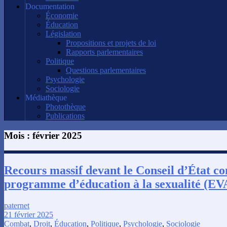
Documentation
Économie
Éducation
Législation
Propositions et projets de loi
Rapports parlementaires
Politique
Questions parlementaires
Psychologie
Sociologie
Médiathèque
Photothèque
Publications
Mois :
février 2025
Recours massif devant le Conseil d’État co
programme d’éducation à la sexualité (E
paternet
21 février 2025
Combat
,
Droit
,
Éducation
,
Politique
,
Psychologie
,
Sociologie