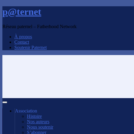
p@ternet
Réseau paternel – Fatherhood Network
À propos
Contact
Soutenir Paternet
Association
Histoire
Nos auteurs
Nous soutenir
S’abonner