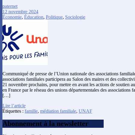
paternet
12 novembre 2024
Économie
,
Éducation
,
Politique
,
Sociologie
Communiqué de presse de l’Union nationale des associations familial
associations familiales participera au Salon des maires et des collectivité
21 novembre prochains, pour mettre en avant les actions de soutien a
en France par le réseau des unions départementales des associations fa
[…]
Lire l’article
Étiquettes :
famille
,
médiation familiale
,
UNAF
Abonnement à la newsletter