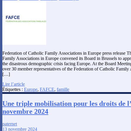
Federation of Catholic Family Associations in Europe press release T
Family Associations in Europe convened its Board in Brussels to appr
the disastrous demographic crisis facing Europe. At the Board Meeti
over 30 member representatives of the Federation of Catholic Family 
[…]
Lire l’article
Étiquettes :
Europe
,
FAFCE
,
famille
Une triple mobilisation pour les droits de l
novembre 2024
paternet
13 novembre 2024