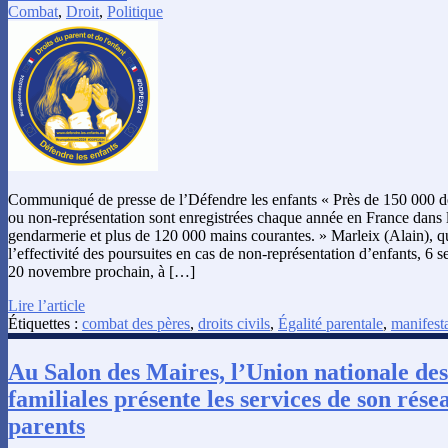
Combat
,
Droit
,
Politique
Communiqué de presse de l’Défendre les enfants « Près de 150 000 dé
ou non-représentation sont enregistrées chaque année en France dans l
gendarmerie et plus de 120 000 mains courantes. » Marleix (Alain), qu
l’effectivité des poursuites en cas de non-représentation d’enfants, 6
20 novembre prochain, à […]
Lire l’article
Étiquettes :
combat des pères
,
droits civils
,
Égalité parentale
,
manifest
Au Salon des Maires, l’Union nationale des
familiales présente les services de son rése
parents