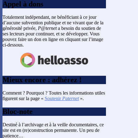
Appel à dons
Totalement indépendant, ne bénéficiant à ce jour
d’aucune subvention publique et ne vivant que de la
générosité privée,
P@ternet
a besoin du soutien de
ses lecteurs pour continuer, et se développer. Vous
pouvez faire un don en ligne en cliquant sur l’image
ci-dessous.
Mieux encore : adhérez !
Comment ? Pourquoi ? Toutes les informations utiles
figurent sur la page «
Soutenir
Paternet
».
Bloc-note
Destiné à l’archivage et à la veille documentaires, ce
site est en (re)construction permanente. Un peu de
patience…