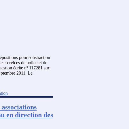
positions pour soustraction
es services de police et de
estion écrite nº 117281 sur
 septembre 2011. Le
ation
 associations
au en direction des