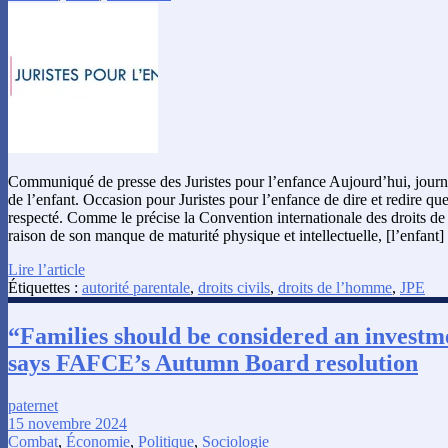
Communiqué de presse des Juristes pour l’enfance Aujourd’hui, journé
de l’enfant. Occasion pour Juristes pour l’enfance de dire et redire que 
respecté. Comme le précise la Convention internationale des droits de
raison de son manque de maturité physique et intellectuelle, [l’enfant
Lire l’article
Étiquettes :
autorité parentale
,
droits civils
,
droits de l’homme
,
JPE
“Families should be considered an investme
says FAFCE’s Autumn Board resolution
paternet
15 novembre 2024
Combat
,
Économie
,
Politique
,
Sociologie