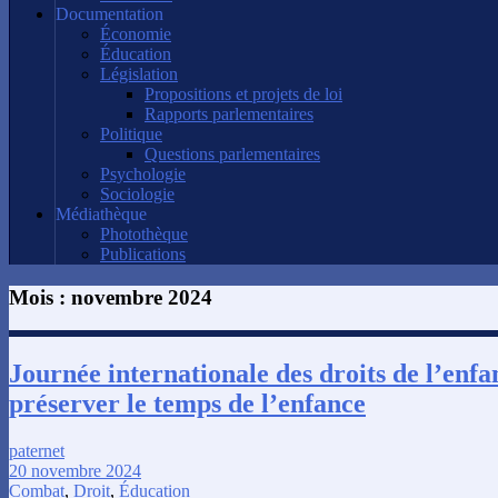
Documentation
Économie
Éducation
Législation
Propositions et projets de loi
Rapports parlementaires
Politique
Questions parlementaires
Psychologie
Sociologie
Médiathèque
Photothèque
Publications
Mois :
novembre 2024
Journée internationale des droits de l’enfan
préserver le temps de l’enfance
paternet
20 novembre 2024
Combat
,
Droit
,
Éducation