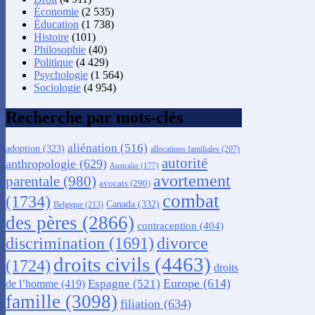
Économie
(2 535)
Éducation
(1 738)
Histoire
(101)
Philosophie
(40)
Politique
(4 429)
Psychologie
(1 564)
Sociologie
(4 954)
Recherche par mots-clés
aliénation
(516)
adoption
(323)
allocations familiales
(207)
autorité
anthropologie
(629)
Australie
(177)
avortement
parentale
(980)
avocats
(290)
combat
(1734)
Canada
(332)
Belgique
(213)
des pères
(2866)
contraception
(404)
discrimination
(1691)
divorce
droits civils
(4463)
(1724)
droits
Europe
(614)
Espagne
(521)
de l’homme
(419)
famille
(3098)
filiation
(634)