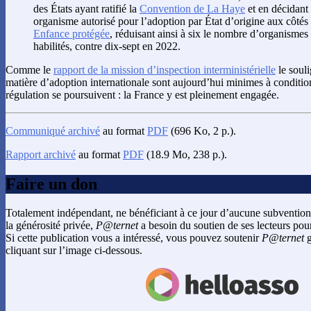
des États ayant ratifié la
Convention de La Haye
et en décidant 
organisme autorisé pour l’adoption par État d’origine aux côtés
Enfance protégée
, réduisant ainsi à six le nombre d’organismes
habilités, contre dix-sept en 2022.
Comme le
rapport de la mission d’inspection interministérielle
le souli
matière d’adoption internationale sont aujourd’hui minimes à condition
régulation se poursuivent : la France y est pleinement engagée.
Communiqué archivé
au format
PDF
(696 Ko, 2 p.).
Rapport archivé
au format
PDF
(18.9 Mo, 238 p.).
Faire un don
Totalement indépendant, ne bénéficiant à ce jour d’aucune subvention
la générosité privée,
P@ternet
a besoin du soutien de ses lecteurs pour
Si cette publication vous a intéressé, vous pouvez soutenir
P@ternet
g
cliquant sur l’image ci-dessous.