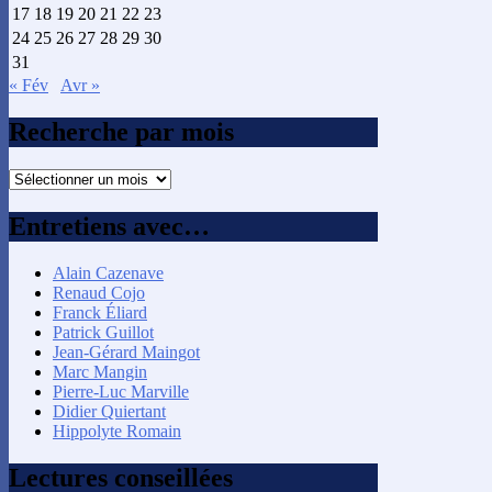
17
18
19
20
21
22
23
24
25
26
27
28
29
30
31
« Fév
Avr »
Recherche par mois
Recherche
par
mois
Entretiens avec…
Alain Cazenave
Renaud Cojo
Franck Éliard
Patrick Guillot
Jean-Gérard Maingot
Marc Mangin
Pierre-Luc Marville
Didier Quiertant
Hippolyte Romain
Lectures conseillées