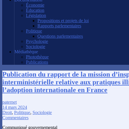
Économie
Éducation
Législation
Propositions et projets de loi
Rapports parlementaires
Politique
Questions parlementaires
Psychologie
Sociologie
Médiathèque
Photothèque
Publications
Publication du rapport de la mission d’ins
interministérielle relative aux pratiques ill
l’adoption internationale en France
paternet
14 mars 2024
Droit
,
Politique
,
Sociologie
Commentaires
Communiqué gouvernemental