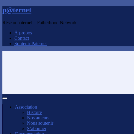
p@ternet
Réseau paternel – Fatherhood Network
À propos
Contact
Soutenir Paternet
Association
Histoire
Nos auteurs
Nous soutenir
S’abonner
Documentation