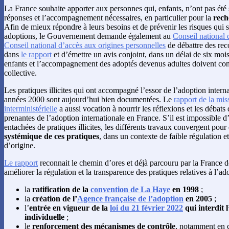
La France souhaite apporter aux personnes qui, enfants, n’ont pas été
réponses et l’accompagnement nécessaires, en particulier pour la
rech
Afin de mieux répondre à leurs besoins et de prévenir les risques qui s
adoptions, le Gouvernement demande également au
Conseil national 
Conseil national d’accès aux origines personnelles
de débattre des re
dans
le rapport
et d’émettre un avis conjoint, dans un délai de six mois
enfants et l’accompagnement des adoptés devenus adultes doivent cons
collective.
Les pratiques illicites qui ont accompagné l’essor de l’adoption intern
années 2000 sont aujourd’hui bien documentées. Le
rapport de la mis
interministérielle
a aussi vocation à nourrir les réflexions et les débats
prenantes de l’adoption internationale en France. S’il est impossible d
entachées de pratiques illicites, les différents travaux convergent pou
systémique de ces pratiques
, dans un contexte de faible régulation et
d’origine.
Le rapport
reconnait le chemin d’ores et déjà parcouru par la France d
améliorer la régulation et la transparence des pratiques relatives à l’ad
la
ratification de la
convention de La Haye
en 1998
;
la
création de l’
Agence française de l’adoption
en 2005
;
l’
entrée en vigueur de la
loi du 21 février 2022
qui interdit
individuelle
;
le
renforcement des mécanismes de contrôle
, notamment en 