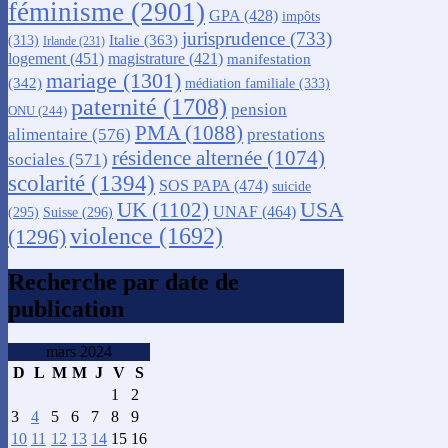
féminisme
(2901)
GPA
(428)
impôts
jurisprudence
(733)
Italie
(363)
(313)
Irlande
(231)
logement
(451)
magistrature
(421)
manifestation
mariage
(1301)
(342)
médiation familiale
(333)
paternité
(1708)
pension
ONU
(244)
PMA
(1088)
alimentaire
(576)
prestations
résidence alternée
(1074)
sociales
(571)
scolarité
(1394)
SOS PAPA
(474)
suicide
USA
UK
(1102)
UNAF
(464)
(295)
Suisse
(296)
violence
(1692)
(1296)
Recherche par date de
publication
mars 2024
D
L
M
M
J
V
S
1
2
3
4
5
6
7
8
9
10
11
12
13
14
15
16