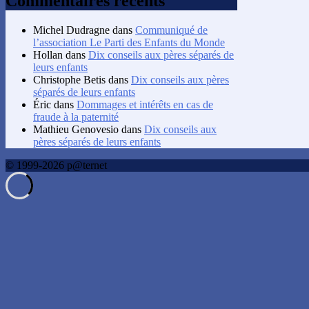
Commentaires récents
Michel Dudragne
dans
Communiqué de
l’association Le Parti des Enfants du Monde
Hollan
dans
Dix conseils aux pères séparés de
leurs enfants
Christophe Betis
dans
Dix conseils aux pères
séparés de leurs enfants
Éric
dans
Dommages et intérêts en cas de
fraude à la paternité
Mathieu Genovesio
dans
Dix conseils aux
pères séparés de leurs enfants
© 1999-2026 p@ternet