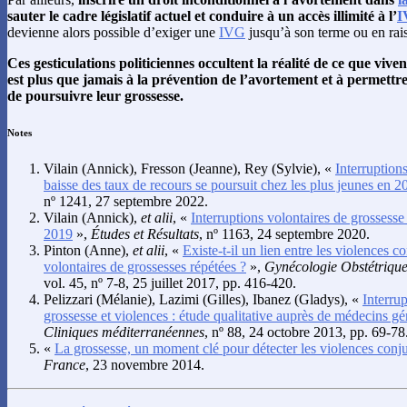
sauter le cadre législatif actuel et conduire à un accès illimité à l’
I
devienne alors possible d’exiger une
IVG
jusqu’à son terme ou en rai
Ces gesticulations politiciennes occultent la réalité de ce que viven
est plus que jamais à la prévention de l’avortement et à permettre 
de poursuivre leur grossesse.
Notes
Vilain
(Annick),
Fresson
(Jeanne),
Rey
(Sylvie), «
Interruptions
baisse des taux de recours se poursuit chez les plus jeunes en 2
nº 1241, 27 septembre 2022.
Vilain
(Annick),
et alii
, «
Interruptions volontaires de grossess
2019
»,
Études et Résultats
, nº 1163, 24 septembre 2020.
Pinton
(Anne),
et alii
, «
Existe-t-il un lien entre les violences co
volontaires de grossesses répétées ?
»,
Gynécologie Obstétrique 
vol. 45, nº 7-8, 25 juillet 2017, pp. 416-420.
Pelizzari
(Mélanie),
Lazimi
(Gilles),
Ibanez
(Gladys), «
Interru
grossesse et violences : étude qualitative auprès de médecins gé
Cliniques méditerranéennes
, nº 88, 24 octobre 2013, pp. 69-78
«
La grossesse, un moment clé pour détecter les violences conj
France
, 23 novembre 2014.