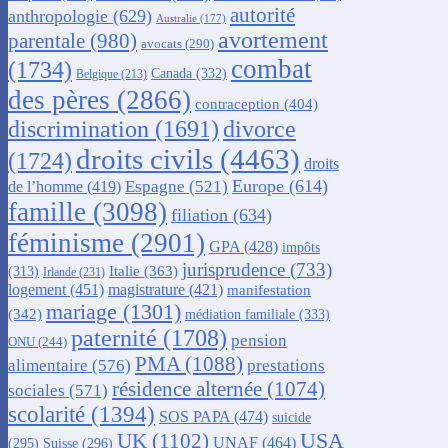
autorité
anthropologie
(629)
Australie
(177)
avortement
parentale
(980)
avocats
(290)
combat
(1734)
Canada
(332)
Belgique
(213)
des pères
(2866)
contraception
(404)
discrimination
(1691)
divorce
droits civils
(4463)
(1724)
droits
Europe
(614)
Espagne
(521)
de l’homme
(419)
famille
(3098)
filiation
(634)
féminisme
(2901)
GPA
(428)
impôts
jurisprudence
(733)
Italie
(363)
(313)
Irlande
(231)
logement
(451)
magistrature
(421)
manifestation
mariage
(1301)
(342)
médiation familiale
(333)
paternité
(1708)
pension
ONU
(244)
PMA
(1088)
alimentaire
(576)
prestations
résidence alternée
(1074)
sociales
(571)
scolarité
(1394)
SOS PAPA
(474)
suicide
USA
UK
(1102)
UNAF
(464)
(295)
Suisse
(296)