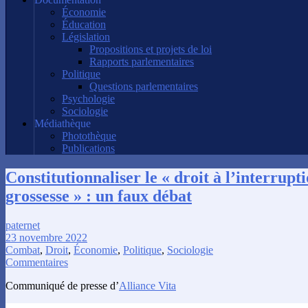
Économie
Éducation
Législation
Propositions et projets de loi
Rapports parlementaires
Politique
Questions parlementaires
Psychologie
Sociologie
Médiathèque
Photothèque
Publications
Constitutionnaliser le « droit à l’interrupt
grossesse » : un faux débat
paternet
23 novembre 2022
Combat
,
Droit
,
Économie
,
Politique
,
Sociologie
Commentaires
Communiqué de presse d’
Alliance Vita