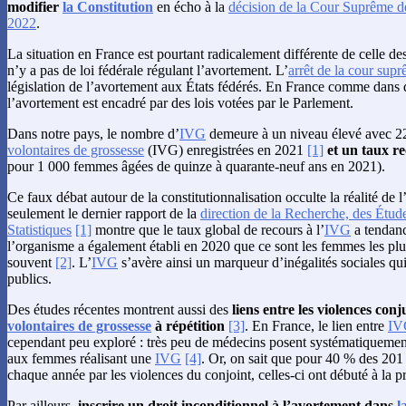
modifier
la Constitution
en écho à la
décision de la Cour Suprême de
2022
.
La situation en France est pourtant radicalement différente de celle de
n’y a pas de loi fédérale régulant l’avortement. L’
arrêt de la cour sup
législation de l’avortement aux États fédérés. En France comme dans
l’avortement est encadré par des lois votées par le Parlement.
Dans notre pays, le nombre d’
IVG
demeure à un niveau élevé avec 
volontaires de grossesse
(IVG) enregistrées en 2021
[1]
et un taux r
pour 1 000 femmes âgées de quinze à quarante-neuf ans en 2021).
Ce faux débat autour de la constitutionnalisation occulte la réalité de l
seulement le dernier rapport de la
direction de la Recherche, des Étude
Statistiques
[1]
montre que le taux global de recours à l’
IVG
a tendanc
l’organisme a également établi en 2020 que ce sont les femmes les plu
souvent
[2]
. L’
IVG
s’avère ainsi un marqueur d’inégalités sociales qui 
publics.
Des études récentes montrent aussi des
liens entre les violences conj
volontaires de grossesse
à répétition
[3]
. En France, le lien entre
IV
cependant peu exploré : très peu de médecins posent systématiquement
aux femmes réalisant une
IVG
[4]
. Or, on sait que pour 40 % des 20
chaque année par les violences du conjoint, celles-ci ont débuté à la 
Par ailleurs,
inscrire un droit inconditionnel à l’avortement dans
l