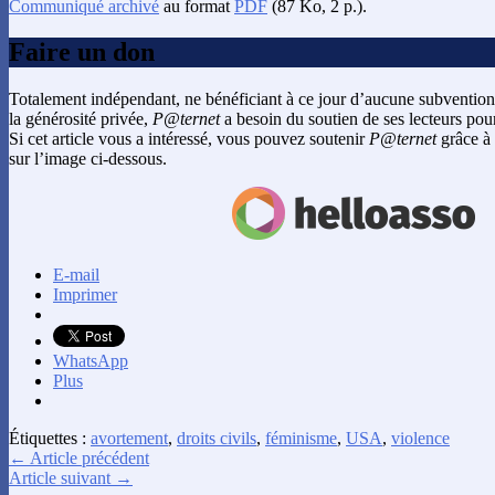
Communiqué archivé
au format
PDF
(87 Ko, 2 p.).
Faire un don
Totalement indépendant, ne bénéficiant à ce jour d’aucune subvention
la générosité privée,
P@ternet
a besoin du soutien de ses lecteurs pour
Si cet article vous a intéressé, vous pouvez soutenir
P@ternet
grâce à 
sur l’image ci-dessous.
E-mail
Imprimer
WhatsApp
Plus
Étiquettes :
avortement
,
droits civils
,
féminisme
,
USA
,
violence
← Article précédent
Article suivant →