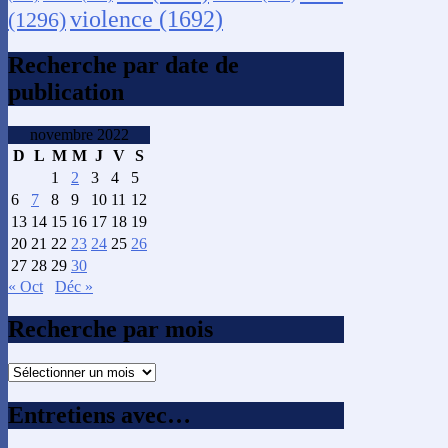
violence
(1692)
(1296)
Recherche par date de
publication
novembre 2022
D
L
M
M
J
V
S
1
2
3
4
5
6
7
8
9
10
11
12
13
14
15
16
17
18
19
20
21
22
23
24
25
26
27
28
29
30
« Oct
Déc »
Recherche par mois
Recherche
par
mois
Entretiens avec…