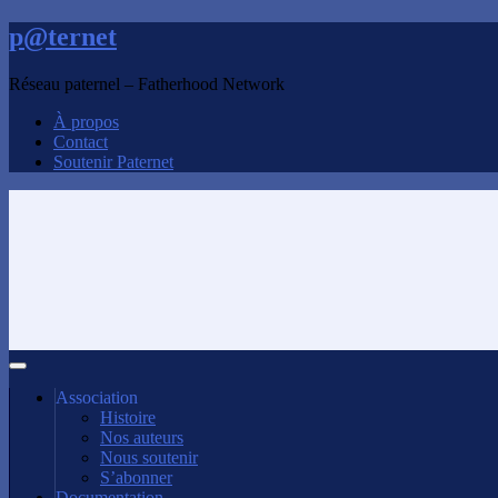
p@ternet
Réseau paternel – Fatherhood Network
À propos
Contact
Soutenir Paternet
Association
Histoire
Nos auteurs
Nous soutenir
S’abonner
Documentation