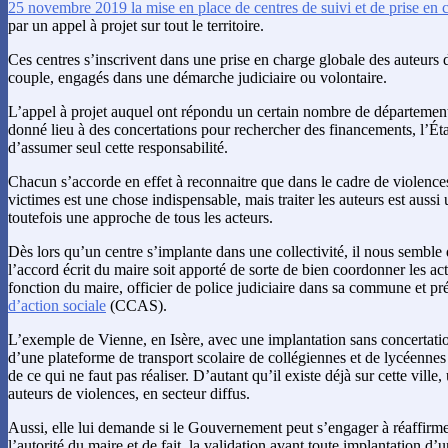
25 novembre 2019 la mise en place de centres de suivi et de prise en 
par un appel à projet sur tout le territoire.
Ces centres s’inscrivent dans une prise en charge globale des auteurs 
couple, engagés dans une démarche judiciaire ou volontaire.
L’appel à projet auquel ont répondu un certain nombre de départements,
donné lieu à des concertations pour rechercher des financements, l’Ét
d’assumer seul cette responsabilité.
Chacun s’accorde en effet à reconnaitre que dans le cadre de violences i
victimes est une chose indispensable, mais traiter les auteurs est aussi 
toutefois une approche de tous les acteurs.
Dès lors qu’un centre s’implante dans une collectivité, il nous sembl
l’accord écrit du maire soit apporté de sorte de bien coordonner les act
fonction du maire, officier de police judiciaire dans sa commune et p
d’action sociale
(CCAS).
L’exemple de Vienne, en Isère, avec une implantation sans concertat
d’une plateforme de transport scolaire de collégiennes et de lycéenn
de ce qui ne faut pas réaliser. D’autant qu’il existe déjà sur cette ville,
auteurs de violences, en secteur diffus.
Aussi, elle lui demande si le Gouvernement peut s’engager à réaffirm
l’autorité du maire et de fait, la validation avant toute implantation 