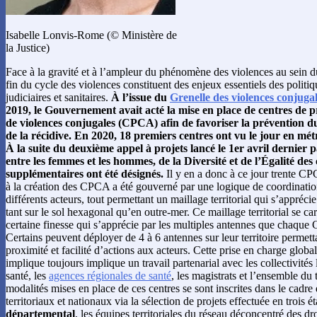
Isabelle Lonvis-Rome (© Ministère de
la Justice)
Face à la gravité et à l’ampleur du phénomène des violences au sein du
fin du cycle des violences constituent des enjeux essentiels des politiq
judiciaires et sanitaires.
À l’issue du
Grenelle des violences conjuga
2019, le Gouvernement avait acté la mise en place de centres de p
de violences conjugales (CPCA) afin de favoriser la prévention du
de la récidive. En 2020, 18 premiers centres ont vu le jour en mé
À la suite du deuxième appel à projets lancé le 1er avril dernier p
entre les femmes et les hommes, de la Diversité et de l’Égalité d
supplémentaires ont été désignés.
Il y en a donc à ce jour trente CP
à la création des CPCA a été gouverné par une logique de coordination 
différents acteurs, tout permettant un maillage territorial qui s’appréci
tant sur le sol hexagonal qu’en outre-mer. Ce maillage territorial se c
certaine finesse qui s’apprécie par les multiples antennes que chaque
Certains peuvent déployer de 4 à 6 antennes sur leur territoire permett
proximité et facilité d’actions aux acteurs. Cette prise en charge globa
implique toujours implique un travail partenarial avec les collectivités 
santé, les
agences régionales de santé
, les magistrats et l’ensemble du t
modalités mises en place de ces centres se sont inscrites dans le cadre
territoriaux et nationaux via la sélection de projets effectuée en trois 
départemental
, les équipes territoriales du réseau déconcentré des dr