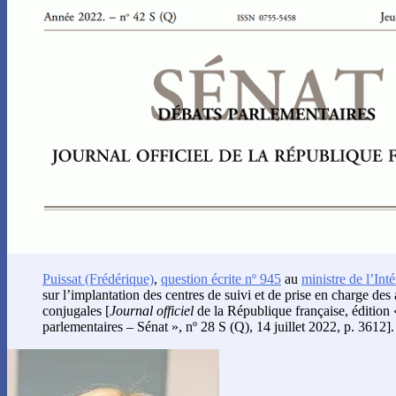
Puissat
(Frédérique)
,
question écrite nº 945
au
ministre de l’Int
sur l’implantation des centres de suivi et de prise en charge des
conjugales [
Journal officiel
de la République française, édition
parlementaires – Sénat », nº 28 S (Q), 14 juillet 2022, p. 3612].