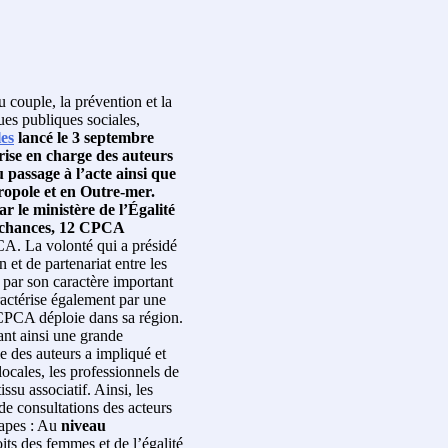
 couple, la prévention et la
ues publiques sociales,
les
lancé le 3 septembre
rise en charge des auteurs
 passage à l’acte ainsi que
tropole et en Outre-mer.
ar le ministère de l’Égalité
es chances, 12 CPCA
CA. La volonté qui a présidé
et de partenariat entre les
e par son caractère important
aractérise également par une
 CPCA déploie dans sa région.
ant ainsi une grande
le des auteurs a impliqué et
locales, les professionnels de
issu associatif. Ainsi, les
 de consultations des acteurs
étapes : Au
niveau
oits des femmes et de l’égalité