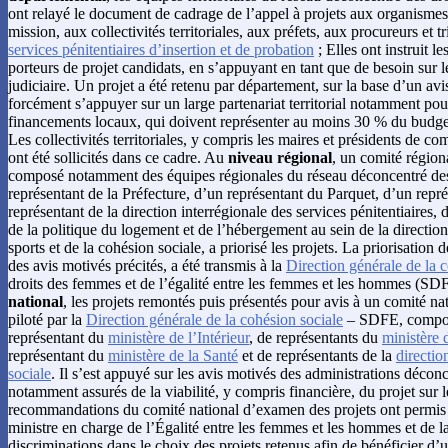
ont relayé le document de cadrage de l’appel à projets aux organismes 
mission, aux collectivités territoriales, aux préfets, aux procureurs et 
services pénitentiaires d’insertion et de probation
; Elles ont instruit le
porteurs de projet candidats, en s’appuyant en tant que de besoin sur le
judiciaire. Un projet a été retenu par département, sur la base d’un avi
forcément s’appuyer sur un large partenariat territorial notamment pou
financements locaux, qui doivent représenter au moins 30 % du budg
Les collectivités territoriales, y compris les maires et présidents de
ont été sollicités dans ce cadre. Au
niveau régional
, un comité régiona
composé notamment des équipes régionales du réseau déconcentré des
représentant de la Préfecture, d’un représentant du Parquet, d’un repré
représentant de la direction interrégionale des services pénitentiaires,
de la politique du logement et de l’hébergement au sein de la direction
sports et de la cohésion sociale, a priorisé les projets. La priorisation
des avis motivés précités, a été transmis à la
Direction générale de la 
droits des femmes et de l’égalité entre les femmes et les hommes (SD
national
, les projets remontés puis présentés pour avis à un comité na
piloté par la
Direction générale de la cohésion sociale
– SDFE, compo
représentant du
ministère de l’Intérieur
, de représentants du
ministère d
représentant du
ministère de la Santé
et de représentants de la
directio
sociale
. Il s’est appuyé sur les avis motivés des administrations déconc
notamment assurés de la viabilité, y compris financière, du projet sur le
recommandations du comité national d’examen des projets ont permis d
ministre en charge de l’Égalité entre les femmes et les hommes et de la
discriminations dans le choix des projets retenus afin de bénéficier d’u