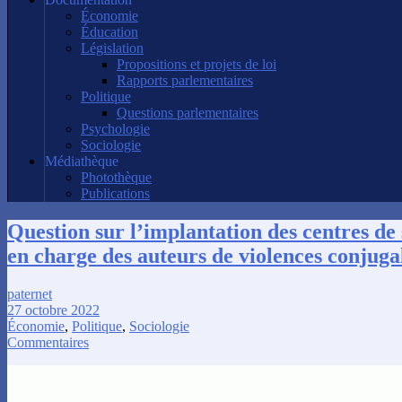
Économie
Éducation
Législation
Propositions et projets de loi
Rapports parlementaires
Politique
Questions parlementaires
Psychologie
Sociologie
Médiathèque
Photothèque
Publications
Question sur l’implantation des centres de s
en charge des auteurs de violences conjuga
paternet
27 octobre 2022
Économie
,
Politique
,
Sociologie
Commentaires