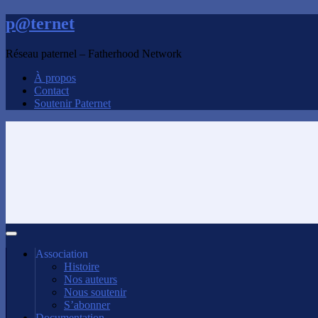
p@ternet
Réseau paternel – Fatherhood Network
À propos
Contact
Soutenir Paternet
Association
Histoire
Nos auteurs
Nous soutenir
S’abonner
Documentation