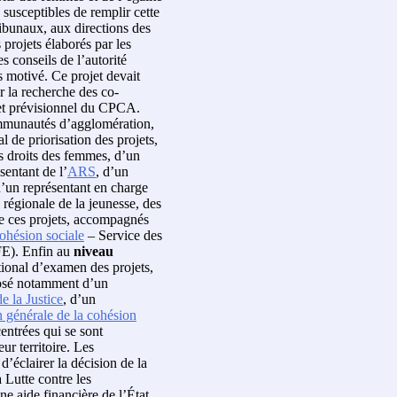
susceptibles de remplir cette
tribunaux, aux directions des
s projets élaborés par les
s conseils de l’autorité
s motivé. Ce projet devait
r la recherche des co-
et prévisionnel du CPCA.
 communautés d’agglomération,
l de priorisation des projets,
 droits des femmes, d’un
sentant de l’
ARS
, d’un
 d’un représentant en charge
 régionale de la jeunesse, des
 de ces projets, accompagnés
cohésion sociale
– Service des
FE). Enfin au
niveau
tional d’examen des projets,
sé notamment d’un
e la Justice
, d’un
n générale de la cohésion
entrées qui se sont
ur territoire. Les
’éclairer la décision de la
 Lutte contre les
ne aide financière de l’État.