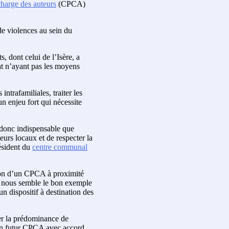
charge des auteurs
(CPCA)
de violences au sein du
 dont celui de l’Isère, a
at n’ayant pas les moyens
ntrafamiliales, traiter les
un enjeu fort qui nécessite
e donc indispensable que
eurs locaux et de respecter la
résident du
centre communal
ion d’un CPCA à proximité
es nous semble le bon exemple
 un dispositif à destination des
er la prédominance de
d’un futur CPCA avec accord