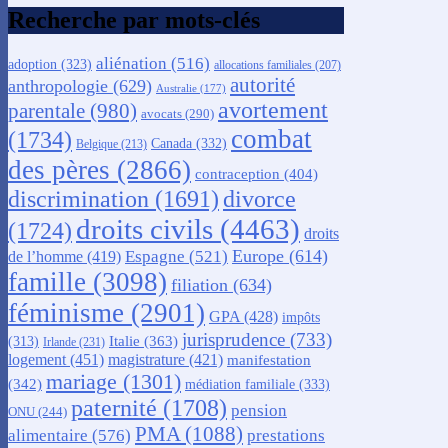
Recherche par mots-clés
aliénation
(516)
adoption
(323)
allocations familiales
(207)
autorité
anthropologie
(629)
Australie
(177)
avortement
parentale
(980)
avocats
(290)
combat
(1734)
Canada
(332)
Belgique
(213)
des pères
(2866)
contraception
(404)
discrimination
(1691)
divorce
droits civils
(4463)
(1724)
droits
Europe
(614)
Espagne
(521)
de l’homme
(419)
famille
(3098)
filiation
(634)
féminisme
(2901)
GPA
(428)
impôts
jurisprudence
(733)
Italie
(363)
(313)
Irlande
(231)
logement
(451)
magistrature
(421)
manifestation
mariage
(1301)
(342)
médiation familiale
(333)
paternité
(1708)
pension
ONU
(244)
PMA
(1088)
alimentaire
(576)
prestations