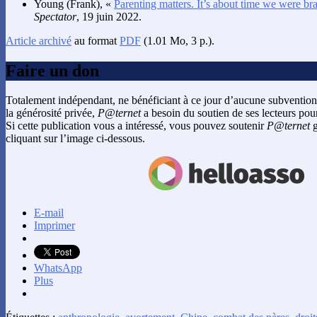
Young
(Frank), «
Parenting matters. It’s about time we were br
Spectator
, 19 juin 2022.
Article archivé
au format
PDF
(1.01 Mo, 3 p.).
Faire un don
Totalement indépendant, ne bénéficiant à ce jour d’aucune subvention
la générosité privée,
P@ternet
a besoin du soutien de ses lecteurs pour
Si cette publication vous a intéressé, vous pouvez soutenir
P@ternet
g
cliquant sur l’image ci-dessous.
E-mail
Imprimer
WhatsApp
Plus