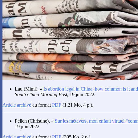
Lau
(Mimi), «
Is abortion legal in China, how common is it and 
South China Morning Post
, 19 juin 2022.
Article archivé
au format
PDF
(1.21 Mo, 4 p.).
Pellen
(Christine), «
Sur les métavers, mon enfant virtuel “com
19 juin 2022.
Article archivé
au format
PDF
(395 Ko, 2 p.).