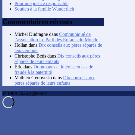
Pour une justice responsable
Soutien à la famille Wunderlich
Commentaires récents
Michel Dudragne
dans
Communiqué de
l’association Le Parti des Enfants du Monde
Hollan
dans
Dix conseils aux pères séparés de
leurs enfants
Christophe Betis
dans
Dix conseils aux pères
séparés de leurs enfants
Éric
dans
Dommages et intérêts en cas de
fraude à la paternité
Mathieu Genovesio
dans
Dix conseils aux
pères séparés de leurs enfants
© 1999-2026 p@ternet