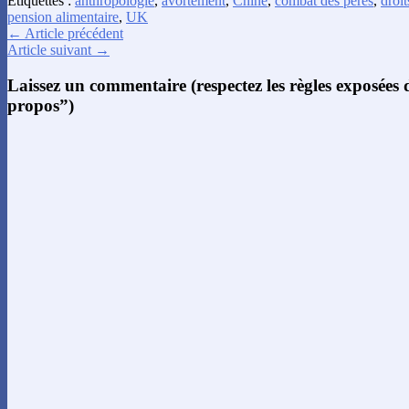
Étiquettes :
anthropologie
,
avortement
,
Chine
,
combat des pères
,
droit
pension alimentaire
,
UK
← Article précédent
Article suivant →
Laissez un commentaire (respectez les règles exposées
propos”)