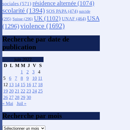
résidence alternée
(1074)
sociales
(571)
scolarité
(1394)
SOS PAPA
(474)
suicide
USA
UK
(1102)
UNAF
(464)
(295)
Suisse
(296)
violence
(1692)
(1296)
Recherche par date de
publication
juin 2022
D
L
M
M
J
V
S
1
2
3
4
5
6
7
8
9
10
11
12
13
14
15
16
17
18
19
20
21
22
23
24
25
26
27
28
29
30
« Mai
Juil »
Recherche par mois
Recherche