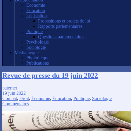
Économie
Éducation
Législation
Propositions et projets de loi
Rapports parlementaires
Politique
Questions parlementaires
Psychologie
Sociologie
Médiathèque
Photothèque
Publications
Revue de presse du 19 juin 2022
paternet
19 juin 2022
Combat
,
Droit
,
Économie
,
Éducation
,
Politique
,
Sociologie
Commentaires