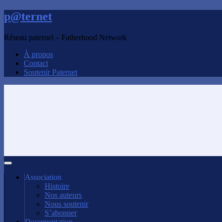
p@ternet
Réseau paternel – Fatherhood Network
À propos
Contact
Soutenir Paternet
Association
Histoire
Nos auteurs
Nous soutenir
S’abonner
Documentation