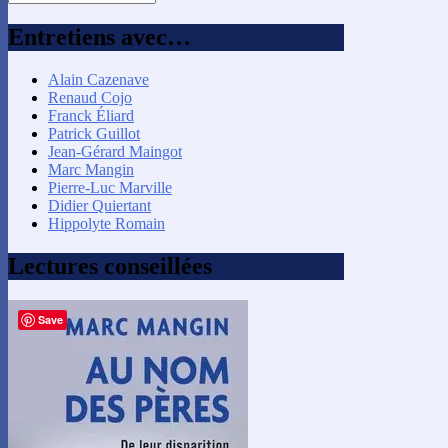
par
mois
Entretiens avec…
Alain Cazenave
Renaud Cojo
Franck Éliard
Patrick Guillot
Jean-Gérard Maingot
Marc Mangin
Pierre-Luc Marville
Didier Quiertant
Hippolyte Romain
Lectures conseillées
Save