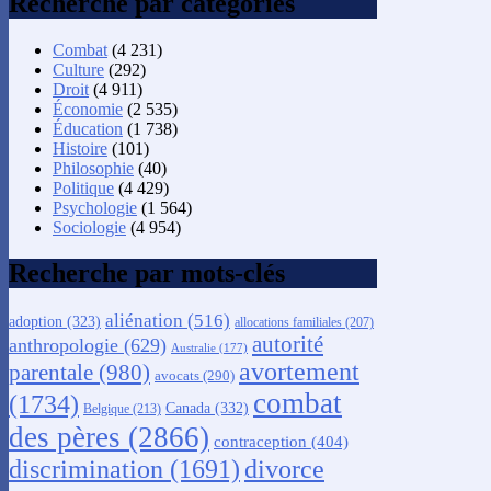
Recherche par catégories
Combat
(4 231)
Culture
(292)
Droit
(4 911)
Économie
(2 535)
Éducation
(1 738)
Histoire
(101)
Philosophie
(40)
Politique
(4 429)
Psychologie
(1 564)
Sociologie
(4 954)
Recherche par mots-clés
aliénation
(516)
adoption
(323)
allocations familiales
(207)
autorité
anthropologie
(629)
Australie
(177)
avortement
parentale
(980)
avocats
(290)
combat
(1734)
Canada
(332)
Belgique
(213)
des pères
(2866)
contraception
(404)
discrimination
(1691)
divorce