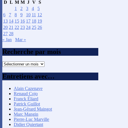
D
L
M
M
J
V
S
1
2
3
4
5
6
7
8
9
10
11
12
13
14
15
16
17
18
19
20
21
22
23
24
25
26
27
28
« Jan
Mar »
Recherche par mois
Recherche
par
mois
Entretiens avec…
Alain Cazenave
Renaud Cojo
Franck Éliard
Patrick Guillot
Jean-Gérard Maingot
Marc Mangin
Pierre-Luc Marville
Didier Quiertant