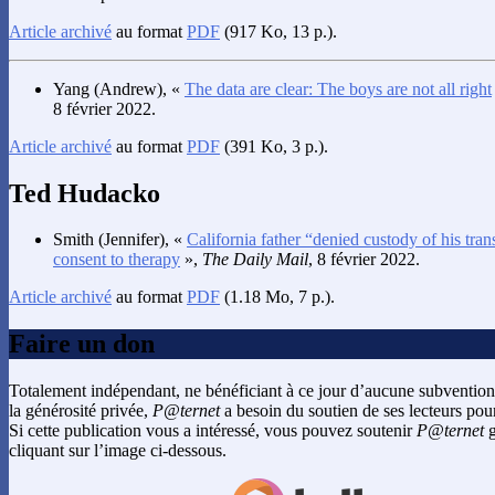
Article archivé
au format
PDF
(917 Ko, 13 p.).
Yang
(Andrew), «
The data are clear: The boys are not all right
8 février 2022.
Article archivé
au format
PDF
(391 Ko, 3 p.).
Ted Hudacko
Smith
(Jennifer), «
California father “denied custody of his tra
consent to therapy
»,
The Daily Mail
, 8 février 2022.
Article archivé
au format
PDF
(1.18 Mo, 7 p.).
Faire un don
Totalement indépendant, ne bénéficiant à ce jour d’aucune subvention
la générosité privée,
P@ternet
a besoin du soutien de ses lecteurs pour
Si cette publication vous a intéressé, vous pouvez soutenir
P@ternet
g
cliquant sur l’image ci-dessous.