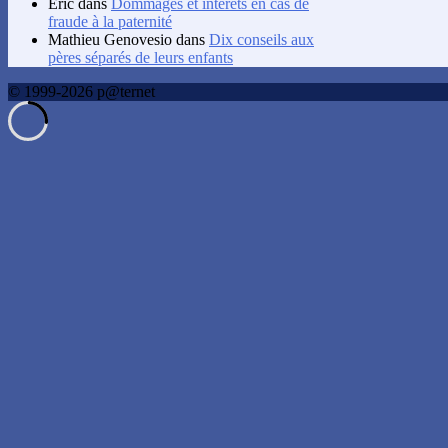
Éric
dans
Dommages et intérêts en cas de
fraude à la paternité
Mathieu Genovesio
dans
Dix conseils aux
pères séparés de leurs enfants
© 1999-2026 p@ternet