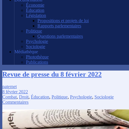
Économie
Éducation
Législation
Propositions et projets de loi
Rapports parlementaires
Politique
Questions parlementaires
Psychologie
Sociologie
Médiathèque
Photothèque
Publications
Revue de presse du 8 février 2022
paternet
8 février 2022
Combat
,
Droit
,
Éducation
,
Politique
,
Psychologie
,
Sociologie
Commentaires