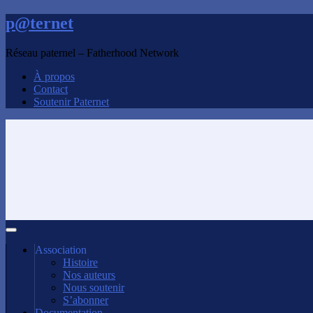
p@ternet
Réseau paternel – Fatherhood Network
À propos
Contact
Soutenir Paternet
Association
Histoire
Nos auteurs
Nous soutenir
S’abonner
Documentation