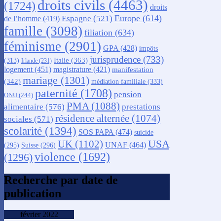
droits civils
(4463)
(1724)
droits
Europe
(614)
Espagne
(521)
de l’homme
(419)
famille
(3098)
filiation
(634)
féminisme
(2901)
GPA
(428)
impôts
jurisprudence
(733)
Italie
(363)
(313)
Irlande
(231)
logement
(451)
magistrature
(421)
manifestation
mariage
(1301)
(342)
médiation familiale
(333)
paternité
(1708)
pension
ONU
(244)
PMA
(1088)
alimentaire
(576)
prestations
résidence alternée
(1074)
sociales
(571)
scolarité
(1394)
SOS PAPA
(474)
suicide
USA
UK
(1102)
UNAF
(464)
(295)
Suisse
(296)
violence
(1692)
(1296)
Recherche par date de
publication
février 2022