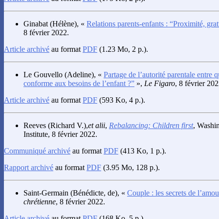
Ginabat
(Hélène), «
Relations parents-enfants : “Proximité, grat
8 février 2022.
Article archivé
au format
PDF
(1.23 Mo, 2 p.).
Le Gouvello
(Adeline), «
Partage de l’autorité parentale entre q
conforme aux besoins de l’enfant ?”
»,
Le Figaro
, 8 février 202
Article archivé
au format
PDF
(593 Ko, 4 p.).
Reeves
(Richard V.),
et alii
,
Rebalancing: Children first
, Washi
Institute, 8 février 2022.
Communiqué archivé
au format
PDF
(413 Ko, 1 p.).
Rapport archivé
au format
PDF
(3.95 Mo, 128 p.).
Saint-Germain
(Bénédicte, de), «
Couple : les secrets de l’amou
chrétienne
, 8 février 2022.
Article archivé
au format
PDF
(168 Ko, 5 p.).