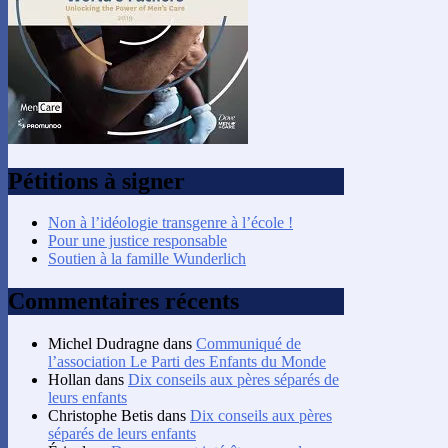
Pétitions à signer
Non à l’idéologie transgenre à l’école !
Pour une justice responsable
Soutien à la famille Wunderlich
Commentaires récents
Michel Dudragne
dans
Communiqué de
l’association Le Parti des Enfants du Monde
Hollan
dans
Dix conseils aux pères séparés de
leurs enfants
Christophe Betis
dans
Dix conseils aux pères
séparés de leurs enfants