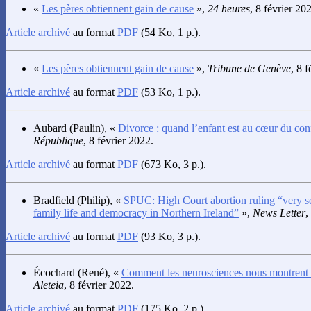
«
Les pères obtiennent gain de cause
»,
24 heures
, 8 février 20
Article archivé
au format
PDF
(54 Ko, 1 p.).
«
Les pères obtiennent gain de cause
»,
Tribune de Genève
, 8 
Article archivé
au format
PDF
(53 Ko, 1 p.).
Aubard
(Paulin), «
Divorce : quand l’enfant est au cœur du conf
République
, 8 février 2022.
Article archivé
au format
PDF
(673 Ko, 3 p.).
Bradfield
(Philip), «
SPUC: High Court abortion ruling “very s
family life and democracy in Northern Ireland”
»,
News Letter
,
Article archivé
au format
PDF
(93 Ko, 3 p.).
Écochard
(René), «
Comment les neurosciences nous montrent q
Aleteia
, 8 février 2022.
Article archivé
au format
PDF
(175 Ko, 2 p.).