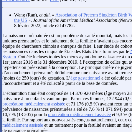
Wang
(Ran),
et alii
, «
Association of Preterm Singleton Birth Wi
the US
»,
Journal of the American Medical Association (Netw
8 février 2022, article e2147782.
La naissance prématurée est un problème de santé mondial, mais les li
uniques prématurées et le traitement de la fertilité n’avaient pas encore
équipe de chercheurs chinois a entrepris de faire. Leur étude de cohort
les naissances dans les cinquante États des États-Unis fournies par le
N
System
. Ont été incluses toutes les mères ayant donné naissance à un 
1er janvier 2016 et le 31 décembre 2019, à l’exception de celles qui a
hypertension préexistant à la conception. Le principal critère de jugem
d’accouchement prématuré, défini comme une naissance avant trente-
(moins de 259 jours) de gestation. L’
âge gestationnel
a été calculé par
l’accouchement et a été collecté à partir de la base de données.
L’échantillon final était composé de 14 370 920 mères (âge moyen 28
naissance à un enfant vivant unique. Parmi ces femmes, 122 944 (0,9
procréation médicalement assistée
et 71 176 (0,5 %) avaient reçu un tra
prévalence de naissances prématurées a été de 7,6 % (1 071 994) pour 
10,7 % (13 205) pour la
procréation médicalement assistée
et 9,3 % (6
la fertilité. Par rapport aux nouveau-nés conçus naturellement, ceux 
médicalement assistée
et un traitement pour la fertilité avaient un risq
de naissance prématurée.