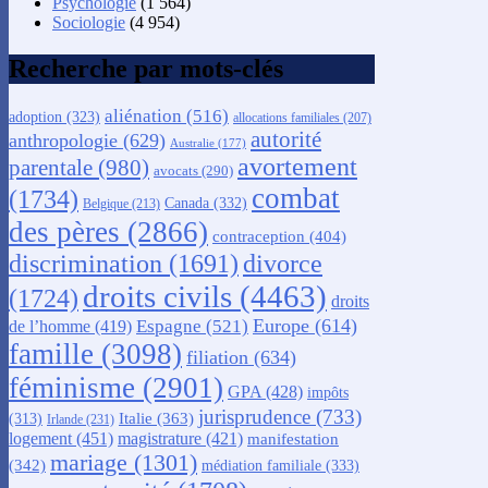
Psychologie
(1 564)
Sociologie
(4 954)
Recherche par mots-clés
aliénation
(516)
adoption
(323)
allocations familiales
(207)
autorité
anthropologie
(629)
Australie
(177)
avortement
parentale
(980)
avocats
(290)
combat
(1734)
Canada
(332)
Belgique
(213)
des pères
(2866)
contraception
(404)
discrimination
(1691)
divorce
droits civils
(4463)
(1724)
droits
Europe
(614)
Espagne
(521)
de l’homme
(419)
famille
(3098)
filiation
(634)
féminisme
(2901)
GPA
(428)
impôts
jurisprudence
(733)
Italie
(363)
(313)
Irlande
(231)
logement
(451)
magistrature
(421)
manifestation
mariage
(1301)
(342)
médiation familiale
(333)