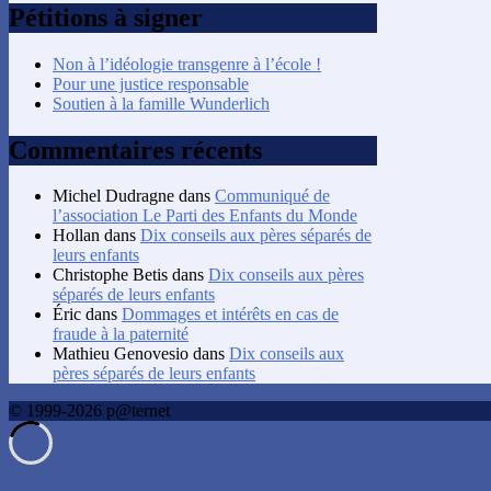
Pétitions à signer
Non à l’idéologie transgenre à l’école !
Pour une justice responsable
Soutien à la famille Wunderlich
Commentaires récents
Michel Dudragne
dans
Communiqué de
l’association Le Parti des Enfants du Monde
Hollan
dans
Dix conseils aux pères séparés de
leurs enfants
Christophe Betis
dans
Dix conseils aux pères
séparés de leurs enfants
Éric
dans
Dommages et intérêts en cas de
fraude à la paternité
Mathieu Genovesio
dans
Dix conseils aux
pères séparés de leurs enfants
© 1999-2026 p@ternet