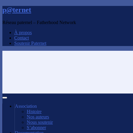
p@ternet
Réseau paternel – Fatherhood Network
À propos
Contact
Soutenir Paternet
Association
Histoire
Nos auteurs
Nous soutenir
S’abonner
Documentation