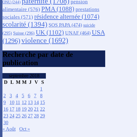
paternité
(1708)
pension
ONU
(244)
PMA
(1088)
alimentaire
(576)
prestations
résidence alternée
(1074)
sociales
(571)
scolarité
(1394)
SOS PAPA
(474)
suicide
USA
UK
(1102)
UNAF
(464)
(295)
Suisse
(296)
violence
(1692)
(1296)
Recherche par date de
publication
septembre 2018
D
L
M
M
J
V
S
1
2
3
4
5
6
7
8
9
10
11
12
13
14
15
16
17
18
19
20
21
22
23
24
25
26
27
28
29
30
« Août
Oct »