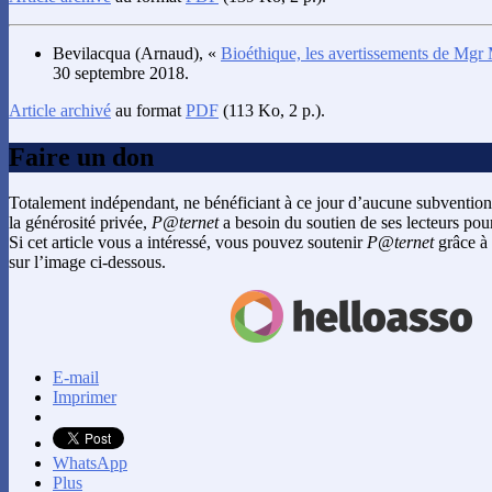
Bevilacqua
(Arnaud), «
Bioéthique, les avertissements de Mgr 
30 septembre 2018.
Article archivé
au format
PDF
(113 Ko, 2 p.).
Faire un don
Totalement indépendant, ne bénéficiant à ce jour d’aucune subvention
la générosité privée,
P@ternet
a besoin du soutien de ses lecteurs pour
Si cet article vous a intéressé, vous pouvez soutenir
P@ternet
grâce à 
sur l’image ci-dessous.
E-mail
Imprimer
WhatsApp
Plus