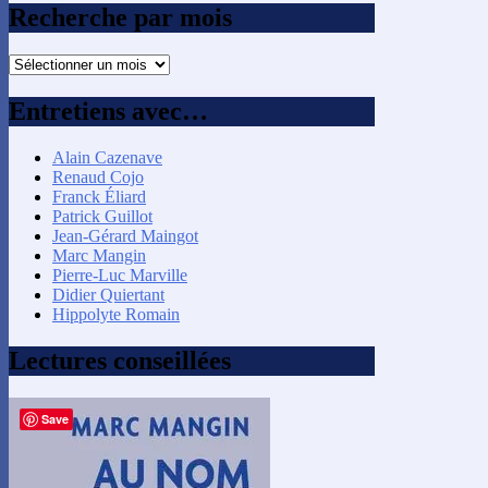
Recherche par mois
Recherche
par
mois
Entretiens avec…
Alain Cazenave
Renaud Cojo
Franck Éliard
Patrick Guillot
Jean-Gérard Maingot
Marc Mangin
Pierre-Luc Marville
Didier Quiertant
Hippolyte Romain
Lectures conseillées
Save