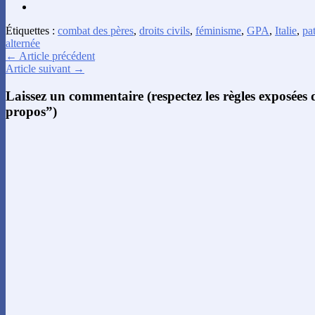
Étiquettes :
combat des pères
,
droits civils
,
féminisme
,
GPA
,
Italie
,
pat
alternée
← Article précédent
Article suivant →
Laissez un commentaire (respectez les règles exposées
propos”)