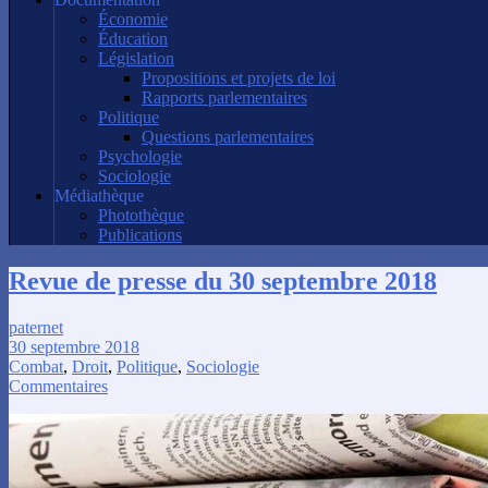
Économie
Éducation
Législation
Propositions et projets de loi
Rapports parlementaires
Politique
Questions parlementaires
Psychologie
Sociologie
Médiathèque
Photothèque
Publications
Revue de presse du 30 septembre 2018
paternet
30 septembre 2018
Combat
,
Droit
,
Politique
,
Sociologie
Commentaires