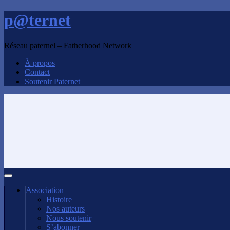
p@ternet
Réseau paternel – Fatherhood Network
À propos
Contact
Soutenir Paternet
Association
Histoire
Nos auteurs
Nous soutenir
S’abonner