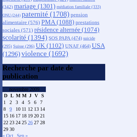
mariage
(1301)
(342)
médiation familiale
(333)
paternité
(1708)
pension
ONU
(244)
PMA
(1088)
alimentaire
(576)
prestations
résidence alternée
(1074)
sociales
(571)
scolarité
(1394)
SOS PAPA
(474)
suicide
USA
UK
(1102)
UNAF
(464)
(295)
Suisse
(296)
violence
(1692)
(1296)
Recherche par date de
publication
novembre 2009
D
L
M
M
J
V
S
1
2
3
4
5
6
7
8
9
10
11
12
13
14
15
16
17
18
19
20
21
22
23
24
25
26
27
28
29
30
« Oct
Sep »