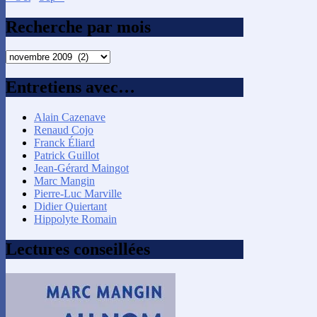
Recherche par mois
Recherche
par
mois
Entretiens avec…
Alain Cazenave
Renaud Cojo
Franck Éliard
Patrick Guillot
Jean-Gérard Maingot
Marc Mangin
Pierre-Luc Marville
Didier Quiertant
Hippolyte Romain
Lectures conseillées