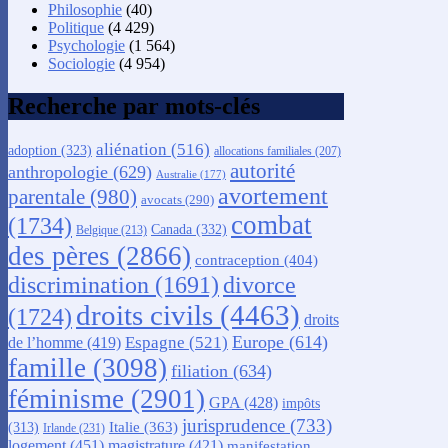
Philosophie
(40)
Politique
(4 429)
Psychologie
(1 564)
Sociologie
(4 954)
Recherche par mots-clés
aliénation
(516)
adoption
(323)
allocations familiales
(207)
autorité
anthropologie
(629)
Australie
(177)
avortement
parentale
(980)
avocats
(290)
combat
(1734)
Canada
(332)
Belgique
(213)
des pères
(2866)
contraception
(404)
discrimination
(1691)
divorce
droits civils
(4463)
(1724)
droits
Europe
(614)
Espagne
(521)
de l’homme
(419)
famille
(3098)
filiation
(634)
féminisme
(2901)
GPA
(428)
impôts
jurisprudence
(733)
Italie
(363)
(313)
Irlande
(231)
logement
(451)
magistrature
(421)
manifestation