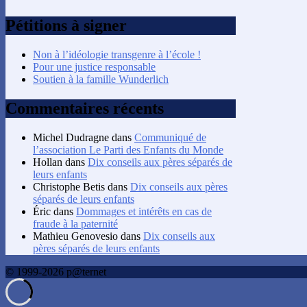
Pétitions à signer
Non à l’idéologie transgenre à l’école !
Pour une justice responsable
Soutien à la famille Wunderlich
Commentaires récents
Michel Dudragne
dans
Communiqué de
l’association Le Parti des Enfants du Monde
Hollan
dans
Dix conseils aux pères séparés de
leurs enfants
Christophe Betis
dans
Dix conseils aux pères
séparés de leurs enfants
Éric
dans
Dommages et intérêts en cas de
fraude à la paternité
Mathieu Genovesio
dans
Dix conseils aux
pères séparés de leurs enfants
© 1999-2026 p@ternet