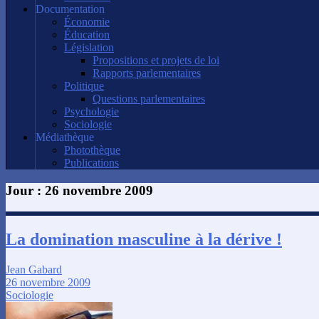
Documentation
Économie
Éducation
Législation
Propositions et projets de loi
Rapports parlementaires
Politique
Questions parlementaires
Psychologie
Sociologie
Médiathèque
Photothèque
Publications
Jour :
26 novembre 2009
La domination masculine à la dérive !
Jean Gabard
26 novembre 2009
Sociologie