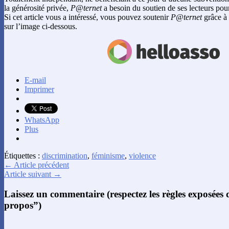
la générosité privée,
P@ternet
a besoin du soutien de ses lecteurs pour
Si cet article vous a intéressé, vous pouvez soutenir
P@ternet
grâce à 
sur l’image ci-dessous.
E-mail
Imprimer
WhatsApp
Plus
Étiquettes :
discrimination
,
féminisme
,
violence
← Article précédent
Article suivant →
Laissez un commentaire (respectez les règles exposées
propos”)