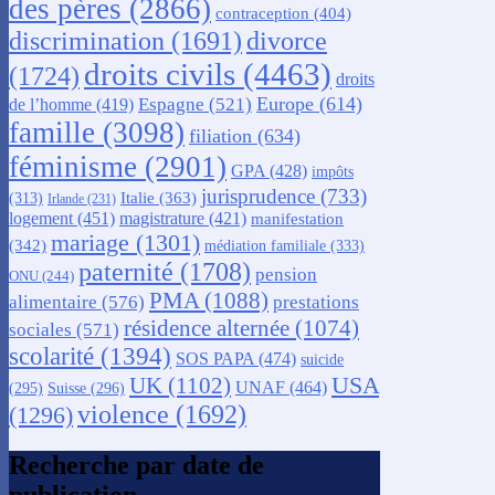
des pères
(2866)
contraception
(404)
discrimination
(1691)
divorce
droits civils
(4463)
(1724)
droits
Europe
(614)
Espagne
(521)
de l’homme
(419)
famille
(3098)
filiation
(634)
féminisme
(2901)
GPA
(428)
impôts
jurisprudence
(733)
Italie
(363)
(313)
Irlande
(231)
logement
(451)
magistrature
(421)
manifestation
mariage
(1301)
(342)
médiation familiale
(333)
paternité
(1708)
pension
ONU
(244)
PMA
(1088)
alimentaire
(576)
prestations
résidence alternée
(1074)
sociales
(571)
scolarité
(1394)
SOS PAPA
(474)
suicide
USA
UK
(1102)
UNAF
(464)
(295)
Suisse
(296)
violence
(1692)
(1296)
Recherche par date de