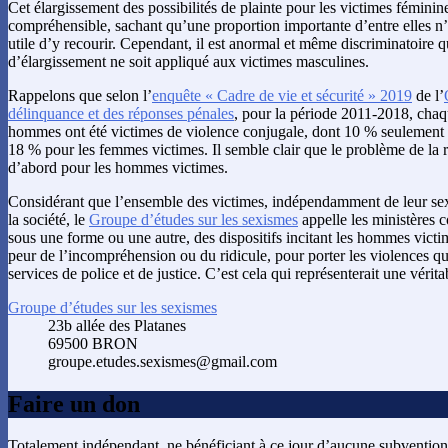
Cet élargissement des possibilités de plainte pour les victimes féminines
compréhensible, sachant qu’une proportion importante d’entre elles n’
utile d’y recourir. Cependant, il est anormal et même discriminatoire q
d’élargissement ne soit appliqué aux victimes masculines.
Rappelons que selon l’
enquête « Cadre de vie et sécurité » 2019
de l’
délinquance et des réponses pénales
, pour la période 2011-2018, ch
hommes ont été victimes de violence conjugale, dont 10 % seulement o
18 % pour les femmes victimes. Il semble clair que le problème de la ré
d’abord pour les hommes victimes.
Considérant que l’ensemble des victimes, indépendamment de leur sexe,
la société, le
Groupe d’études sur les sexismes
appelle les ministères c
sous une forme ou une autre, des dispositifs incitant les hommes victim
peur de l’incompréhension ou du ridicule, pour porter les violences qu’
services de police et de justice. C’est cela qui représenterait une vérita
Groupe d’études sur les sexismes
23b allée des Platanes
69500 BRON
groupe.etudes.sexismes@gmail.com
Faire un don
Totalement indépendant, ne bénéficiant à ce jour d’aucune subvention