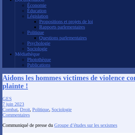
Économie
Éducation
Législation
Propositions et projets de loi
Rapports parlementaires
Politique
Questions parlementaires
Psychologie
Sociologie
Médiathèque
Photothèque
Publications
Aidons les hommes victimes de violence co
plainte !
GES
7 juin 2023
Combat
,
Droit
,
Politique
,
Sociologie
Commentaires
Communiqué de presse du
Groupe d’études sur les sexismes