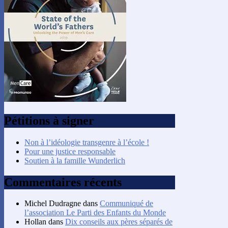
Pétitions à signer
Non à l’idéologie transgenre à l’école !
Pour une justice responsable
Soutien à la famille Wunderlich
Commentaires récents
Michel Dudragne
dans
Communiqué de
l’association Le Parti des Enfants du Monde
Hollan
dans
Dix conseils aux pères séparés de