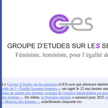
Le
Groupe d’études sur les sexismes
(GES) acte que plusieurs minist
celle de l’« Égalité hommes-femmes »
, ont signé le 22 mai dernier un
prise de plainte des femmes victimes de violence intrafamiliale ou sex
des femmes »
. De même,
la Première ministre
a annoncé pour 2025
l
« Maisons des femmes »
, actuellement cinquante-six.