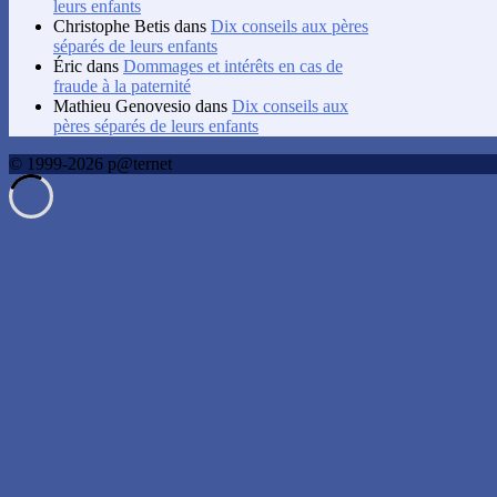
leurs enfants
Christophe Betis
dans
Dix conseils aux pères
séparés de leurs enfants
Éric
dans
Dommages et intérêts en cas de
fraude à la paternité
Mathieu Genovesio
dans
Dix conseils aux
pères séparés de leurs enfants
© 1999-2026 p@ternet