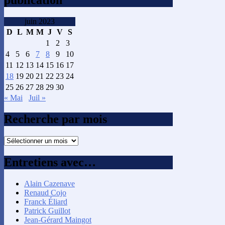
publication
juin 2023
D
L
M
M
J
V
S
1
2
3
4
5
6
7
8
9
10
11
12
13
14
15
16
17
18
19
20
21
22
23
24
25
26
27
28
29
30
« Mai
Juil »
Recherche par mois
Recherche
par
mois
Entretiens avec…
Alain Cazenave
Renaud Cojo
Franck Éliard
Patrick Guillot
Jean-Gérard Maingot