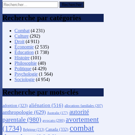
Rechercher :
Recherche par catégories
Combat
(4 231)
Culture
(292)
Droit
(4 911)
Économie
(2 535)
Éducation
(1 738)
Histoire
(101)
Philosophie
(40)
Politique
(4 429)
Psychologie
(1 564)
Sociologie
(4 954)
Recherche par mots-clés
aliénation
(516)
adoption
(323)
allocations familiales
(207)
autorité
anthropologie
(629)
Australie
(177)
avortement
parentale
(980)
avocats
(290)
combat
(1734)
Canada
(332)
Belgique
(213)