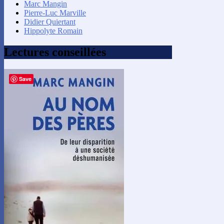
Marc Mangin
Pierre-Luc Marville
Didier Quiertant
Hippolyte Romain
Lectures conseillées
Save