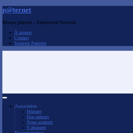
p@ternet
Réseau paternel – Fatherhood Network
À propos
Contact
Soutenir Paternet
Association
Histoire
Nos auteurs
Nous soutenir
S’abonner
Documentation